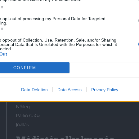
In
to opt-out of processing my Personal Data for Targeted
ing.
In
Médiatér
o opt-out of Collection, Use, Retention, Sale, and/or Sharing
ersonal Data that Is Unrelated with the Purposes for which it
lected.
Székely Sport
Out
Liget
CONFIRM
Krónika
Bihari Napló
Erdélyi Napló
Data Deletion
Data Access
Privacy Policy
Főtér
Nőileg
Rádió GaGa
Jóállás