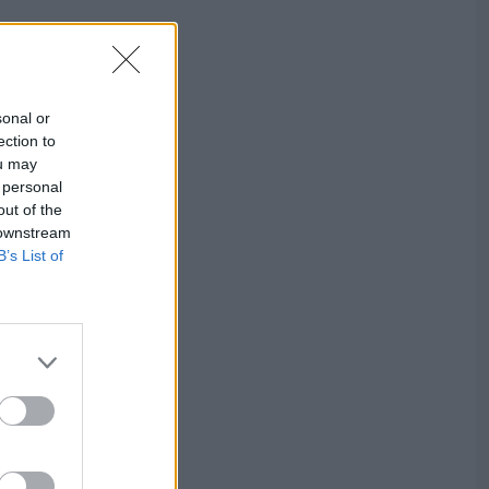
sonal or
ection to
ou may
 personal
out of the
 downstream
B’s List of