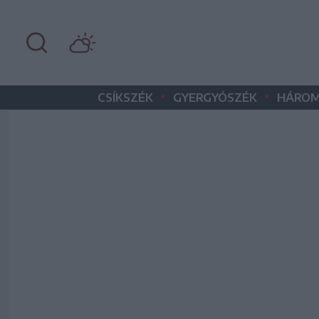
•
•
CSÍKSZÉK
GYERGYÓSZÉK
HÁROM