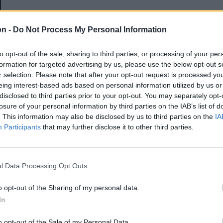
E-mail-cím
on -
Do Not Process My Personal Information
to opt-out of the sale, sharing to third parties, or processing of your per
Jelszó
formation for targeted advertising by us, please use the below opt-out s
r selection. Please note that after your opt-out request is processed y
eing interest-based ads based on personal information utilized by us or
disclosed to third parties prior to your opt-out. You may separately opt-
Elfelejtette a jelszavát?
losure of your personal information by third parties on the IAB’s list of
. This information may also be disclosed by us to third parties on the
IA
Participants
that may further disclose it to other third parties.
BEJELENTKEZÉS
Regisztráció
l Data Processing Opt Outs
o opt-out of the Sharing of my personal data.
In
o opt-out of the Sale of my Personal Data.