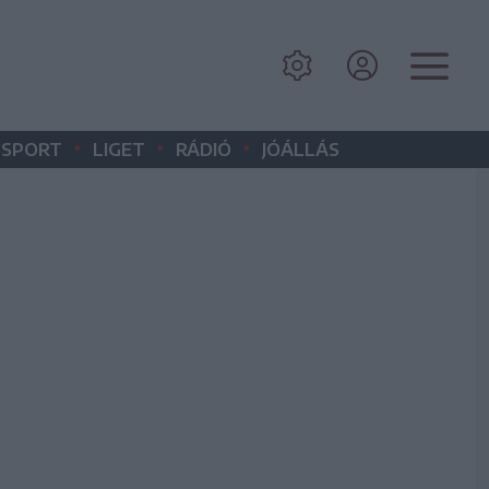
•
•
•
SPORT
LIGET
RÁDIÓ
JÓÁLLÁS