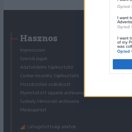
Opted 
I want 
Advertis
Opted 
Hasznos
I want t
of my P
was col
Impresszum
Opted 
Szerzői jogok
Adatvédelmi tájékoztató
Cookie-kezelési tájékoztató
Hozzászólási szabályzat
Nyomtatott lapjaink archívuma
Székely Hírmondó archívuma
Médiaajánlat
Látogatottsági adatok