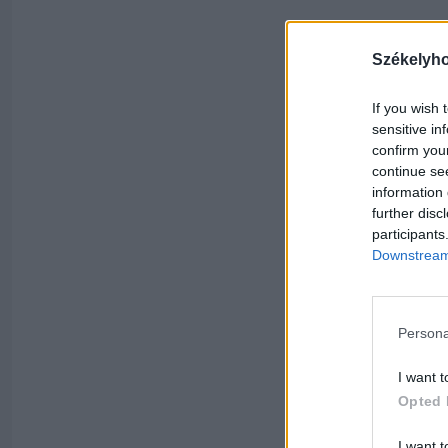
Székelyh
If you wish 
sensitive in
confirm you
continue se
information 
further disc
participants
Downstream 
Persona
I want t
Opted 
I want t