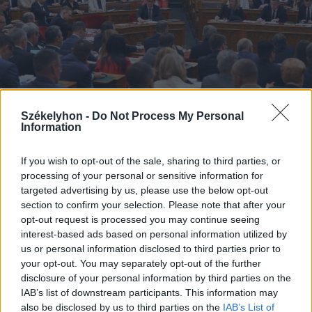
Székelyhon -
Do Not Process My Personal
Information
If you wish to opt-out of the sale, sharing to third parties, or
2026. augusztus 05., szerda
processing of your personal or sensitive information for
Kedden választhatják meg
targeted advertising by us, please use the below opt-out
Magyarország új köztársasági
section to confirm your selection. Please note that after your
opt-out request is processed you may continue seeing
elnökét
interest-based ads based on personal information utilized by
us or personal information disclosed to third parties prior to
your opt-out. You may separately opt-out of the further
disclosure of your personal information by third parties on the
IAB’s list of downstream participants. This information may
also be disclosed by us to third parties on the
IAB’s List of