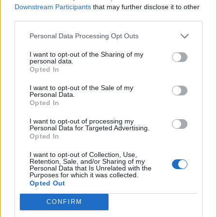
Downstream Participants
that may further disclose it to other
third parties.
Personal Data Processing Opt Outs
I want to opt-out of the Sharing of my
personal data.
Opted In
I want to opt-out of the Sale of my
Personal Data.
Opted In
I want to opt-out of processing my
Personal Data for Targeted Advertising.
2026. augusztus 05., szerda
Opted In
Elfogadta a képviselőház a
I want to opt-out of Collection, Use,
Retention, Sale, and/or Sharing of my
biológiai sokféleség megőrzésére
Personal Data that Is Unrelated with the
Purposes for which it was collected.
vonatkozó stratégiát
Opted Out
CONFIRM