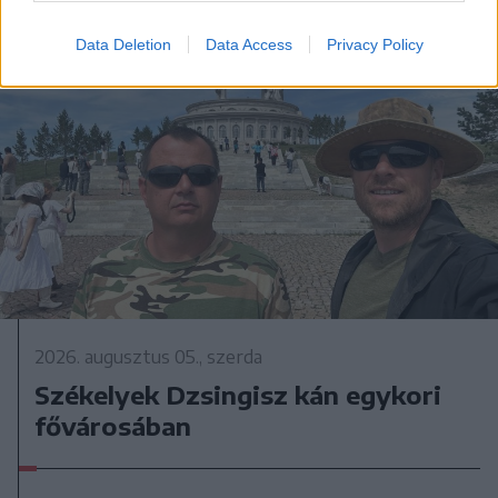
Data Deletion
Data Access
Privacy Policy
2026. augusztus 05., szerda
Székelyek Dzsingisz kán egykori
fővárosában