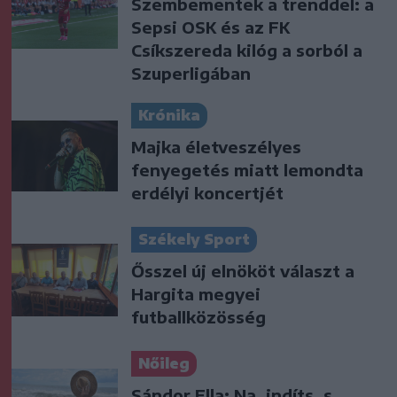
Szembementek a trenddel: a
Sepsi OSK és az FK
Csíkszereda kilóg a sorból a
Szuperligában
Krónika
Majka életveszélyes
fenyegetés miatt lemondta
erdélyi koncertjét
Székely Sport
Ősszel új elnököt választ a
Hargita megyei
futballközösség
Nőileg
Sándor Ella: Na, indíts, s