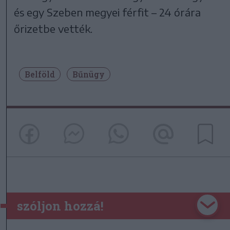
és egy Szeben megyei férfit – 24 órára
őrizetbe vették.
Belföld
Bűnügy
szóljon hozzá!