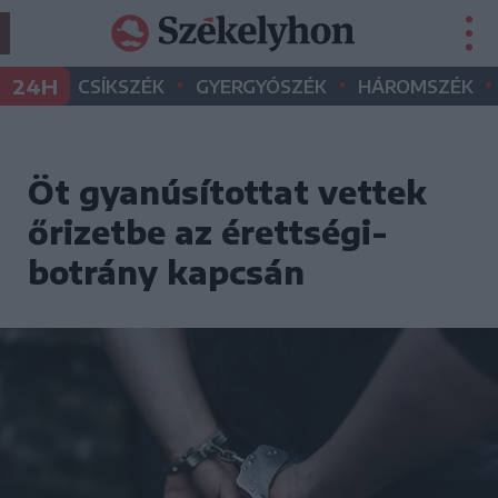
•
•
•
24H
CSÍKSZÉK
GYERGYÓSZÉK
HÁROMSZÉK
Öt gyanúsítottat vettek
őrizetbe az érettségi-
botrány kapcsán