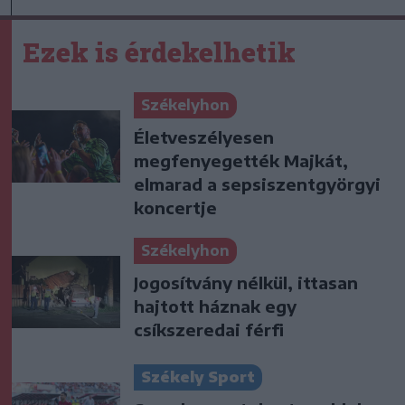
Ezek is érdekelhetik
Székelyhon
Életveszélyesen
megfenyegették Majkát,
elmarad a sepsiszentgyörgyi
koncertje
Székelyhon
Jogosítvány nélkül, ittasan
hajtott háznak egy
csíkszeredai férfi
Székely Sport