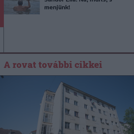
menjünk!
A rovat további cikkei