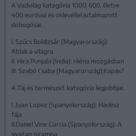
A Vadvilág kategória 1000, 600, illetve
400 euróval és oklevéllel jutalmazott
dobogósai:
I. Szűcs Boldizsár (Magyarország):
Ablak a világra
II. Hira Punjabi (India): Hiéna mozgásban
III. Szabó Csaba (Magyarország):Kapás?
A Táj és természet kategória legjobbjai:
I. Juan Lopez (Spanyolország): Hádész
fája
II.Daniel Vine Garcia (Spanyolország): A
sivatag piramisa