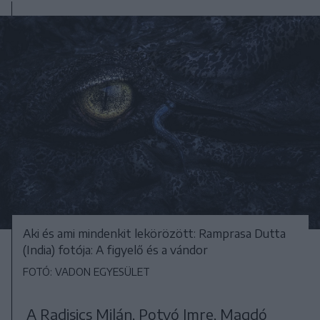
Aki és ami mindenkit lekörözött: Ramprasa Dutta
(India) fotója: A figyelő és a vándor
FOTÓ: VADON EGYESÜLET
A Radisics Milán, Potyó Imre, Magdó