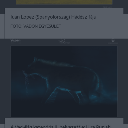
Juan Lopez (Spanyolország) Hádész fája
FOTÓ: VADON EGYESÜLET
A Vadvilág kategória II. helyezettje: Hira Punjabi