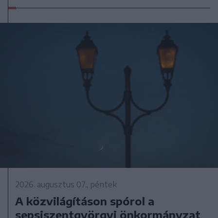
2026. augusztus 07., péntek
A közvilágításon spórol a
sepsiszentgyörgyi önkormányzat