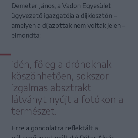
Demeter János, a Vadon Egyesület
ügyvezető igazgatója a díjkiosztón –
amelyen a díjazottak nem voltak jelen –
elmondta:
idén, főleg a drónoknak
köszönhetően, sokszor
izgalmas absztrakt
látványt nyújt a fotókon a
természet.
Erre a gondolatra reflektált a
pályaműveket méltató Péter Alpár