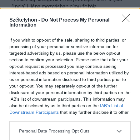
(India) Hiéna mozgásban című fotója
FOTÓ: VADON EGYESÜLET
Székelyhon -
Do Not Process My Personal
Information
Háromszék
Sepsiszentgyörgy
If you wish to opt-out of the sale, sharing to third parties, or
processing of your personal or sensitive information for
targeted advertising by us, please use the below opt-out
section to confirm your selection. Please note that after your
opt-out request is processed you may continue seeing
interest-based ads based on personal information utilized by
us or personal information disclosed to third parties prior to
your opt-out. You may separately opt-out of the further
disclosure of your personal information by third parties on the
IAB’s list of downstream participants. This information may
also be disclosed by us to third parties on the
IAB’s List of
szóljon hozzá!
Downstream Participants
that may further disclose it to other
third parties.
Personal Data Processing Opt Outs