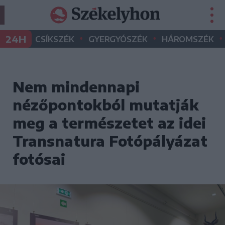
•
•
•
24H
CSÍKSZÉK
GYERGYÓSZÉK
HÁROMSZÉK
Nem mindennapi
nézőpontokból mutatják
meg a természetet az idei
Transnatura Fotópályázat
fotósai