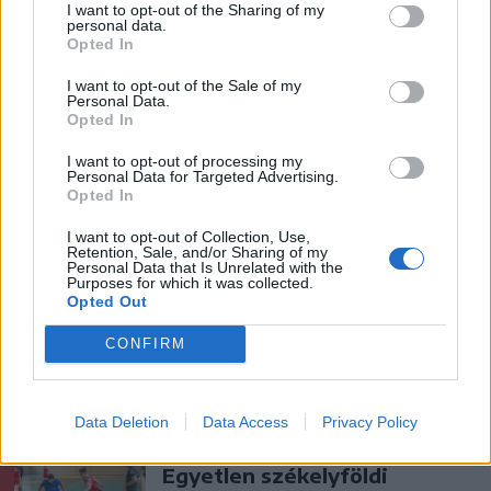
Ezek is érdekelhetik
I want to opt-out of the Sharing of my
personal data.
Opted In
Székelyhon
I want to opt-out of the Sale of my
Personal Data.
„Óriási csattanás volt” – így
Opted In
emlékszik vissza a kedd esti
I want to opt-out of processing my
balesetre a csíkszeredai
Personal Data for Targeted Advertising.
Opted In
családfő
I want to opt-out of Collection, Use,
Retention, Sale, and/or Sharing of my
Székelyhon
Personal Data that Is Unrelated with the
Purposes for which it was collected.
Visszaküldte a parlamentnek
Opted Out
Nicușor Dan a közel 900
CONFIRM
medve kilövését lehetővé
tevő törvényt
Data Deletion
Data Access
Privacy Policy
Székely Sport
Egyetlen székelyföldi