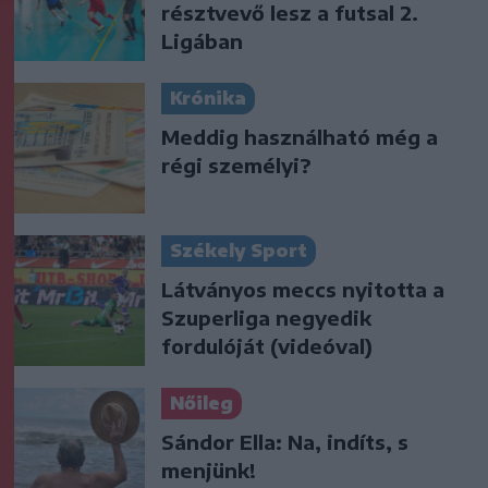
résztvevő lesz a futsal 2.
Ligában
Krónika
Meddig használható még a
régi személyi?
Székely Sport
Látványos meccs nyitotta a
Szuperliga negyedik
fordulóját (videóval)
Nőileg
Sándor Ella: Na, indíts, s
menjünk!