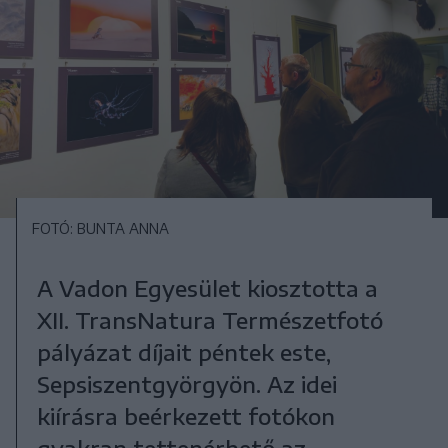
FOTÓ: BUNTA ANNA
A Vadon Egyesület kiosztotta a
XII. TransNatura Természetfotó
pályázat díjait péntek este,
Sepsiszentgyörgyön. Az idei
kiírásra beérkezett fotókon
gyakran tettenérhető az