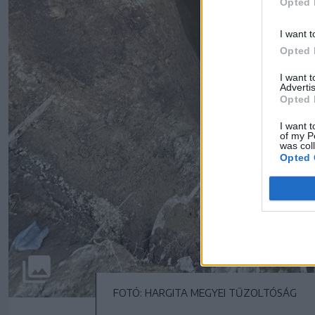
Opted 
I want t
Opted 
I want 
Advertis
Opted 
I want t
of my P
was col
Opted 
FOTÓ: HARGITA MEGYEI TŰZOLTÓSÁG