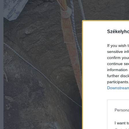
Székelyh
If you wish 
sensitive in
confirm you
continue se
information 
further disc
participants
Downstream 
Persona
I want t