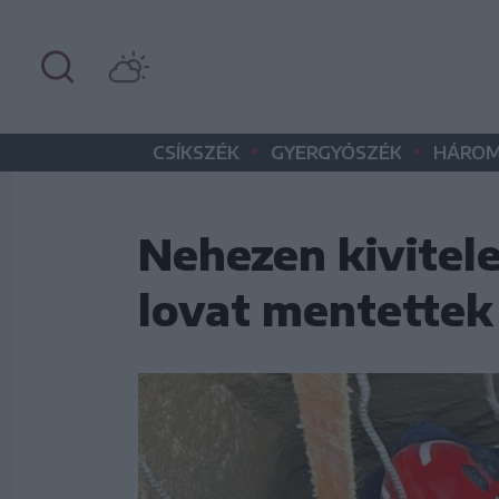
•
•
CSÍKSZÉK
GYERGYÓSZÉK
HÁROM
Nehezen kivitel
lovat mentette