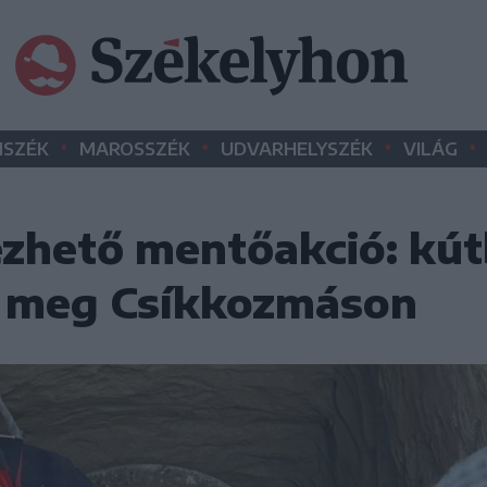
•
•
•
•
SZÉK
MAROSSZÉK
UDVARHELYSZÉK
VILÁG
ezhető mentőakció: kút
k meg Csíkkozmáson