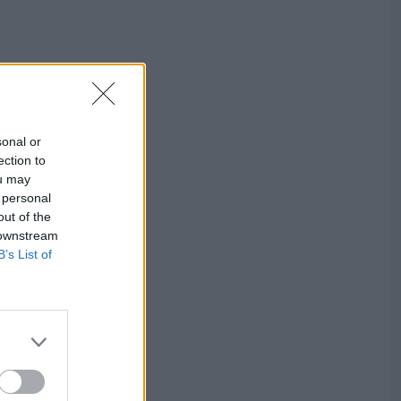
sonal or
ection to
ou may
 personal
out of the
 downstream
B’s List of