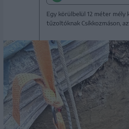
Egy körülbelül 12 méter mély k
tűzoltóknak Csíkkozmáson, az á