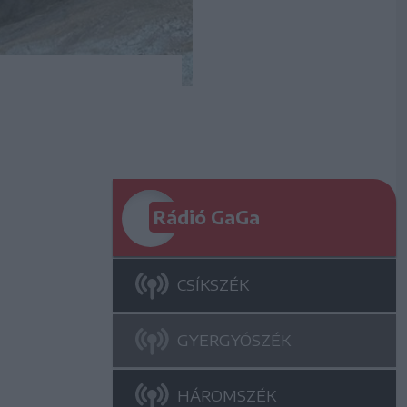
Rádió GaGa
CSÍKSZÉK
GYERGYÓSZÉK
HÁROMSZÉK