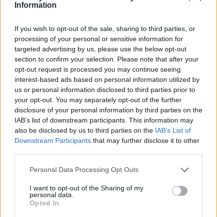
Information
If you wish to opt-out of the sale, sharing to third parties, or
processing of your personal or sensitive information for
targeted advertising by us, please use the below opt-out
section to confirm your selection. Please note that after your
opt-out request is processed you may continue seeing
interest-based ads based on personal information utilized by
us or personal information disclosed to third parties prior to
your opt-out. You may separately opt-out of the further
disclosure of your personal information by third parties on the
IAB’s list of downstream participants. This information may
also be disclosed by us to third parties on the
IAB’s List of
Downstream Participants
that may further disclose it to other
third parties.
2026. augusztus 08., szombat
Personal Data Processing Opt Outs
Már több mint száz településen
I want to opt-out of the Sharing of my
kellett vízkorlátozást bevezetni
personal data.
Opted In
országszerte