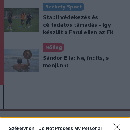
Székely Sport
Stabil védekezés és
céltudatos támadás – így
készült a Farul ellen az FK
Nőileg
Sándor Ella: Na, indíts, s
menjünk!
A rovat további cikkei
Székelyhon -
Do Not Process My Personal