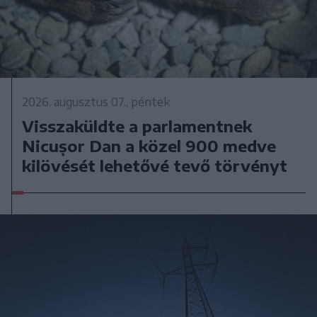
2026. augusztus 07., péntek
Visszaküldte a parlamentnek
Nicușor Dan a közel 900 medve
kilövését lehetővé tevő törvényt