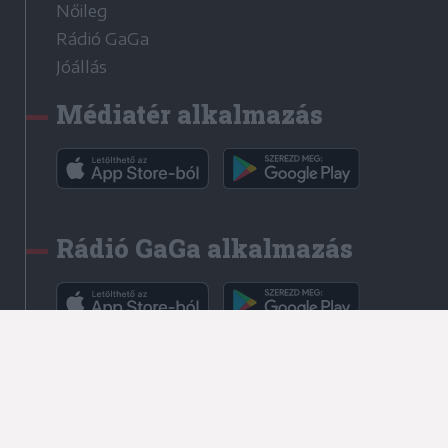
Nőileg
Rádió GaGa
Jóállás
Médiatér alkalmazás
Rádió GaGa alkalmazás
Kapcsolat
Írjon nekünk