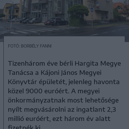
FOTÓ: BORBÉLY FANNI
Tizenhárom éve bérli Hargita Megye
Tanácsa a Kájoni János Megyei
Könyvtár épületét, jelenleg havonta
közel 9000 euróért. A megyei
önkormányzatnak most lehetősége
nyílt megvásárolni az ingatlant 2,3
millió euróért, ezt három év alatt
fizetnék ki.