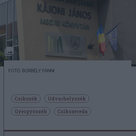
FOTÓ: BORBÉLY FANNI
Csíkszék
Udvarhelyszék
Gyergyószék
Csíkszereda