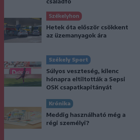
családfő
Székelyhon
Hetek óta először csökkent
az üzemanyagok ára
Székely Sport
Súlyos veszteség, kilenc
hónapra eltiltották a Sepsi
OSK csapatkapitányát
Krónika
Meddig használható még a
régi személyi?