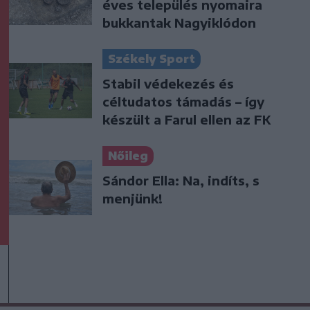
éves település nyomaira
bukkantak Nagyiklódon
Székely Sport
Stabil védekezés és
céltudatos támadás – így
készült a Farul ellen az FK
Nőileg
Sándor Ella: Na, indíts, s
menjünk!