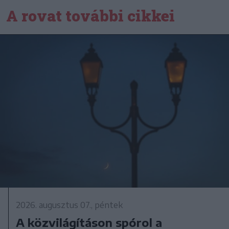
A rovat további cikkei
2026. augusztus 07., péntek
A közvilágításon spórol a