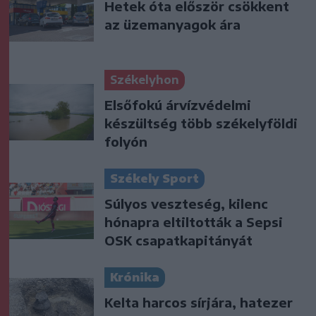
Hetek óta először csökkent
az üzemanyagok ára
Székelyhon
Elsőfokú árvízvédelmi
készültség több székelyföldi
folyón
Székely Sport
Súlyos veszteség, kilenc
hónapra eltiltották a Sepsi
OSK csapatkapitányát
Krónika
Kelta harcos sírjára, hatezer