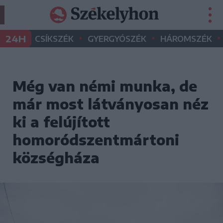
•
•
•
24H
CSÍKSZÉK
GYERGYÓSZÉK
HÁROMSZÉK
Még van némi munka, de
már most látványosan néz
ki a felújított
homoródszentmártoni
községháza