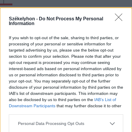
A pénzünk megvan és
Székelyhon -
Do Not Process My Personal
dolgoznánk is, de nem
Information
ritka, hogy egy hónapot is
If you wish to opt-out of the sale, sharing to third parties, or
processing of your personal or sensitive information for
várni kell az engedélyekre”
targeted advertising by us, please use the below opt-out
section to confirm your selection. Please note that after your
opt-out request is processed you may continue seeing
interest-based ads based on personal information utilized by
us or personal information disclosed to third parties prior to
– magyarázta. A községvezető
your opt-out. You may separately opt-out of the further
rámutatott, hogy a polgármesteri hivatal
disclosure of your personal information by third parties on the
IAB’s list of downstream participants. This information may
munkatársai csak akkor fognak
also be disclosed by us to third parties on the
IAB’s List of
visszaköltözni a felújított épületbe, ha
Downstream Participants
that may further disclose it to other
third parties.
minden munkálatot sikerül befejezni.
Personal Data Processing Opt Outs