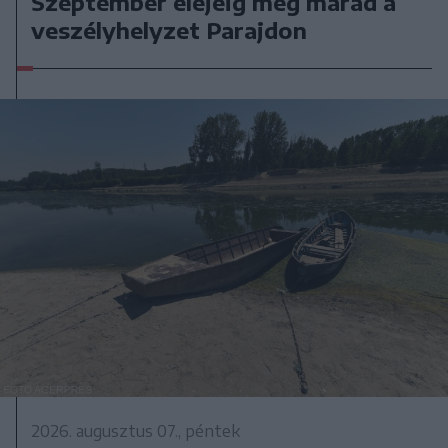
Szeptember elejéig még marad a
veszélyhelyzet Parajdon
2026. augusztus 07., péntek