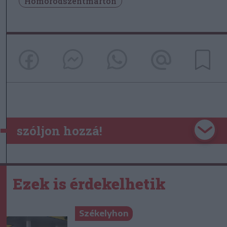
Homoródszentmárton
szóljon hozzá!
Ezek is érdekelhetik
Székelyhon