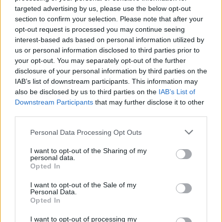
targeted advertising by us, please use the below opt-out
section to confirm your selection. Please note that after your
opt-out request is processed you may continue seeing
interest-based ads based on personal information utilized by
us or personal information disclosed to third parties prior to
your opt-out. You may separately opt-out of the further
disclosure of your personal information by third parties on the
IAB’s list of downstream participants. This information may
also be disclosed by us to third parties on the
IAB’s List of
Downstream Participants
that may further disclose it to other
third parties.
Personal Data Processing Opt Outs
I want to opt-out of the Sharing of my
personal data.
Opted In
2026. augusztus 04., kedd
I want to opt-out of the Sale of my
Jól halad a Tusnádfürdőt ellátó
Personal Data.
Opted In
vízvezeték építése
I want to opt-out of processing my