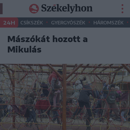
•
•
•
24H
CSÍKSZÉK
GYERGYÓSZÉK
HÁROMSZÉK
Mászókát hozott a
Mikulás