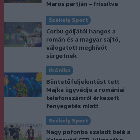
Maros partján – frissítve
Székely Sport
Corbu góljától hangos a
román és a magyar sajtó,
válogatott meghívót
sürgetnek
Krónika
Büntetőfeljelentést tett
Majka ügyvédje a romániai
telefonszámról érkezett
fenyegetés miatt
Székely Sport
Nagy pofonba szaladt belé a
Kolozsvári CFR, kikapott a