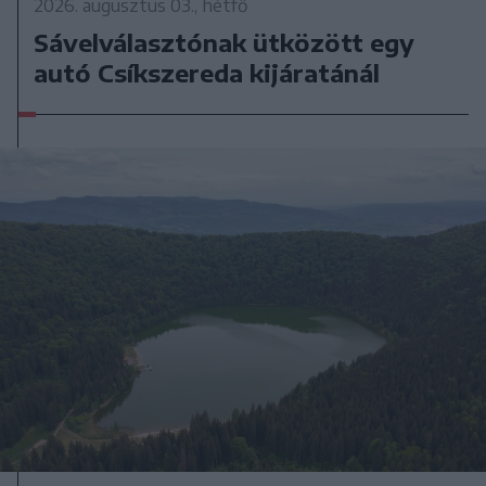
2026. augusztus 03., hétfő
Sávelválasztónak ütközött egy
autó Csíkszereda kijáratánál