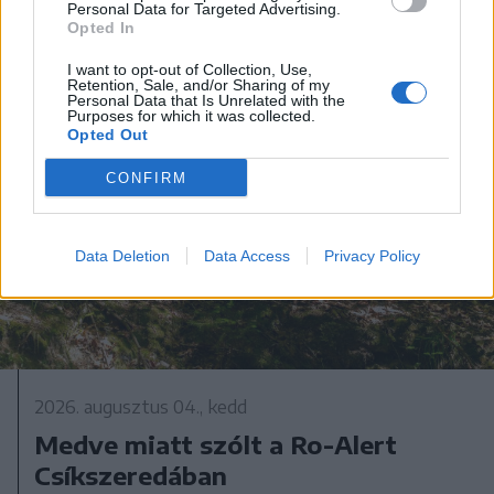
Personal Data for Targeted Advertising.
Opted In
I want to opt-out of Collection, Use,
Retention, Sale, and/or Sharing of my
Personal Data that Is Unrelated with the
Purposes for which it was collected.
Opted Out
CONFIRM
Data Deletion
Data Access
Privacy Policy
2026. augusztus 04., kedd
Medve miatt szólt a Ro-Alert
Csíkszeredában