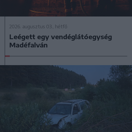
2026. augusztus 03., hétfő
Leégett egy vendéglátóegység
Madéfalván