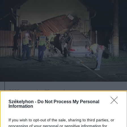
2026. augusztus 05., szerda
Jogosítvány nélkül, ittasan hajtott
Székelyhon -
Do Not Process My Personal
Information
háznak egy csíkszeredai férfi
If you wish to opt-out of the sale, sharing to third parties, or
processing of your personal or sensitive information for