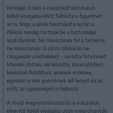
Kirmájer Enikő a mászókát körülvevő
kötél elvágása előtt felhívta a figyelmet
arra, hogy a játék használata során a
diákok mindig tartsák be a biztonsági
szabályokat. Ne másszanak fel a tetejére,
ne másszanak rá sáros lábbal és ne
rángassák a köteleket – sorolta fel ezeket
Mandel Zoltán, aki közölte, olyan játékot
kívántak felállítani, amelyik érdekes,
egyszerre sok gyereknek ad helyet és az
erőt, az ügyességet is fejleszti.
A rövid megnyitóbeszéd és a mászókát
elkerítő kötél elvágása után megrohanták