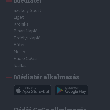
Médiatér
Székely Sport
Liget
Krónika
Bihari Napló
Erdélyi Napló
Főtér
Nőileg
Rádió GaGa
Jóállás
Médiatér alkalmazás
Rádió GaGa alkalmazás