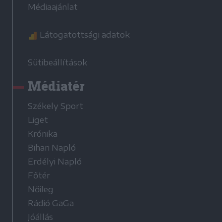
Médiaajánlat
Látogatottsági adatok
Sütibeállítások
Médiatér
Székely Sport
Liget
Krónika
Bihari Napló
Erdélyi Napló
Főtér
Nőileg
Rádió GaGa
Jóállás