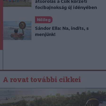
átsorolás a Csík körzeti
focibajnokság új idényében
Nőileg
Sándor Ella: Na, indíts, s
menjünk!
A rovat további cikkei