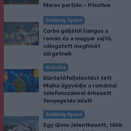
Maros partján – frissítve
Székely Sport
Corbu góljától hangos a
román és a magyar sajtó,
válogatott meghívót
sürgetnek
Krónika
Büntetőfeljelentést tett
Majka ügyvédje a romániai
telefonszámról érkezett
fenyegetés miatt
Székely Sport
Egy újonc jelentkezett, több