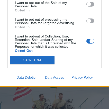
I want to opt-out of the Sale of my
Personal Data.
Opted In
2026. augusztus 06., csütörtök
I want to opt-out of processing my
Personal Data for Targeted Advertising.
Elvégezték az első
Opted In
robotasszisztált urológiai műtétet
I want to opt-out of Collection, Use,
Csíkszeredában
Retention, Sale, and/or Sharing of my
Personal Data that Is Unrelated with the
Purposes for which it was collected.
Opted Out
CONFIRM
Data Deletion
Data Access
Privacy Policy