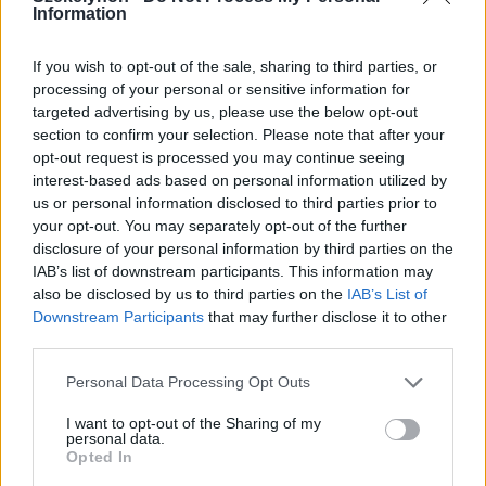
közlekedési minisztériumnál van
Information
egy projekt, ami a Duna
vízhozamának növelését segítené
If you wish to opt-out of the sale, sharing to third parties, or
elő
processing of your personal or sensitive information for
targeted advertising by us, please use the below opt-out
section to confirm your selection. Please note that after your
opt-out request is processed you may continue seeing
interest-based ads based on personal information utilized by
us or personal information disclosed to third parties prior to
your opt-out. You may separately opt-out of the further
disclosure of your personal information by third parties on the
IAB’s list of downstream participants. This information may
also be disclosed by us to third parties on the
IAB’s List of
Downstream Participants
that may further disclose it to other
third parties.
Personal Data Processing Opt Outs
I want to opt-out of the Sharing of my
personal data.
Opted In