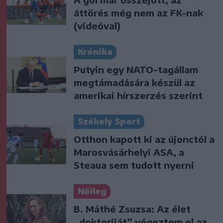
áttörés még nem az FK-nak
(videóval)
Krónika
Putyin egy NATO-tagállam
megtámadására készül az
amerikai hírszerzés szerint
Székely Sport
Otthon kapott ki az újonctól a
Marosvásárhelyi ASA, a
Steaua sem tudott nyerni
Nőileg
B. Máthé Zsuzsa: Az élet
„doktoriját” végeztem el az