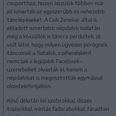
csoporthoz, hiszen közülük többen már
jól ismerték az egyszerűbb és nehezebb
tánclépéseket. A Csík Zenekar által is
előadott ismertebb népdalok hallatán
még a kívülállók is táncra perdültek. Jó
volt látni, hogy milyen ügyesen pörögnek,
táncolnak a fiatalok, s pihenésként
nemcsak a legújabb Facebook-
üzeneteiket olvasták el, hanem a
népdalokat is megosztották egymással
okostelefonjaikon.
Késő délután kis szobrokkal, díszes
tojásokkal, mintás fadarabokkal, fáradtan