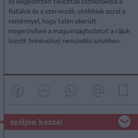
és elégedetten távoztak otthonaikba a
fiatalok és a szervezők, utóbbiak azzal a
reménnyel, hogy talán sikerült
megerősíteni a magyarságtudatot a rájuk
bízott felnövekvő nemzedék szívében.
szóljon hozzá!