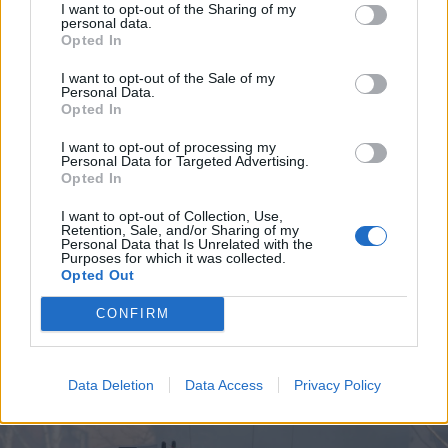
I want to opt-out of the Sharing of my
personal data.
Opted In
I want to opt-out of the Sale of my
Personal Data.
Opted In
I want to opt-out of processing my
Personal Data for Targeted Advertising.
Opted In
2026. augusztus 08., szombat
I want to opt-out of Collection, Use,
Retention, Sale, and/or Sharing of my
Marosvásárhely önkormányzata:
Personal Data that Is Unrelated with the
Purposes for which it was collected.
aggodalomra nincs ok, folytatódik
Opted Out
a köztisztasági szolgáltatás
CONFIRM
Data Deletion
Data Access
Privacy Policy