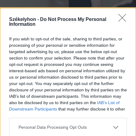
Székelyhon -
Do Not Process My Personal
Information
2026. augusztus 08., szombat
If you wish to opt-out of the sale, sharing to third parties, or
„Van idő” – egy líceumot végzett
processing of your personal or sensitive information for
Down-szindrómás fiú útja az
targeted advertising by us, please use the below opt-out
section to confirm your selection. Please note that after your
elfogadásig
opt-out request is processed you may continue seeing
interest-based ads based on personal information utilized by
us or personal information disclosed to third parties prior to
your opt-out. You may separately opt-out of the further
disclosure of your personal information by third parties on the
IAB’s list of downstream participants. This information may
also be disclosed by us to third parties on the
IAB’s List of
Downstream Participants
that may further disclose it to other
third parties.
Personal Data Processing Opt Outs