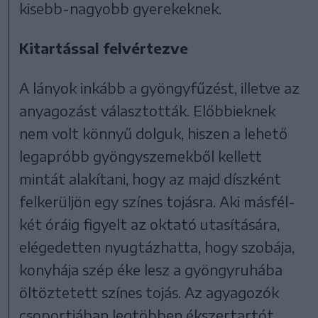
kisebb-nagyobb gyerekeknek.
Kitartással felvértezve
A lányok inkább a gyöngyfűzést, illetve az
anyagozást választották. Előbbieknek
nem volt könnyű dolguk, hiszen a lehető
legapróbb gyöngyszemekből kellett
mintát alakítani, hogy az majd díszként
felkerüljön egy színes tojásra. Aki másfél-
két óráig figyelt az oktató utasítására,
elégedetten nyugtázhatta, hogy szobája,
konyhája szép éke lesz a gyöngyruhába
öltöztetett színes tojás. Az agyagozók
csoportjában legtöbben ékszertartót