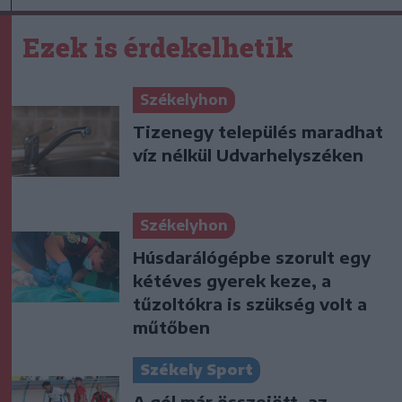
Ezek is érdekelhetik
Székelyhon
Tizenegy település maradhat
víz nélkül Udvarhelyszéken
Székelyhon
Húsdarálógépbe szorult egy
kétéves gyerek keze, a
tűzoltókra is szükség volt a
műtőben
Székely Sport
A gól már összejött, az