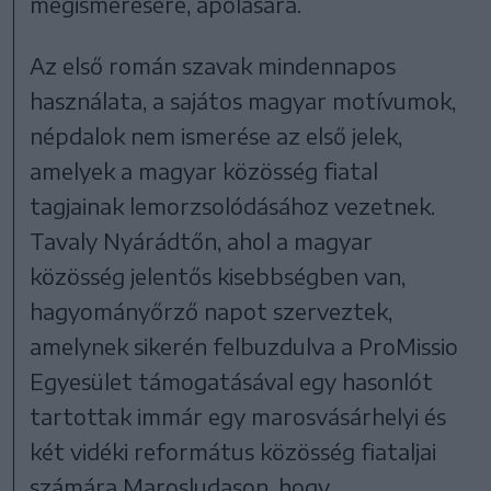
megismerésére, ápolására.
Az első román szavak mindennapos
használata, a sajátos magyar motívumok,
népdalok nem ismerése az első jelek,
amelyek a magyar közösség fiatal
tagjainak lemorzsolódásához vezetnek.
Tavaly Nyárádtőn, ahol a magyar
közösség jelentős kisebbségben van,
hagyományőrző napot szerveztek,
amelynek sikerén felbuzdulva a ProMissio
Egyesület támogatásával egy hasonlót
tartottak immár egy marosvásárhelyi és
két vidéki református közösség fiataljai
számára Marosludason, hogy