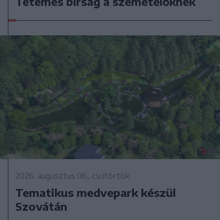
Tetemes bírság a szemetelőknek
2026. augusztus 06., csütörtök
Tematikus medvepark készül
Szovátán