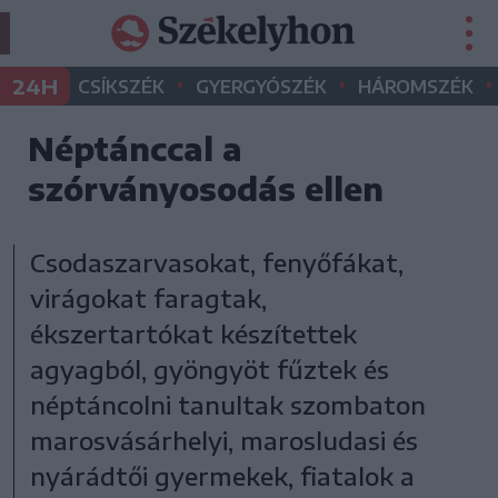
•
•
•
24H
CSÍKSZÉK
GYERGYÓSZÉK
HÁROMSZÉK
Néptánccal a
szórványosodás ellen
Csodaszarvasokat, fenyőfákat,
virágokat faragtak,
ékszertartókat készítettek
agyagból, gyöngyöt fűztek és
néptáncolni tanultak szombaton
marosvásárhelyi, marosludasi és
nyárádtői gyermekek, fiatalok a