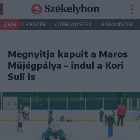
•
•
•
24H
CSÍKSZÉK
GYERGYÓSZÉK
HÁROMSZÉK
Megnyitja kapuit a Maros
Műjégpálya – indul a Kori
Suli is