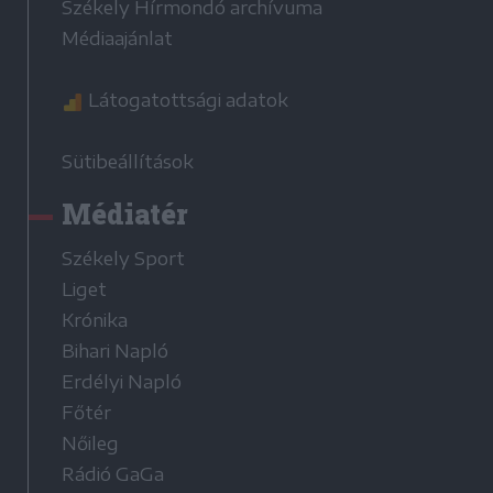
Székely Hírmondó archívuma
Médiaajánlat
Látogatottsági adatok
Sütibeállítások
Médiatér
Székely Sport
Liget
Krónika
Bihari Napló
Erdélyi Napló
Főtér
Nőileg
Rádió GaGa