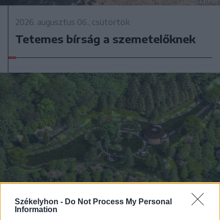
2026. augusztus 06., csütörtök
Tetemes bírság a szemetelőknek
Székelyhon -
Do Not Process My Personal
Information
2026. augusztus 06., csütörtök