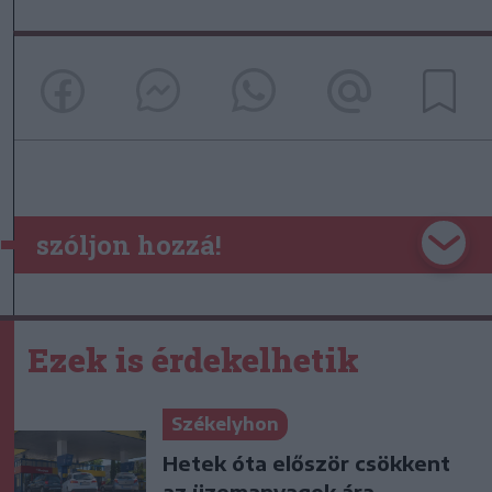
szóljon hozzá!
Ezek is érdekelhetik
Székelyhon
Hetek óta először csökkent
az üzemanyagok ára