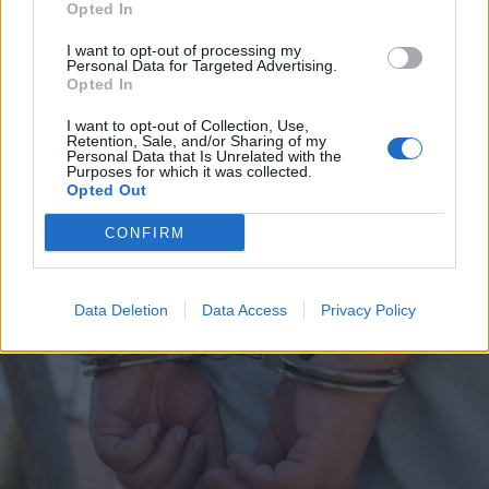
2026. augusztus 06., csütörtök
Opted In
Életét vesztette két halász, akiket
I want to opt-out of processing my
villámcsapás ért a Maros partján –
Personal Data for Targeted Advertising.
Opted In
frissítve
I want to opt-out of Collection, Use,
Retention, Sale, and/or Sharing of my
Personal Data that Is Unrelated with the
Purposes for which it was collected.
Opted Out
CONFIRM
Data Deletion
Data Access
Privacy Policy