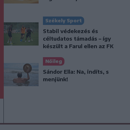
Székely Sport
Stabil védekezés és
céltudatos támadás – így
készült a Farul ellen az FK
Nőileg
Sándor Ella: Na, indíts, s
menjünk!