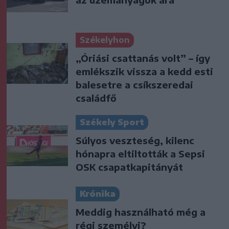
Székelyhon
„Óriási csattanás volt” – így
emlékszik vissza a kedd esti
balesetre a csíkszeredai
családfő
Székely Sport
Súlyos veszteség, kilenc
hónapra eltiltották a Sepsi
OSK csapatkapitányát
Krónika
Meddig használható még a
régi személyi?