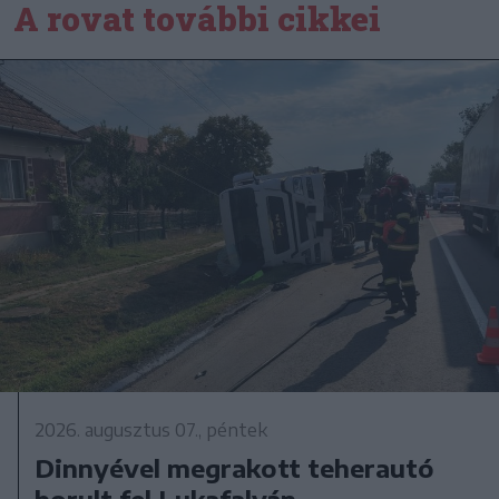
A rovat további cikkei
2026. augusztus 07., péntek
Dinnyével megrakott teherautó
borult fel Lukafalván