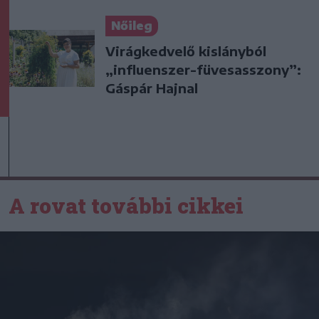
Nőileg
Virágkedvelő kislányból
„influenszer-füvesasszony”:
Gáspár Hajnal
A rovat további cikkei