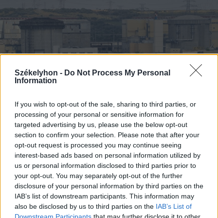
Székelyhon -
Do Not Process My Personal
Information
If you wish to opt-out of the sale, sharing to third parties, or
processing of your personal or sensitive information for
targeted advertising by us, please use the below opt-out
section to confirm your selection. Please note that after your
2026. augusztus 10., hétfő
opt-out request is processed you may continue seeing
Ismét apad a Duna Csernavodánál,
interest-based ads based on personal information utilized by
napokon belül teljesen leállhat az
us or personal information disclosed to third parties prior to
your opt-out. You may separately opt-out of the further
atomerőmű
disclosure of your personal information by third parties on the
IAB’s list of downstream participants. This information may
also be disclosed by us to third parties on the
IAB’s List of
Downstream Participants
that may further disclose it to other