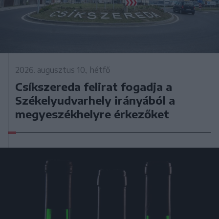
2026. augusztus 10., hétfő
Csíkszereda felirat fogadja a
Székelyudvarhely irányából a
megyeszékhelyre érkezőket