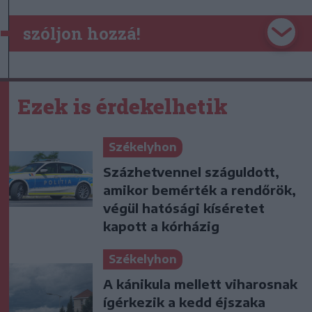
szóljon hozzá!
Ezek is érdekelhetik
Székelyhon
Százhetvennel száguldott,
amikor bemérték a rendőrök,
végül hatósági kíséretet
kapott a kórházig
Székelyhon
A kánikula mellett viharosnak
ígérkezik a kedd éjszaka