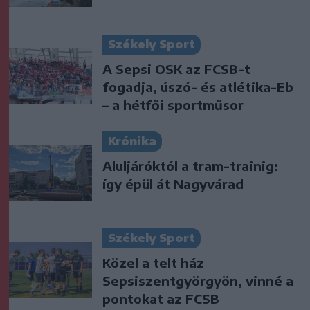
Székely Sport
A Sepsi OSK az FCSB-t
fogadja, úszó- és atlétika-Eb
– a hétfői sportműsor
Krónika
Aluljáróktól a tram-trainig:
így épül át Nagyvárad
Székely Sport
Közel a telt ház
Sepsiszentgyörgyön, vinné a
pontokat az FCSB