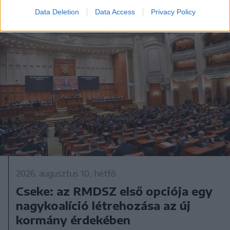
Data Deletion
Data Access
Privacy Policy
2026. augusztus 10., hétfő
Cseke: az RMDSZ első opciója egy
nagykoalíció létrehozása az új
kormány érdekében