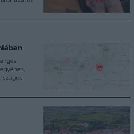
niában
rengés
megyében,
országos