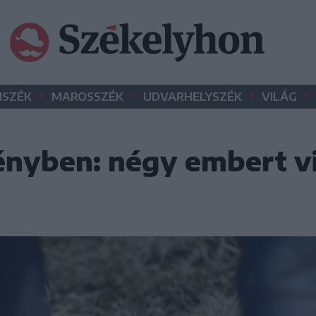
•
•
•
•
SZÉK
MAROSSZÉK
UDVARHELYSZÉK
VILÁG
nyben: négy embert v