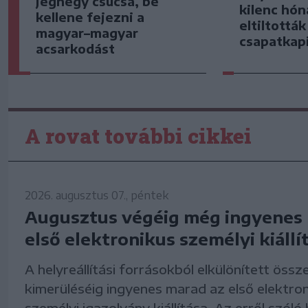
jéghegy csúcsa, be
kilenc hón
kellene fejezni a
eltiltottá
magyar–magyar
csapatkap
acsarkodást
A rovat további cikkei
2026. augusztus 07., péntek
Augusztus végéig még ingyenes 
első elektronikus személyi kiállí
A helyreállítási forrásokból elkülönített össz
kimerüléséig ingyenes marad az első elektro
személyi igazolvány kiállítása. Az erről szól