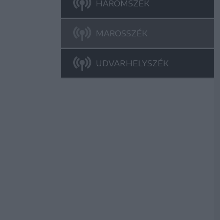
HÁROMSZÉK
MAROSSZÉK
UDVARHELYSZÉK