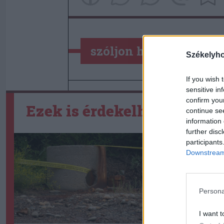
szóljon hozzá!
Székelyh
If you wish 
sensitive in
confirm you
Ezek is érdekelhetik
continue se
information 
further disc
participants
Downstream 
Persona
I want t