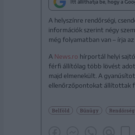
Itt állíthatja be, hogy a Go
A helyszínre rendőrségi, csend
információk szerint négy szem
még folyamatban van – írja a
A
News.ro
hírportál helyi sajt
férfi állítólag több lövést ado
majd elmenekült. A gyanúsíto
ellenőrzőpontokat állítottak f
Belföld
Bűnügy
Rendőrség