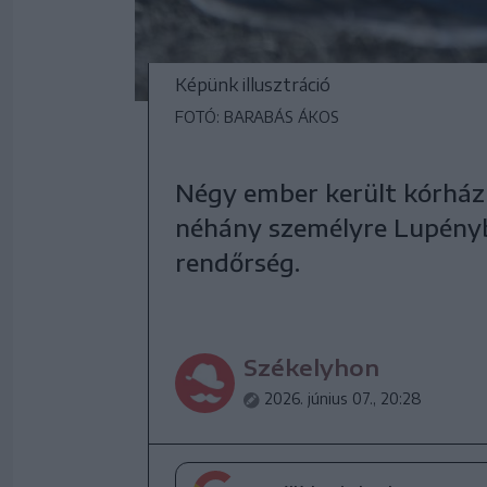
Képünk illusztráció
FOTÓ: BARABÁS ÁKOS
Négy ember került kórházb
néhány személyre Lupényb
rendőrség.
Székelyhon
2026. június 07., 20:28