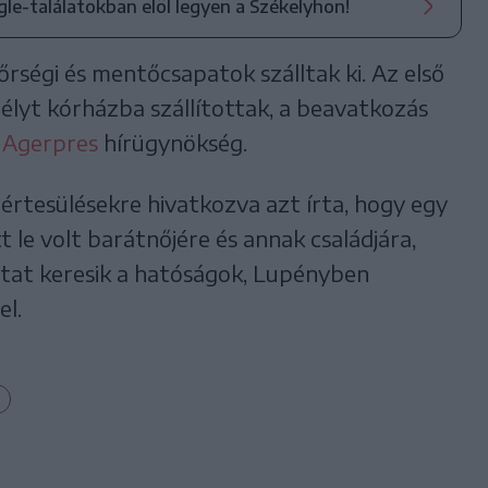
ogle-találatokban elöl legyen a Székelyhon!
őrségi és mentőcsapatok szálltak ki. Az első
élyt kórházba szállítottak, a beavatkozás
z
Agerpres
hírügynökség.
óértesülésekre hivatkozva azt írta, hogy egy
tt le volt barátnőjére és annak családjára,
ttat keresik a hatóságok, Lupényben
el.