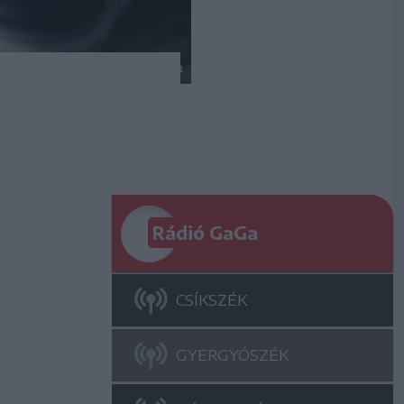
Rádió GaGa
CSÍKSZÉK
GYERGYÓSZÉK