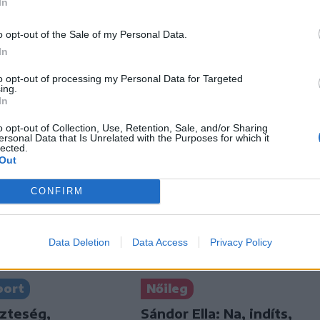
In
n
Székely Sport
o opt-out of the Sale of my Personal Data.
 először
Nagy pofonba szaladt
In
az
belé a Kolozsvári CFR,
gok ára
kikapott a Győr és a
to opt-out of processing my Personal Data for Targeted
ing.
Loki is
In
o opt-out of Collection, Use, Retention, Sale, and/or Sharing
ersonal Data that Is Unrelated with the Purposes for which it
lected.
Out
CONFIRM
Data Deletion
Data Access
Privacy Policy
port
Nőileg
szteség,
Sándor Ella: Na, indíts,