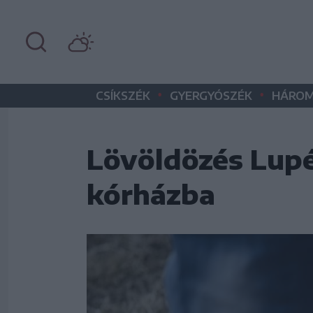
•
•
CSÍKSZÉK
GYERGYÓSZÉK
HÁROM
Lövöldözés Lupé
kórházba