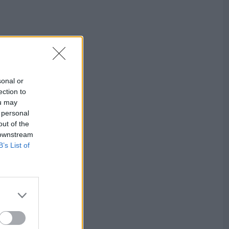
sonal or
ection to
ou may
 personal
out of the
 downstream
B’s List of