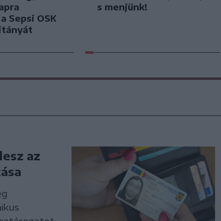
apra
s menjünk!
k a Sepsi OSK
itányát
lesz az
tása
eg
nikus
ó határozatot