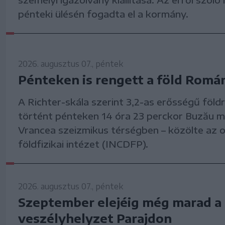
pénteki ülésén fogadta el a kormány.
2026. augusztus 07., péntek
Pénteken is rengett a föld Romá
A Richter-skála szerint 3,2-as erősségű föld
történt pénteken 14 óra 23 perckor Buzău 
Vrancea szeizmikus térségben – közölte az 
földfizikai intézet (INCDFP).
2026. augusztus 07., péntek
Szeptember elejéig még marad a
veszélyhelyzet Parajdon