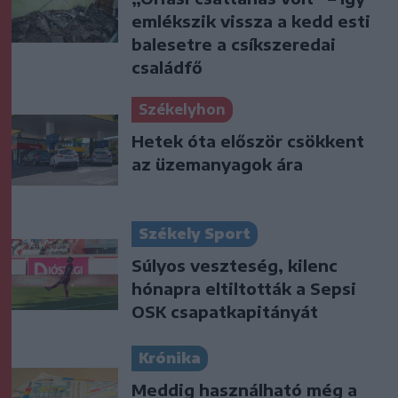
emlékszik vissza a kedd esti
balesetre a csíkszeredai
családfő
Székelyhon
Hetek óta először csökkent
az üzemanyagok ára
Székely Sport
Súlyos veszteség, kilenc
hónapra eltiltották a Sepsi
OSK csapatkapitányát
Krónika
Meddig használható még a