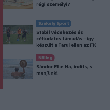
régi személyi?
Székely Sport
Stabil védekezés és
céltudatos támadás – így
készült a Farul ellen az FK
Nőileg
Sándor Ella: Na, indíts, s
menjünk!