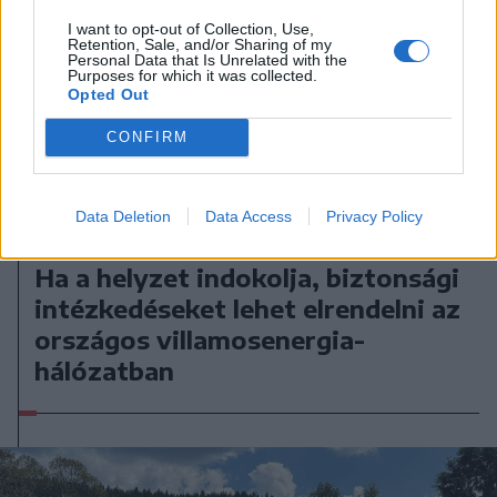
I want to opt-out of Collection, Use,
Retention, Sale, and/or Sharing of my
Personal Data that Is Unrelated with the
Purposes for which it was collected.
Opted Out
CONFIRM
Data Deletion
Data Access
Privacy Policy
2026. augusztus 07., péntek
Ha a helyzet indokolja, biztonsági
intézkedéseket lehet elrendelni az
országos villamosenergia-
hálózatban