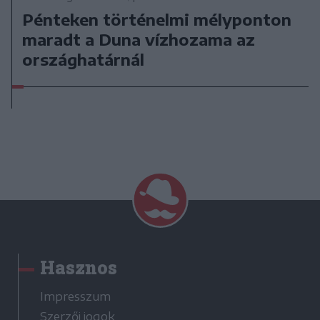
Pénteken történelmi mélyponton
maradt a Duna vízhozama az
országhatárnál
Hasznos
Impresszum
Szerzői jogok