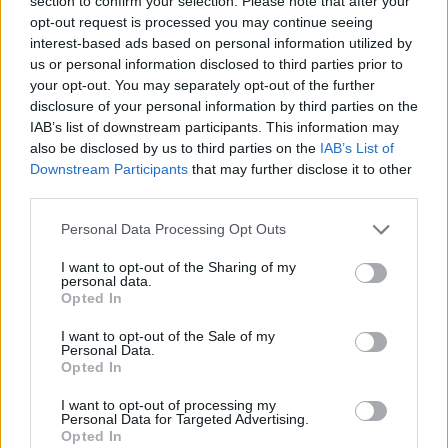
section to confirm your selection. Please note that after your
opt-out request is processed you may continue seeing
interest-based ads based on personal information utilized by
us or personal information disclosed to third parties prior to
your opt-out. You may separately opt-out of the further
disclosure of your personal information by third parties on the
2026. augusztus 07., péntek
IAB’s list of downstream participants. This information may
Visszaküldte a parlamentnek
also be disclosed by us to third parties on the
IAB’s List of
Downstream Participants
that may further disclose it to other
Nicușor Dan a közel 900 medve
third parties.
kilövését lehetővé tevő törvényt
Personal Data Processing Opt Outs
I want to opt-out of the Sharing of my
personal data.
Opted In
I want to opt-out of the Sale of my
Personal Data.
Opted In
I want to opt-out of processing my
Personal Data for Targeted Advertising.
Opted In