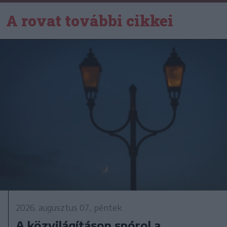
A rovat további cikkei
2026. augusztus 07., péntek
A közvilágításon spórol a