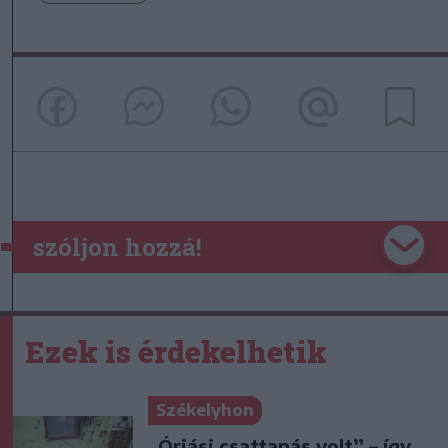
szóljon hozzá!
Ezek is érdekelhetik
Székelyhon
„Óriási csattanás volt” – így