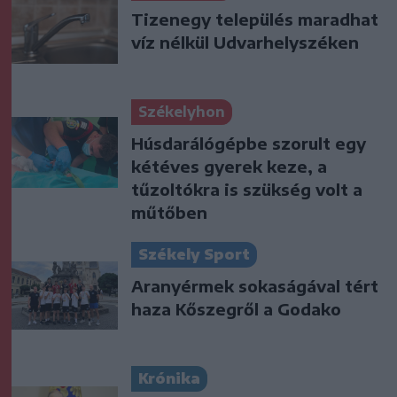
Tizenegy település maradhat
víz nélkül Udvarhelyszéken
Székelyhon
Húsdarálógépbe szorult egy
kétéves gyerek keze, a
tűzoltókra is szükség volt a
műtőben
Székely Sport
Aranyérmek sokaságával tért
haza Kőszegről a Godako
Krónika