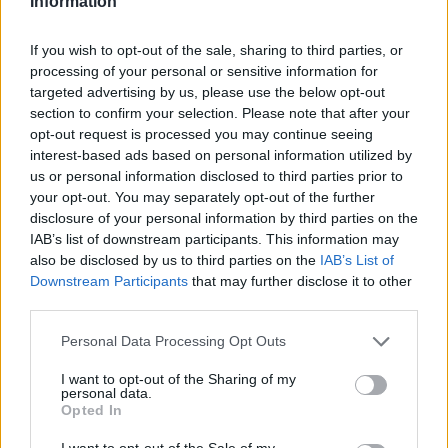
Information
If you wish to opt-out of the sale, sharing to third parties, or
processing of your personal or sensitive information for
targeted advertising by us, please use the below opt-out
2026. augusztus 08., szombat
section to confirm your selection. Please note that after your
Vaddisznó szaladt le a budapesti
opt-out request is processed you may continue seeing
metróba, felszállt az egyik kocsira,
interest-based ads based on personal information utilized by
us or personal information disclosed to third parties prior to
majd kilőtték – videóval
your opt-out. You may separately opt-out of the further
disclosure of your personal information by third parties on the
IAB’s list of downstream participants. This information may
also be disclosed by us to third parties on the
IAB’s List of
Downstream Participants
that may further disclose it to other
third parties.
Personal Data Processing Opt Outs
I want to opt-out of the Sharing of my
personal data.
Opted In
I want to opt-out of the Sale of my