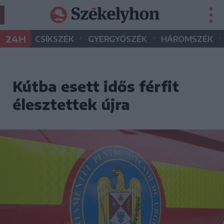
•
•
•
24H
CSÍKSZÉK
GYERGYÓSZÉK
HÁROMSZÉK
Kútba esett idős férfit
élesztettek újra