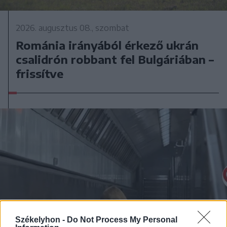
2026. augusztus 08., szombat
Románia irányából érkező ukrán
csalidrón robbant fel Bulgáriában –
frissítve
Székelyhon -
Do Not Process My Personal