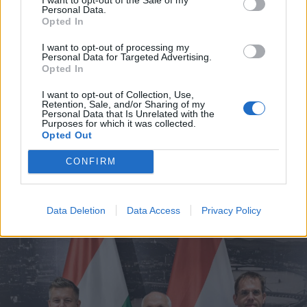
Personal Data.
Opted In
I want to opt-out of processing my
Personal Data for Targeted Advertising.
Opted In
I want to opt-out of Collection, Use,
2026. augusztus 08., szombat
Retention, Sale, and/or Sharing of my
Personal Data that Is Unrelated with the
Hétvégén is folytatódik a gázolaj
Purposes for which it was collected.
Opted Out
árának csökkenése
CONFIRM
Data Deletion
Data Access
Privacy Policy