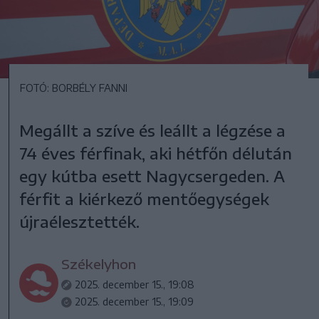
FOTÓ: BORBÉLY FANNI
Megállt a szíve és leállt a légzése a
74 éves férfinak, aki hétfőn délután
egy kútba esett Nagycsergeden. A
férfit a kiérkező mentőegységek
újraélesztették.
Székelyhon
2025. december 15., 19:08
2025. december 15., 19:09