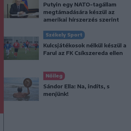
Putyin egy NATO-tagállam
megtámadására készül az
amerikai hírszerzés szerint
Székely Sport
Kulcsjátékosok nélkül készül a
Farul az FK Csíkszereda ellen
Nőileg
Sándor Ella: Na, indíts, s
menjünk!