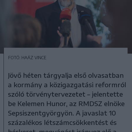
FOTÓ: HAÁZ VINCE
Jövő héten tárgyalja első olvasatban
a kormány a közigazgatási reformról
szóló törvénytervezetet – jelentette
be Kelemen Hunor, az RMDSZ elnöke
Sepsiszentgyörgyön. A javaslat 10
százalékos létszámcsökkentést és
bérkeret-megvágást irányoz elő a