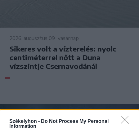
2026. augusztus 09., vasárnap
Sikeres volt a vízterelés: nyolc
centiméterrel nőtt a Duna
vízszintje Csernavodánál
Székelyhon -
Do Not Process My Personal
Information