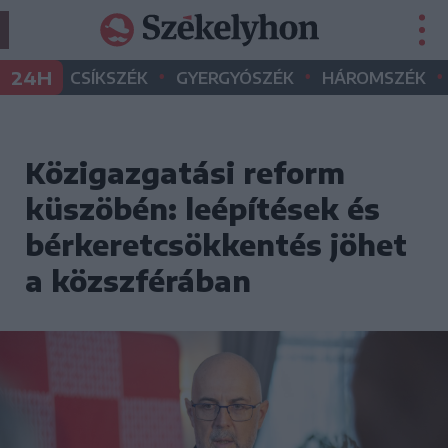
•
•
•
24H
CSÍKSZÉK
GYERGYÓSZÉK
HÁROMSZÉK
Közigazgatási reform
küszöbén: leépítések és
bérkeretcsökkentés jöhet
a közszférában