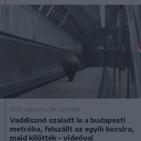
2026. augusztus 08., szombat
Vaddisznó szaladt le a budapesti
metróba, felszállt az egyik kocsira,
majd kilőtték – videóval