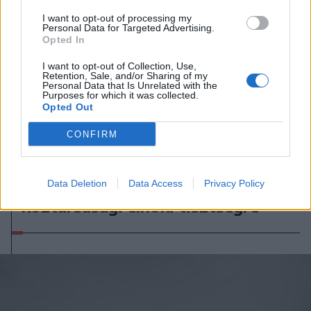
I want to opt-out of processing my
Personal Data for Targeted Advertising.
Opted In
I want to opt-out of Collection, Use,
Retention, Sale, and/or Sharing of my
Personal Data that Is Unrelated with the
Purposes for which it was collected.
Opted Out
CONFIRM
2026. augusztus 08., szombat
Baka András elfogadta a felkérést a
Data Deletion
Data Access
Privacy Policy
köztársasági elnöki tisztségre