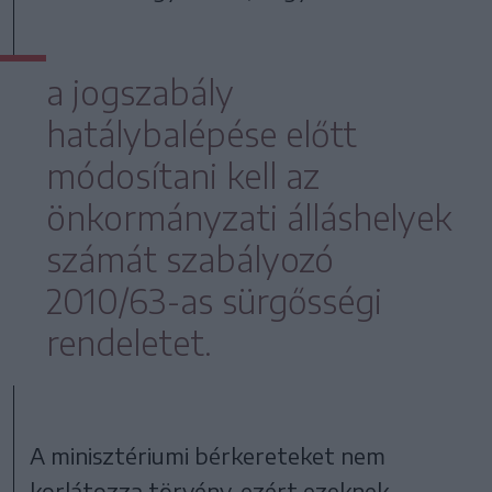
a jogszabály
hatálybalépése előtt
módosítani kell az
önkormányzati álláshelyek
számát szabályozó
2010/63-as sürgősségi
rendeletet.
A minisztériumi bérkereteket nem
korlátozza törvény, ezért ezeknek