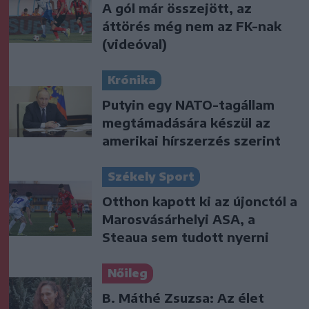
A gól már összejött, az
áttörés még nem az FK-nak
(videóval)
Krónika
Putyin egy NATO-tagállam
megtámadására készül az
amerikai hírszerzés szerint
Székely Sport
Otthon kapott ki az újonctól a
Marosvásárhelyi ASA, a
Steaua sem tudott nyerni
Nőileg
B. Máthé Zsuzsa: Az élet