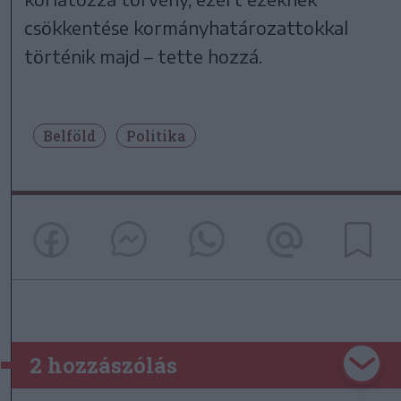
csökkentése kormányhatározattokkal
történik majd – tette hozzá.
Belföld
Politika
2 hozzászólás