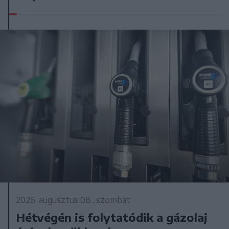
2026. augusztus 08., szombat
Hétvégén is folytatódik a gázolaj