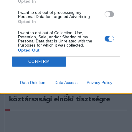
Opted In
I want to opt-out of processing my
Personal Data for Targeted Advertising.
Opted In
I want to opt-out of Collection, Use,
Retention, Sale, and/or Sharing of my
Personal Data that Is Unrelated with the
Purposes for which it was collected.
Opted Out
CONFIRM
2026. augusztus 08., szombat
Data Deletion
Data Access
Privacy Policy
Baka András elfogadta a felkérést a
köztársasági elnöki tisztségre