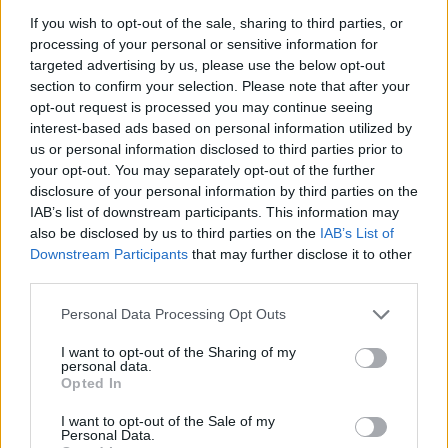
haza Kőszegről a Godako
If you wish to opt-out of the sale, sharing to third parties, or
processing of your personal or sensitive information for
targeted advertising by us, please use the below opt-out
section to confirm your selection. Please note that after your
Nőileg
opt-out request is processed you may continue seeing
interest-based ads based on personal information utilized by
B. Máthé Zsuzsa: Az élet
us or personal information disclosed to third parties prior to
„doktoriját” végeztem el az
your opt-out. You may separately opt-out of the further
epilepsziámmal
disclosure of your personal information by third parties on the
IAB’s list of downstream participants. This information may
also be disclosed by us to third parties on the
IAB’s List of
Downstream Participants
that may further disclose it to other
third parties.
Personal Data Processing Opt Outs
A rovat további cikkei
I want to opt-out of the Sharing of my
personal data.
Opted In
I want to opt-out of the Sale of my
Personal Data.