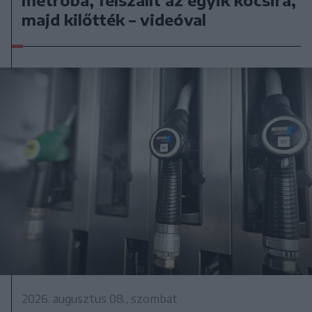
majd kilőtték – videóval
2026. augusztus 08., szombat