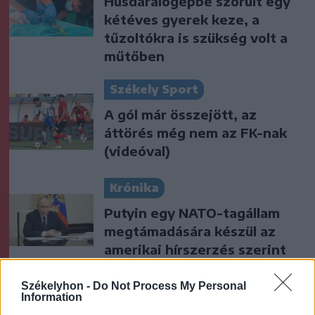
Húsdarálógépbe szorult egy
kétéves gyerek keze, a
tűzoltókra is szükség volt a
műtőben
Székely Sport
A gól már összejött, az
áttörés még nem az FK-nak
(videóval)
Krónika
Putyin egy NATO-tagállam
megtámadására készül az
amerikai hírszerzés szerint
Székely Sport
Székelyhon -
Do Not Process My Personal
Information
Aranyérmek sokaságával tért