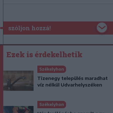
szóljon hozzá!
Ezek is érdekelhetik
Székelyhon
Tizenegy település maradhat
víz nélkül Udvarhelyszéken
Székelyhon