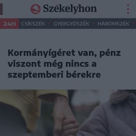
•
•
•
24H
CSÍKSZÉK
GYERGYÓSZÉK
HÁROMSZÉK
Kormányígéret van, pénz
viszont még nincs a
szeptemberi bérekre