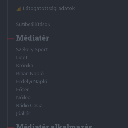
Látogatottsági adatok
Sütibeállítások
Médiatér
Székely Sport
Liget
Krónika
Bihari Napló
Erdélyi Napló
Főtér
Nőileg
Rádió GaGa
Jóállás
Médiatér alkalmazás