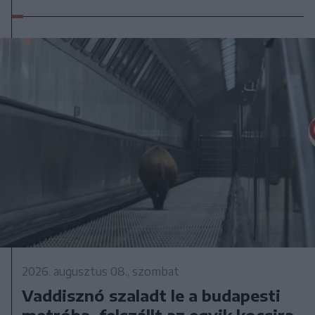
2026. augusztus 08., szombat
Vaddisznó szaladt le a budapesti
metróba, felszállt az egyik kocsira,