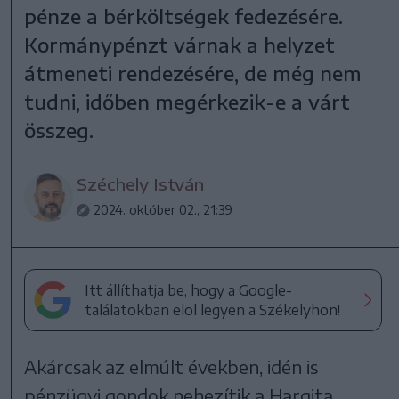
pénze a bérköltségek fedezésére.
Kormánypénzt várnak a helyzet
átmeneti rendezésére, de még nem
tudni, időben megérkezik-e a várt
összeg.
Széchely István
2024. október 02., 21:39
Itt állíthatja be, hogy a Google-
találatokban elöl legyen a Székelyhon!
Akárcsak az elmúlt években, idén is
pénzügyi gondok nehezítik a Hargita