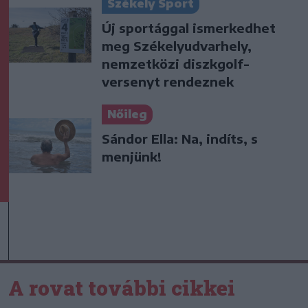
Székely Sport
Új sportággal ismerkedhet
meg Székelyudvarhely,
nemzetközi diszkgolf-
versenyt rendeznek
Nőileg
Sándor Ella: Na, indíts, s
menjünk!
A rovat további cikkei