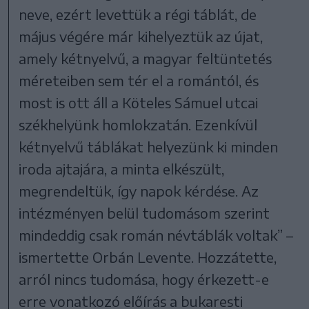
neve, ezért levettük a régi táblát, de
május végére már kihelyeztük az újat,
amely kétnyelvű, a magyar feltüntetés
méreteiben sem tér el a romántól, és
most is ott áll a Köteles Sámuel utcai
székhelyünk homlokzatán. Ezenkívül
kétnyelvű táblákat helyezünk ki minden
iroda ajtajára, a minta elkészült,
megrendeltük, így napok kérdése. Az
intézményen belül tudomásom szerint
mindeddig csak román névtáblák voltak” –
ismertette Orbán Levente. Hozzátette,
arról nincs tudomása, hogy érkezett-e
erre vonatkozó előírás a bukaresti