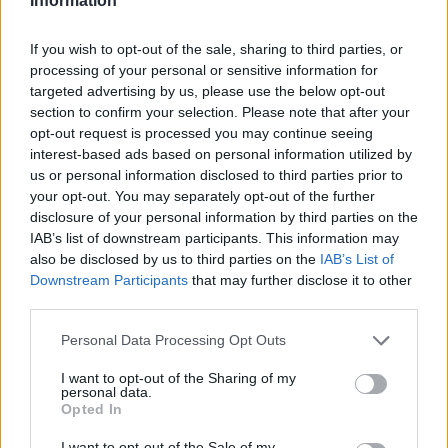
Information
Tetemes bírság a szemetelőknek
If you wish to opt-out of the sale, sharing to third parties, or
processing of your personal or sensitive information for
targeted advertising by us, please use the below opt-out
section to confirm your selection. Please note that after your
opt-out request is processed you may continue seeing
interest-based ads based on personal information utilized by
us or personal information disclosed to third parties prior to
your opt-out. You may separately opt-out of the further
disclosure of your personal information by third parties on the
IAB’s list of downstream participants. This information may
also be disclosed by us to third parties on the
IAB’s List of
Downstream Participants
that may further disclose it to other
third parties.
Personal Data Processing Opt Outs
I want to opt-out of the Sharing of my
2026. augusztus 06., csütörtök
personal data.
Opted In
Tematikus medvepark készül
I want to opt-out of the Sale of my