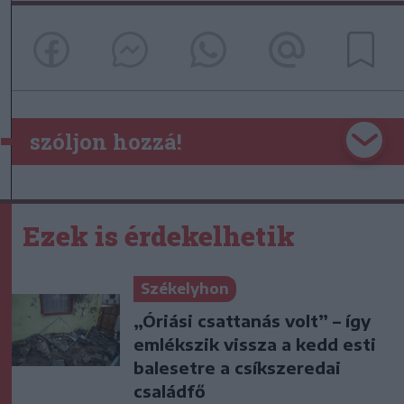
szóljon hozzá!
Ezek is érdekelhetik
Székelyhon
„Óriási csattanás volt” – így
emlékszik vissza a kedd esti
balesetre a csíkszeredai
családfő