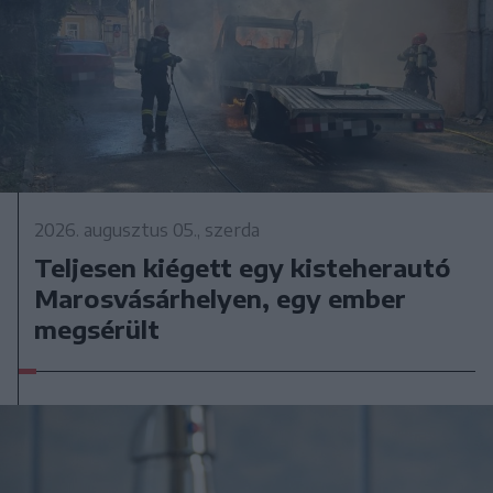
2026. augusztus 05., szerda
Teljesen kiégett egy kisteherautó
Marosvásárhelyen, egy ember
megsérült