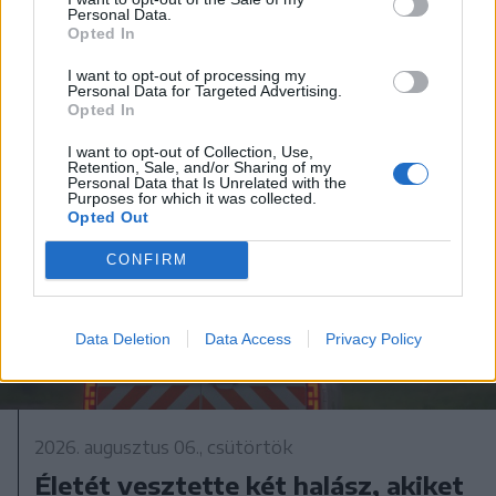
Szovátán
Personal Data.
Opted In
I want to opt-out of processing my
Personal Data for Targeted Advertising.
Opted In
I want to opt-out of Collection, Use,
Retention, Sale, and/or Sharing of my
Personal Data that Is Unrelated with the
Purposes for which it was collected.
Opted Out
CONFIRM
Data Deletion
Data Access
Privacy Policy
2026. augusztus 06., csütörtök
Életét vesztette két halász, akiket