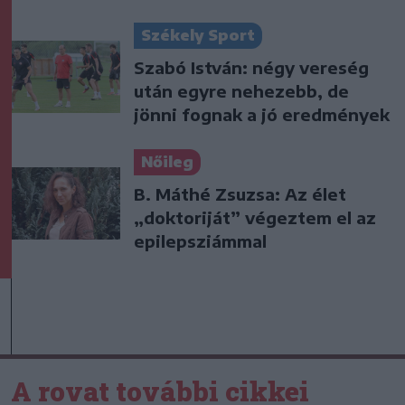
Székely Sport
Szabó István: négy vereség
után egyre nehezebb, de
jönni fognak a jó eredmények
Nőileg
B. Máthé Zsuzsa: Az élet
„doktoriját” végeztem el az
epilepsziámmal
A rovat további cikkei