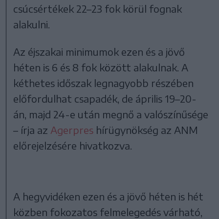
csúcsértékek 22–23 fok körül fognak
alakulni.
Az éjszakai minimumok ezen és a jövő
héten is 6 és 8 fok között alakulnak. A
kéthetes időszak legnagyobb részében
előfordulhat csapadék, de április 19–20-
án, majd 24-e után megnő a valószínűsége
– írja az
Agerpres
hírügynökség az ANM
előrejelzésére hivatkozva.
A hegyvidéken ezen és a jövő héten is hét
közben fokozatos felmelegedés várható,