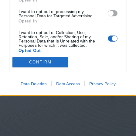
2026. augusztus 09., vasárnap
I want to opt-out of processing my
A hétvégi felszusszanás után
Personal Data for Targeted Advertising.
Opted In
hétfőtől ismét visszatér a kánikula
I want to opt-out of Collection, Use,
Retention, Sale, and/or Sharing of my
Personal Data that Is Unrelated with the
Purposes for which it was collected.
Opted Out
CONFIRM
Data Deletion
Data Access
Privacy Policy