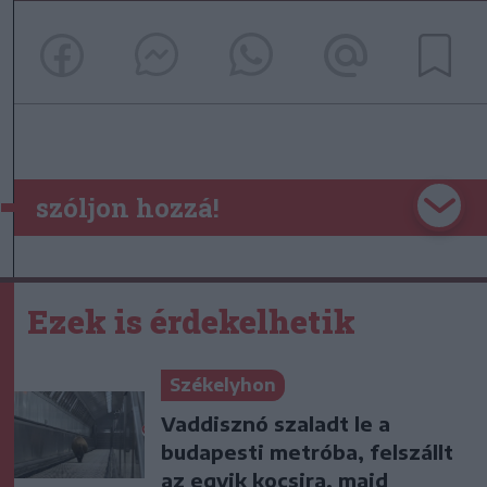
szóljon hozzá!
Ezek is érdekelhetik
Székelyhon
Vaddisznó szaladt le a
budapesti metróba, felszállt
az egyik kocsira, majd