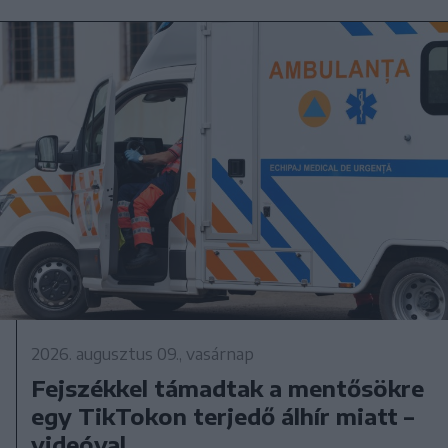
2026. augusztus 09., vasárnap
Fejszékkel támadtak a mentősökre
egy TikTokon terjedő álhír miatt –
videóval