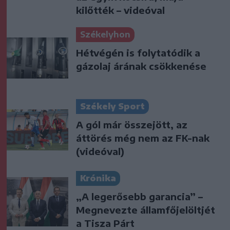
kilőtték – videóval
Székelyhon
Hétvégén is folytatódik a
gázolaj árának csökkenése
Székely Sport
A gól már összejött, az
áttörés még nem az FK-nak
(videóval)
Krónika
„A legerősebb garancia” –
Megnevezte államfőjelöltjét
a Tisza Párt