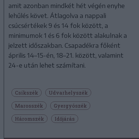
amit azonban mindkét hét végén enyhe
lehűlés követ. Átlagolva a nappali
csúcsértékek 9 és 14 fok között, a
minimumok 1 és 6 fok között alakulnak a
jelzett időszakban. Csapadékra főként
április 14–15-én, 18–21. között, valamint
24-e után lehet számítani.
Csíkszék
Udvarhelyszék
Marosszék
Gyergyószék
Háromszék
Időjárás