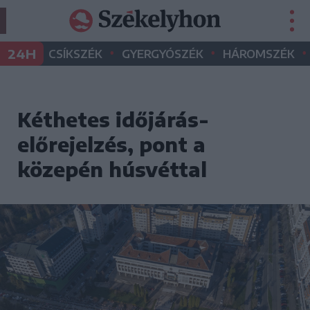
•
•
•
24H
CSÍKSZÉK
GYERGYÓSZÉK
HÁROMSZÉK
Kéthetes időjárás-
előrejelzés, pont a
közepén húsvéttal