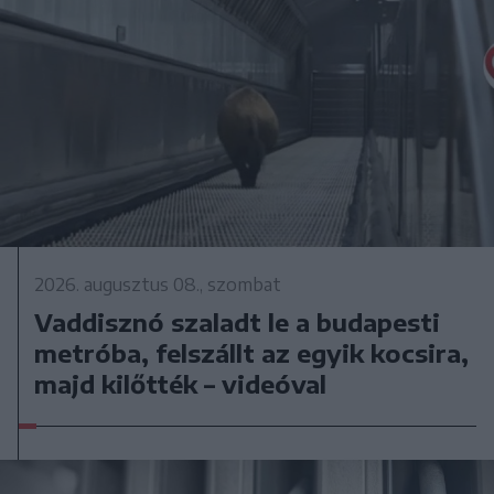
2026. augusztus 08., szombat
Vaddisznó szaladt le a budapesti
metróba, felszállt az egyik kocsira,
majd kilőtték – videóval