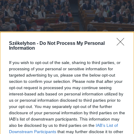
Székelyhon -
Do Not Process My Personal
Information
If you wish to opt-out of the sale, sharing to third parties, or
processing of your personal or sensitive information for
targeted advertising by us, please use the below opt-out
section to confirm your selection. Please note that after your
2026. augusztus 05., szerda
opt-out request is processed you may continue seeing
Kedden választhatják meg
interest-based ads based on personal information utilized by
us or personal information disclosed to third parties prior to
Magyarország új köztársasági
your opt-out. You may separately opt-out of the further
elnökét
disclosure of your personal information by third parties on the
IAB’s list of downstream participants. This information may
also be disclosed by us to third parties on the
IAB’s List of
Downstream Participants
that may further disclose it to other