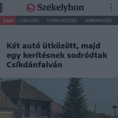
•
•
•
24H
CSÍKSZÉK
GYERGYÓSZÉK
HÁROMSZÉK
Két autó ütközött, majd
egy kerítésnek sodródtak
Csíkdánfalván