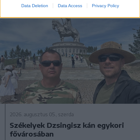
Data Deletion
Data Access
Privacy Policy
2026. augusztus 05., szerda
Székelyek Dzsingisz kán egykori
fővárosában