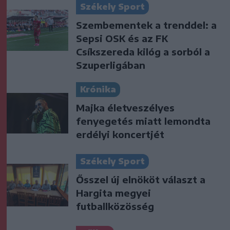
Székely Sport
Szembementek a trenddel: a
Sepsi OSK és az FK
Csíkszereda kilóg a sorból a
Szuperligában
Krónika
Majka életveszélyes
fenyegetés miatt lemondta
erdélyi koncertjét
Székely Sport
Ősszel új elnököt választ a
Hargita megyei
futballközösség