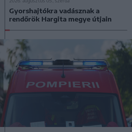
2026. augusztus 05., szerda
Gyorshajtókra vadásznak a
rendőrök Hargita megye útjain