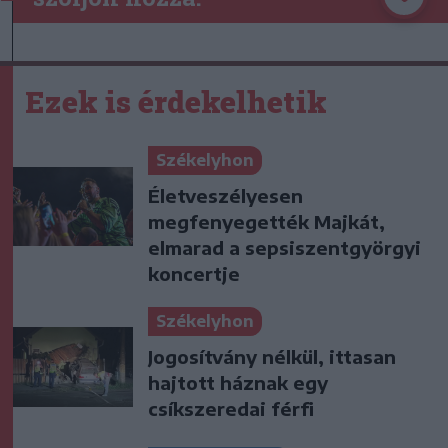
Ezek is érdekelhetik
Székelyhon
Életveszélyesen
megfenyegették Majkát,
elmarad a sepsiszentgyörgyi
koncertje
Székelyhon
Jogosítvány nélkül, ittasan
hajtott háznak egy
csíkszeredai férfi