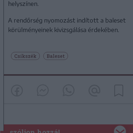
helyszínen.
A rendőrség nyomozást indított a baleset
körülményeinek kivizsgálása érdekében.
Csíkszék
Baleset
szóljon hozzá!