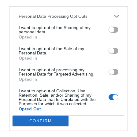
third parties.
Personal Data Processing Opt Outs
I want to opt-out of the Sharing of my
personal data.
Opted In
I want to opt-out of the Sale of my
Personal Data.
Opted In
I want to opt-out of processing my
Personal Data for Targeted Advertising.
Opted In
I want to opt-out of Collection, Use,
Retention, Sale, and/or Sharing of my
2026. augusztus 05., szerda
Personal Data that Is Unrelated with the
Purposes for which it was collected.
Elfogadta a képviselőház a
Opted Out
biológiai sokféleség megőrzésére
CONFIRM
vonatkozó stratégiát