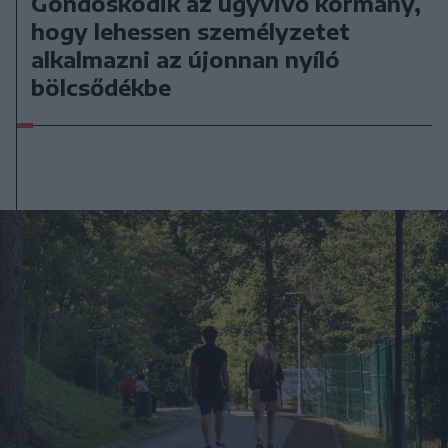
Gondoskodik az ügyvivő kormány,
hogy lehessen személyzetet
alkalmazni az újonnan nyíló
bölcsődékbe