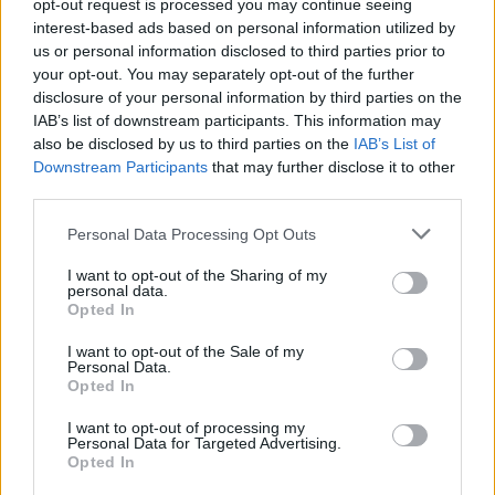
opt-out request is processed you may continue seeing
interest-based ads based on personal information utilized by
us or personal information disclosed to third parties prior to
your opt-out. You may separately opt-out of the further
disclosure of your personal information by third parties on the
IAB’s list of downstream participants. This information may
also be disclosed by us to third parties on the
IAB’s List of
Downstream Participants
that may further disclose it to other
third parties.
Personal Data Processing Opt Outs
2026. augusztus 06., csütörtök
I want to opt-out of the Sharing of my
personal data.
Esti áramspórolásra kérik a
Opted In
lakosságot, a vállalatokat és a
I want to opt-out of the Sale of my
közintézményeket
Personal Data.
Opted In
I want to opt-out of processing my
Personal Data for Targeted Advertising.
Opted In