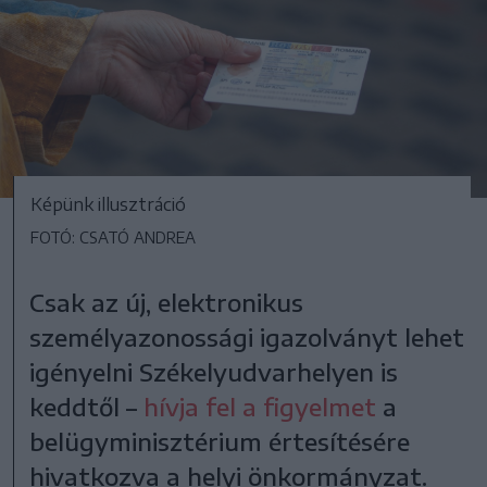
Képünk illusztráció
FOTÓ: CSATÓ ANDREA
Csak az új, elektronikus
személyazonossági igazolványt lehet
igényelni Székelyudvarhelyen is
keddtől –
hívja fel a figyelmet
a
belügyminisztérium értesítésére
hivatkozva a helyi önkormányzat.