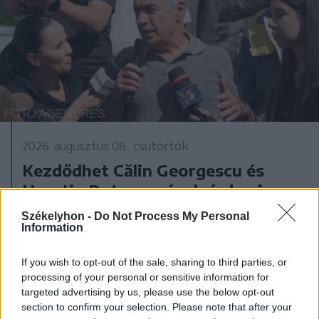
2026. augusztus 06., csütörtök
Kezdődhet Călin Georgescu és
Horațiu Potra perének érdemi
tárgyalása
Székelyhon -
Do Not Process My Personal
Information
If you wish to opt-out of the sale, sharing to third parties, or
processing of your personal or sensitive information for
targeted advertising by us, please use the below opt-out
section to confirm your selection. Please note that after your