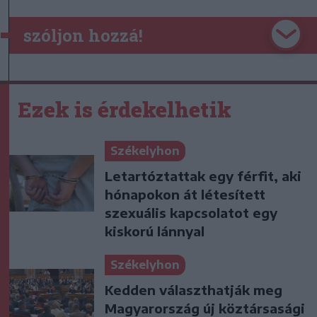
szóljon hozzá!
Ezek is érdekelhetik
Székelyhon
Letartóztattak egy férfit, aki
hónapokon át létesített
szexuális kapcsolatot egy
kiskorú lánnyal
Székelyhon
Kedden választhatják meg
Magyarország új köztársasági