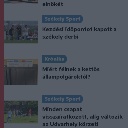
elnökét
Székely Sport
Kezdési időpontot kapott a
székely derbi
Krónika
Miért félnek a kettős
állampolgároktól?
Székely Sport
Minden csapat
visszaíratkozott, alig változik
az Udvarhely körzeti