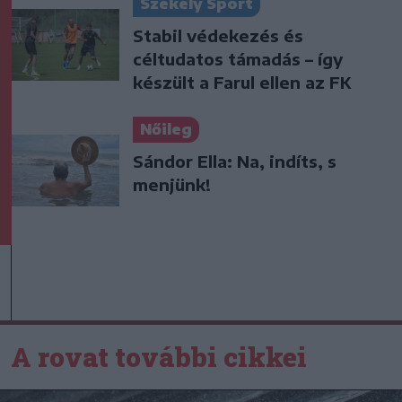
Székely Sport
Stabil védekezés és
céltudatos támadás – így
készült a Farul ellen az FK
Nőileg
Sándor Ella: Na, indíts, s
menjünk!
A rovat további cikkei