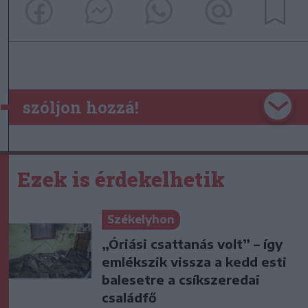
szóljon hozzá!
Ezek is érdekelhetik
Székelyhon
„Óriási csattanás volt” – így
emlékszik vissza a kedd esti
balesetre a csíkszeredai
családfő