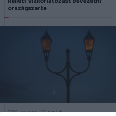
kellett vízkorlátozást bevezetni
országszerte
2026. augusztus 07., péntek