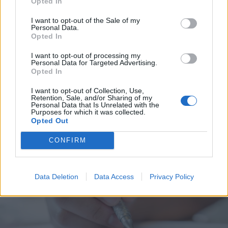
Opted In
Emberi sorsokat, érzelmeket
I want to opt-out of the Sale of my
Personal Data.
mutat be a Magyar Menyasszony
Opted In
kiállítás
I want to opt-out of processing my
Personal Data for Targeted Advertising.
Opted In
I want to opt-out of Collection, Use,
Retention, Sale, and/or Sharing of my
Personal Data that Is Unrelated with the
Purposes for which it was collected.
Opted Out
CONFIRM
Data Deletion
Data Access
Privacy Policy