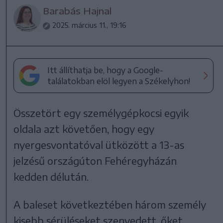
Barabás Hajnal
2025. március 11., 19:16
Itt állíthatja be, hogy a Google-
találatokban elöl legyen a Székelyhon!
Összetört egy személygépkocsi egyik
oldala azt követően, hogy egy
nyergesvontatóval ütközött a 13-as
jelzésű országúton Fehéregyházán
kedden délután.
A baleset következtében három személy
kisebb sérüléseket szenvedett, őket