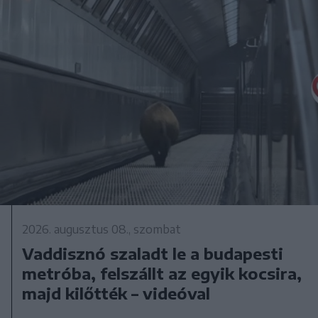
2026. augusztus 08., szombat
Vaddisznó szaladt le a budapesti
metróba, felszállt az egyik kocsira,
majd kilőtték – videóval