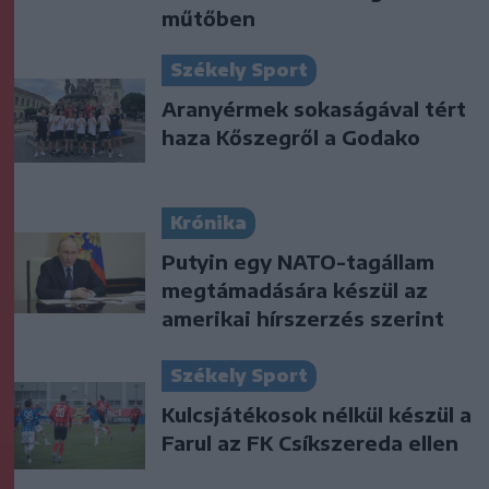
műtőben
Székely Sport
Aranyérmek sokaságával tért
haza Kőszegről a Godako
Krónika
Putyin egy NATO-tagállam
megtámadására készül az
amerikai hírszerzés szerint
Székely Sport
Kulcsjátékosok nélkül készül a
Farul az FK Csíkszereda ellen