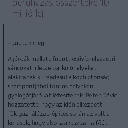
beruházás összértéke 10
millió lej
– tudtuk meg.
A járdák mellett födött esővíz-elvezető
sáncokat, illetve parkolóhelyeket
alakítanak ki, ráadásul a közbiztonság
szempontjából fontos helyeken
gyalogátjárókat létesítenek. Péter Dávid
hozzátette, hogy az idén elkezdett
földgázhálózat-építés során az volt a
kérésük, hogy első szakaszban a főút