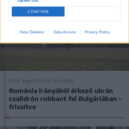
Opted Out
CONFIRM
Data Deletion
Data Access
Privacy Policy
2026. augusztus 08., szombat
Románia irányából érkező ukrán
csalidrón robbant fel Bulgáriában –
frissítve