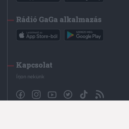
Rádió GaGa alkalmazás
Kapcsolat
Írjon nekünk