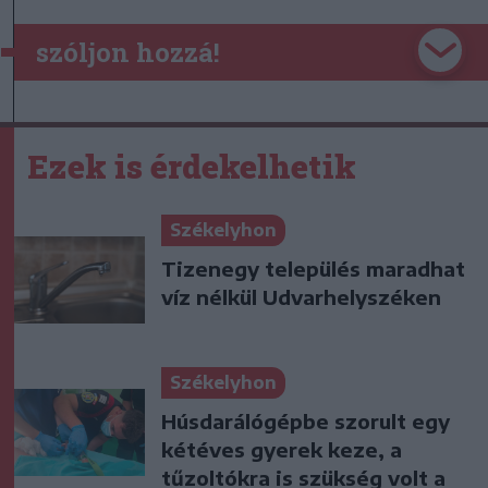
szóljon hozzá!
Ezek is érdekelhetik
Székelyhon
Tizenegy település maradhat
víz nélkül Udvarhelyszéken
Székelyhon
Húsdarálógépbe szorult egy
kétéves gyerek keze, a
tűzoltókra is szükség volt a