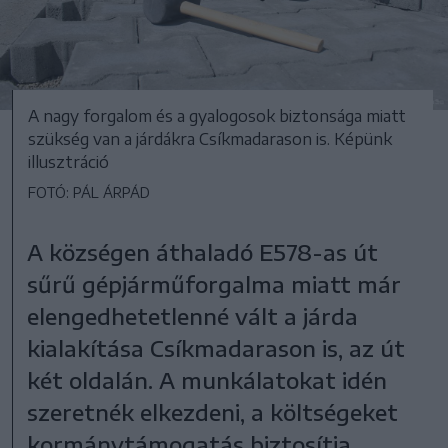
A nagy forgalom és a gyalogosok biztonsága miatt
szükség van a járdákra Csíkmadarason is. Képünk
illusztráció
FOTÓ: PÁL ÁRPÁD
A községen áthaladó E578-as út
sűrű gépjárműforgalma miatt már
elengedhetetlenné vált a járda
kialakítása Csíkmadarason is, az út
két oldalán. A munkálatokat idén
szeretnék elkezdeni, a költségeket
kormánytámogatás biztosítja.