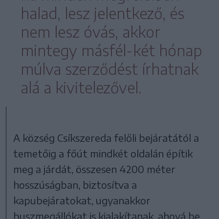
halad, lesz jelentkező, és
nem lesz óvás, akkor
mintegy másfél-két hónap
múlva szerződést írhatnak
alá a kivitelezővel.
A község Csíkszereda felőli bejáratától a
temetőig a főút mindkét oldalán építik
meg a járdát, összesen 4200 méter
hosszúságban, biztosítva a
kapubejáratokat, ugyanakkor
buszmegállókat is kialakítanak, ahová be