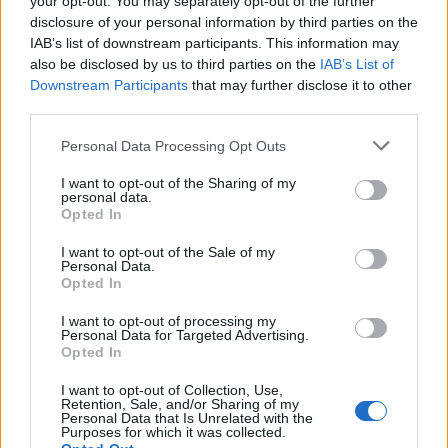
your opt-out. You may separately opt-out of the further
disclosure of your personal information by third parties on the
IAB’s list of downstream participants. This information may
also be disclosed by us to third parties on the
IAB’s List of
Downstream Participants
that may further disclose it to other
third parties.
Personal Data Processing Opt Outs
I want to opt-out of the Sharing of my
personal data.
2026. augusztus 08., szombat
Opted In
Baka András elfogadta a felkérést a
I want to opt-out of the Sale of my
Personal Data.
köztársasági elnöki tisztségre
Opted In
I want to opt-out of processing my
Personal Data for Targeted Advertising.
Opted In
I want to opt-out of Collection, Use,
Retention, Sale, and/or Sharing of my
Personal Data that Is Unrelated with the
Purposes for which it was collected.