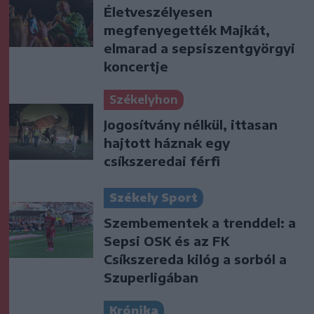
Életveszélyesen
megfenyegették Majkát,
elmarad a sepsiszentgyörgyi
koncertje
Székelyhon
Jogosítvány nélkül, ittasan
hajtott háznak egy
csíkszeredai férfi
Székely Sport
Szembementek a trenddel: a
Sepsi OSK és az FK
Csíkszereda kilóg a sorból a
Szuperligában
Krónika