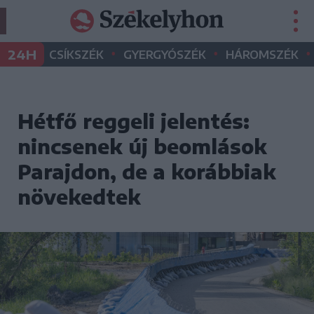
•
•
•
24H
CSÍKSZÉK
GYERGYÓSZÉK
HÁROMSZÉK
Hétfő reggeli jelentés:
nincsenek új beomlások
Parajdon, de a korábbiak
növekedtek