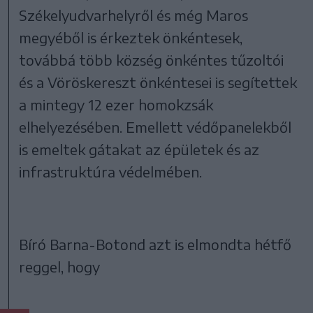
Székelyudvarhelyről és még Maros
megyéből is érkeztek önkéntesek,
továbbá több község önkéntes tűzoltói
és a Vöröskereszt önkéntesei is segítettek
a mintegy 12 ezer homokzsák
elhelyezésében. Emellett védőpanelekből
is emeltek gátakat az épületek és az
infrastruktúra védelmében.
Bíró Barna-Botond azt is elmondta hétfő
reggel, hogy