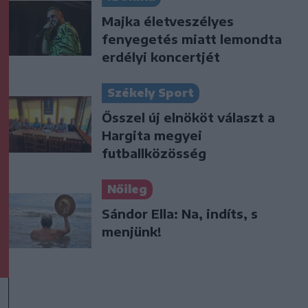
Majka életveszélyes
fenyegetés miatt lemondta
erdélyi koncertjét
Székely Sport
Ősszel új elnököt választ a
Hargita megyei
futballközösség
Nőileg
Sándor Ella: Na, indíts, s
menjünk!