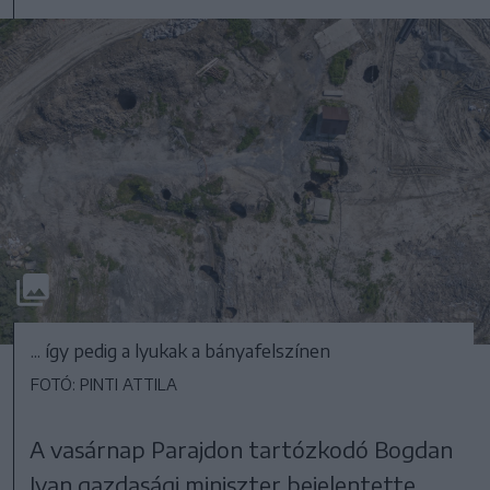
... így pedig a lyukak a bányafelszínen
FOTÓ: PINTI ATTILA
A vasárnap Parajdon tartózkodó Bogdan
Ivan gazdasági miniszter bejelentette,