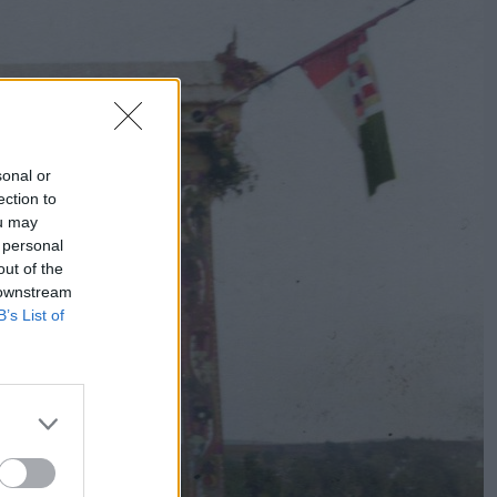
sonal or
ection to
ou may
 personal
out of the
 downstream
B’s List of