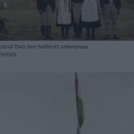
útnál 1940-ben felállított székelykapu
ÉNYÉBŐL