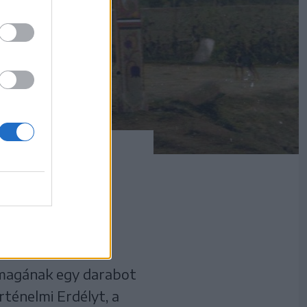
on-palota Cotelle-
yeként
kétharmadáról. A
 magának egy darabot
rténelmi Erdélyt, a