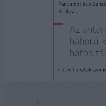
Partiumot és a Bánsá
Királyság.
Az antan
háború k
hátba tá
illetve hunytak szem