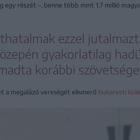
g egy részét –, benne több mint 1,7 millió magy
thatalmak ezzel jutalmazt
özepén gyakorlatilag hadü
madta korábbi szövetsége
et a megalázó vereségét elismerő
bukaresti kül