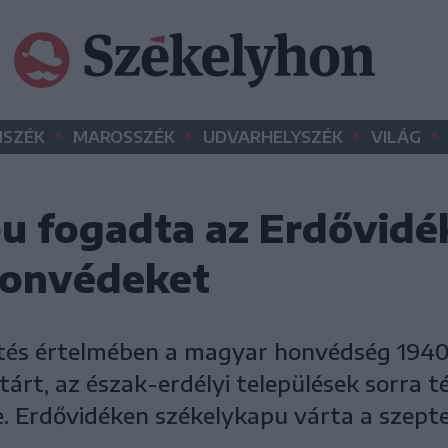
•
•
•
•
SZÉK
MAROSSZÉK
UDVARHELYSZÉK
VILÁG
u fogadta az Erdővidé
honvédeket
tés értelmében a magyar honvédség 1940
tárt, az észak-erdélyi települések sorra t
. Erdővidéken székelykapu várta a szept