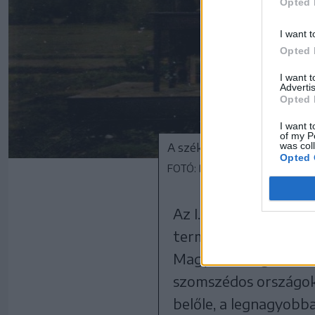
Opted 
I want t
Opted 
I want 
Advertis
Opted 
I want t
of my P
was col
A székelyszáldobosi kereszt
Opted 
FOTÓ: BENE LÁSZLÓ GYŰJTEM
Az I. világháborút lez
termében nagyhatalm
Magyarországnak le k
szomszédos országok 
belőle, a legnagyobba