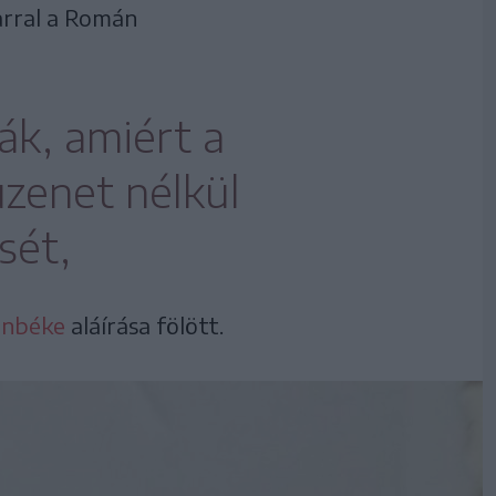
arral a Román
ák, amiért a
zenet nélkül
sét,
önbéke
aláírása fölött.