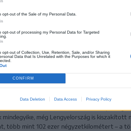
In
o opt-out of the Sale of my Personal Data.
In
to opt-out of processing my Personal Data for Targeted
ing.
In
o opt-out of Collection, Use, Retention, Sale, and/or Sharing
ersonal Data that Is Unrelated with the Purposes for which it
lected.
útnál 1940-ben felállított székelykapu
Out
ÉNYÉBŐL
CONFIRM
áró, 1920. június 4-én a versailles-i Nagy–Trian
i nyomásra aláírt békediktátum következmén
Data Deletion
Data Access
Privacy Policy
ellett mondani mind területe, mind népessége 
mindegyike, még Lengyelország is kiszakított
t, több mint 102 ezer négyzetkilométert – a tö