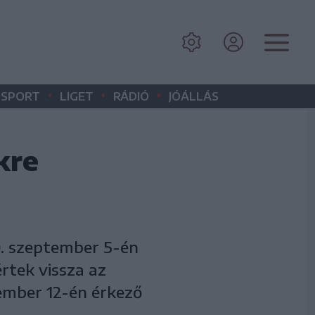
•
•
•
SPORT
LIGET
RÁDIÓ
JÓÁLLÁS
kre
. szeptember 5-én
értek vissza az
ember 12-én érkező