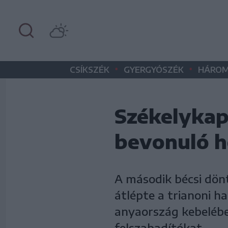
•
•
CSÍKSZÉK
GYERGYÓSZÉK
HÁROM
Székelykap
bevonuló 
A második bécsi dön
átlépte a trianoni ha
anyaország kebelébe
felszabadítókat.