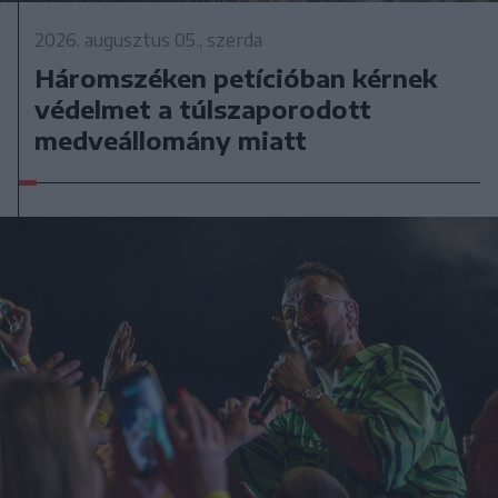
2026. augusztus 05., szerda
Háromszéken petícióban kérnek
védelmet a túlszaporodott
medveállomány miatt