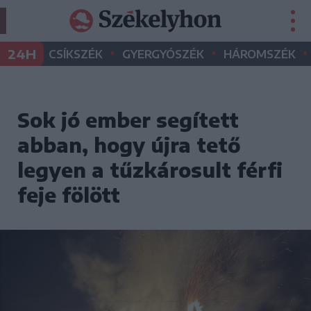
•
•
•
24H
CSÍKSZÉK
GYERGYÓSZÉK
HÁROMSZÉK
Sok jó ember segített
abban, hogy újra tető
legyen a tűzkárosult férfi
feje fölött