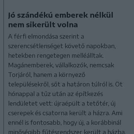
Jó szándékú emberek nélkül
nem sikerült volna
A férfi elmondása szerint a
szerencsétlenséget követő napokban,
hetekben rengetegen melléálltak.
Magánemberek, vállalkozók, nemcsak
Torjáról, hanem a környező
településekről, sőt a határon túlról is. Öt
hónappal a tűz után az építkezés
lendületet vett: újraépült a tetőtér, új
cserepek és csatorna került a házra. Ami
ennél is fontosabb, hogy új, a korábbinál
minőségibb fűtésrendszer került a házba.