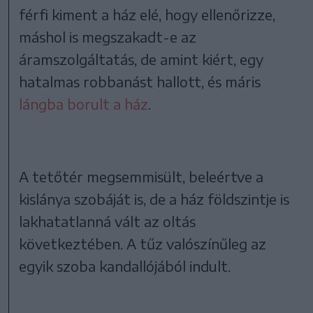
férfi kiment a ház elé, hogy ellenőrizze,
máshol is megszakadt-e az
áramszolgáltatás, de amint kiért, egy
hatalmas robbanást hallott, és máris
lángba borult a ház
.
A tetőtér megsemmisült, beleértve a
kislánya szobáját is, de a ház földszintje is
lakhatatlanná vált az oltás
következtében. A tűz valószínűleg az
egyik szoba kandallójából indult.