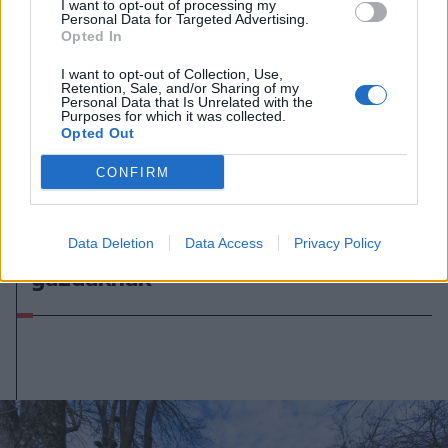
I want to opt-out of processing my
Personal Data for Targeted Advertising.
Opted In
I want to opt-out of Collection, Use,
Retention, Sale, and/or Sharing of my
Personal Data that Is Unrelated with the
Purposes for which it was collected.
Opted Out
CONFIRM
2026. augusztus 08., szombat
Háromszéken szép a határ, más
problémáik vannak most a
Data Deletion
Data Access
Privacy Policy
gazdáknak