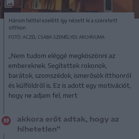
Három héttel ezelőtt így nézett ki a szeretett
otthon
FOTÓ: ACZÉL CSABA SZEMÉLYES ARCHÍVUMA
„Nem tudom eléggé megköszönni az
embereknek. Segítettek rokonok,
barátok, szomszédok, ismerősök itthonról
és külföldről is. Ez is adott egy motivációt,
hogy ne adjam fel, mert
akkora erőt adtak, hogy az
hihetetlen”