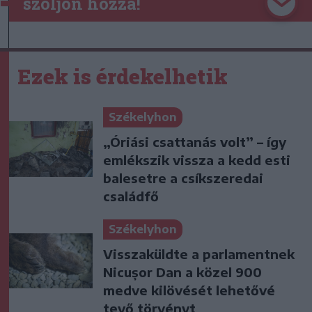
szóljon hozzá!
Ezek is érdekelhetik
Székelyhon
„Óriási csattanás volt” – így
emlékszik vissza a kedd esti
balesetre a csíkszeredai
családfő
Székelyhon
Visszaküldte a parlamentnek
Nicușor Dan a közel 900
medve kilövését lehetővé
tevő törvényt