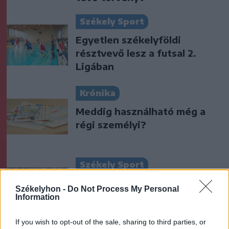
Székely Sport
Egyetlen székelyföldi
résztvevő lesz a futsal 2.
Ligában
Krónika
Meddig használható még a
régi személyi?
Székely Sport
Látványos meccs nyitotta a
Székelyhon -
Do Not Process My Personal
Szuperliga negyedik
Information
fordulóját (videóval)
If you wish to opt-out of the sale, sharing to third parties, or