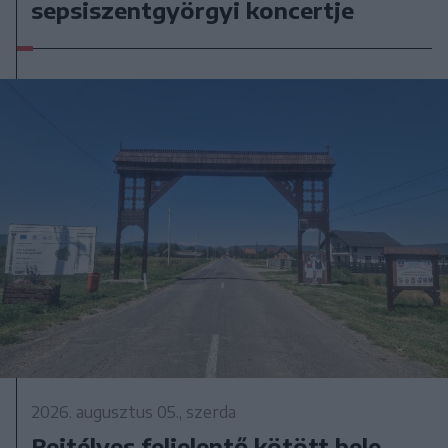
sepsiszentgyörgyi koncertje
2026. augusztus 05., szerda
Rejtélyes feljelentő kötött bele