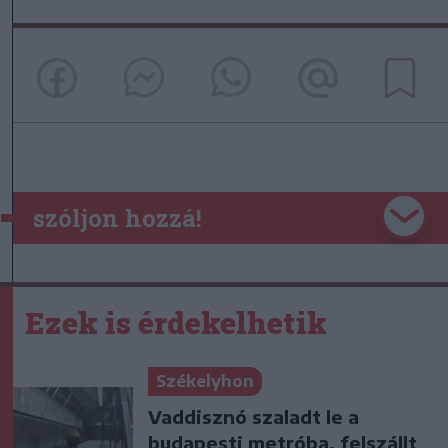
szóljon hozzá!
Ezek is érdekelhetik
Székelyhon
Vaddisznó szaladt le a
budapesti metróba, felszállt