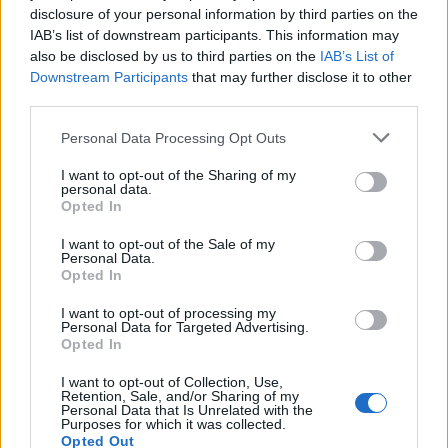
A rovat további cikkei
disclosure of your personal information by third parties on the
IAB’s list of downstream participants. This information may
also be disclosed by us to third parties on the
IAB’s List of
Downstream Participants
that may further disclose it to other
third parties.
Personal Data Processing Opt Outs
I want to opt-out of the Sharing of my
personal data.
Opted In
I want to opt-out of the Sale of my
Personal Data.
Opted In
I want to opt-out of processing my
Personal Data for Targeted Advertising.
Opted In
2026. augusztus 09., vasárnap
I want to opt-out of Collection, Use,
Retention, Sale, and/or Sharing of my
Jogi oltalmat kapott a 14. kiadására
Personal Data that Is Unrelated with the
Purposes for which it was collected.
készülő Csernátoni Burrogtató
Opted Out