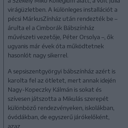
a Székely Mikó Kollégium alatt, a volt Júlia
virágüzletben. A különleges installációt a
pécsi MárkusZínház után rendezték be –
árulta el a Cimborák Bábszínház
művészeti vezetője, Péter Orsolya –, ők
ugyanis már évek óta működtetnek
hasonlót nagy sikerrel.
A sepsiszentgyörgyi bábszínház azért is
karolta fel az ötletet, mert annak idején
Nagy-Kopeczky Kálmán is sokat és
szívesen játszotta a Mikulás szerepét
különböző rendezvényeken, iskolákban,
óvódákban, de egyszerű járókelőként,
azaz