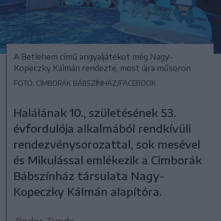
A Betlehem című angyaljátékot még Nagy-
Kopeczky Kálmán rendezte, most újra műsoron
FOTÓ: CIMBORÁK BÁBSZÍNHÁZ/FACEBOOK
Halálának 10., születésének 53.
évfordulója alkalmából rendkívüli
rendezvénysorozattal, sok mesével
és Mikulással emlékezik a Cimborák
Bábszínház társulata Nagy-
Kopeczky Kálmán alapítóra.
Bodor Tünde