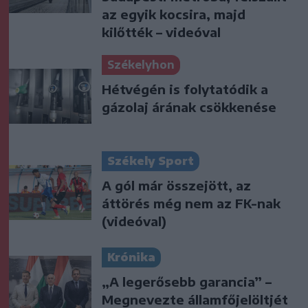
az egyik kocsira, majd
kilőtték – videóval
Székelyhon
Hétvégén is folytatódik a
gázolaj árának csökkenése
Székely Sport
A gól már összejött, az
áttörés még nem az FK-nak
(videóval)
Krónika
„A legerősebb garancia” –
Megnevezte államfőjelöltjét