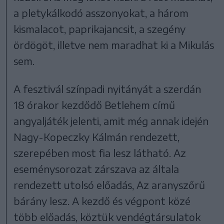
a pletykálkodó asszonyokat, a három
kismalacot, paprikajancsit, a szegény
ördögöt, illetve nem maradhat ki a Mikulás
sem.
A fesztivál színpadi nyitányát a szerdán
18 órakor kezdődő Betlehem című
angyaljáték jelenti, amit még annak idején
Nagy-Kopeczky Kálmán rendezett,
szerepében most fia lesz látható. Az
eseménysorozat zárszava az általa
rendezett utolsó előadás, Az aranyszőrű
bárány lesz. A kezdő és végpont közé
több előadás, köztük vendégtársulatok