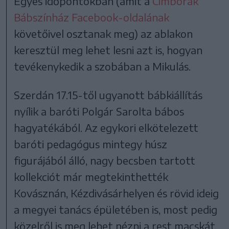
Egyes időpontokban (amit a
Cimborák
Bábszínház Facebook-oldalának
követőivel osztanak meg) az ablakon
keresztül meg lehet lesni azt is, hogyan
tevékenykedik a szobában a Mikulás.
Szerdán 17.15-től ugyanott bábkiállítás
nyílik a baróti Polgár Sarolta bábos
hagyatékából. Az egykori elkötelezett
baróti pedagógus mintegy húsz
figurájából álló, nagy becsben tartott
kollekciót már megtekinthették
Kovásznán, Kézdivásárhelyen és rövid ideig
a megyei tanács épületében is, most pedig
közelről is meg lehet nézni a rest macskát,