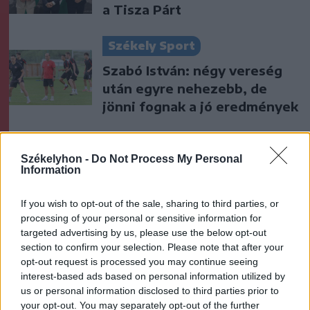
a Tisza Párt
Székely Sport
Szabó István: négy vereség
után egyre nehezebb, de
jönni fognak a jó eredmények
Nőileg
Székelyhon -
Do Not Process My Personal
B. Máthé Zsuzsa: Az élet
Information
„doktoriját” végeztem el az
epilepsziámmal
If you wish to opt-out of the sale, sharing to third parties, or
processing of your personal or sensitive information for
targeted advertising by us, please use the below opt-out
section to confirm your selection. Please note that after your
opt-out request is processed you may continue seeing
interest-based ads based on personal information utilized by
us or personal information disclosed to third parties prior to
your opt-out. You may separately opt-out of the further