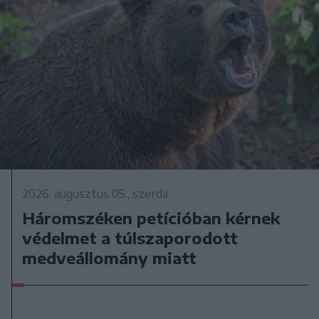
2026. augusztus 05., szerda
Háromszéken petícióban kérnek
védelmet a túlszaporodott
medveállomány miatt