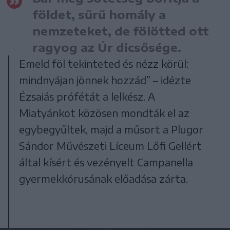
földet, sűrű homály a
nemzeteket, de fölötted ott
ragyog az Úr dicsősége.
Emeld föl tekinteted és nézz körül:
mindnyájan jönnek hozzád” – idézte
Ézsaiás prófétát a lelkész. A
Miatyánkot közösen mondták el az
egybegyűltek, majd a műsort a Plugor
Sándor Művészeti Líceum Lőfi Gellért
által kísért és vezényelt Campanella
gyermekkórusának előadása zárta.