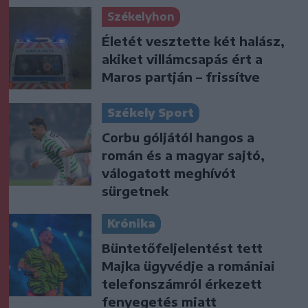
Székelyhon
Életét vesztette két halász,
akiket villámcsapás ért a
Maros partján – frissítve
Székely Sport
Corbu góljától hangos a
román és a magyar sajtó,
válogatott meghívót
sürgetnek
Krónika
Büntetőfeljelentést tett
Majka ügyvédje a romániai
telefonszámról érkezett
fenyegetés miatt