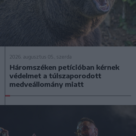
2026. augusztus 05., szerda
Háromszéken petícióban kérnek
védelmet a túlszaporodott
medveállomány miatt