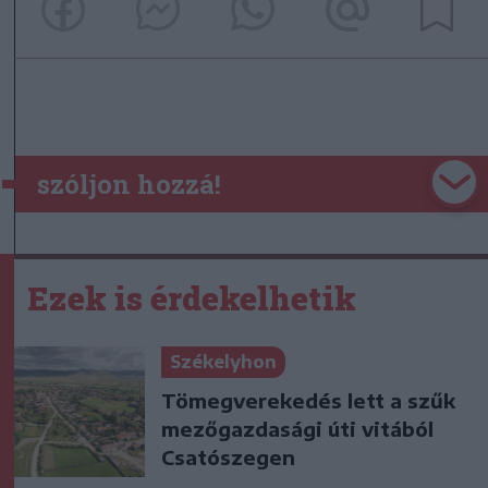
szóljon hozzá!
Ezek is érdekelhetik
Székelyhon
Tömegverekedés lett a szűk
mezőgazdasági úti vitából
Csatószegen