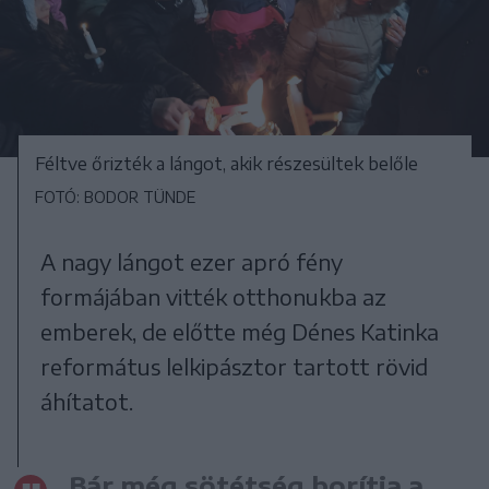
Féltve őrizték a lángot, akik részesültek belőle
FOTÓ: BODOR TÜNDE
A nagy lángot ezer apró fény
formájában vitték otthonukba az
emberek, de előtte még Dénes Katinka
református lelkipásztor tartott rövid
áhítatot.
Bár még sötétség borítja a