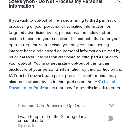
Székelyhon -
Do Not Process My Personal
Information
If you wish to opt-out of the sale, sharing to third parties, or
processing of your personal or sensitive information for
targeted advertising by us, please use the below opt-out
section to confirm your selection. Please note that after your
opt-out request is processed you may continue seeing
interest-based ads based on personal information utilized by
us or personal information disclosed to third parties prior to
your opt-out. You may separately opt-out of the further
disclosure of your personal information by third parties on the
IAB’s list of downstream participants. This information may
also be disclosed by us to third parties on the
IAB’s List of
Downstream Participants
that may further disclose it to other
third parties.
2026. augusztus 06., csütörtök
Personal Data Processing Opt Outs
Lakossági fórum az Állomás
I want to opt-out of the Sharing of my
negyedben: panaszok és igények a
personal data.
Opted In
tó körül