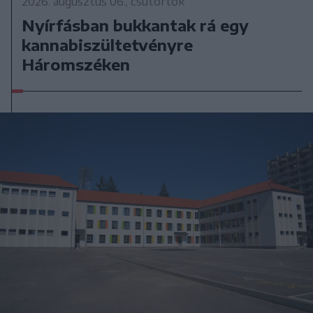
2026. augusztus 06., csütörtök
Nyírfásban bukkantak rá egy
kannabiszültetvényre
Háromszéken