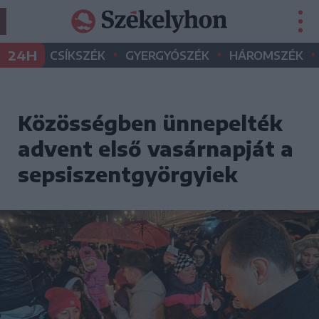
•
•
•
24H
CSÍKSZÉK
GYERGYÓSZÉK
HÁROMSZÉK
Közösségben ünnepelték
advent első vasárnapját a
sepsiszentgyörgyiek