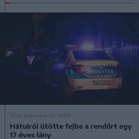
2026. augusztus 03., hétfő
Hátulról ütötte fejbe a rendőrt egy
17 éves lány