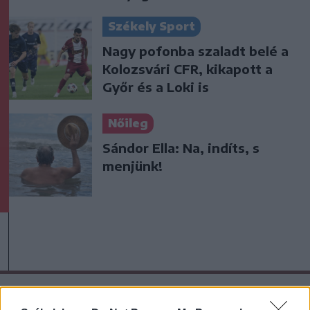
Székely Sport
Nagy pofonba szaladt belé a
Kolozsvári CFR, kikapott a
Győr és a Loki is
Nőileg
Sándor Ella: Na, indíts, s
menjünk!
A rovat további cikkei