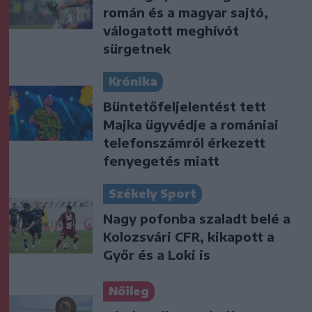
román és a magyar sajtó,
válogatott meghívót
sürgetnek
Krónika
Büntetőfeljelentést tett
Majka ügyvédje a romániai
telefonszámról érkezett
fenyegetés miatt
Székely Sport
Nagy pofonba szaladt belé a
Kolozsvári CFR, kikapott a
Győr és a Loki is
Nőileg