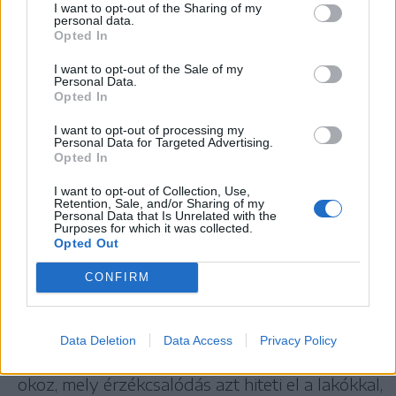
I want to opt-out of the Sharing of my
personal data.
„Korán reggel megindulánk Almásról, két öreg
Opted In
székelyt előre bocsátva, hogy a
I want to opt-out of the Sale of my
barlangfeljárását, ha netán elromlott volna,
Personal Data.
Opted In
megigazítsák. Velünk jöttek e barlangot
megszemlélni Lázár Kálmán és U. L. nejei, két
I want to opt-out of processing my
Personal Data for Targeted Advertising.
testvérhölgy, a székely nők azon mintaképei,
Opted In
kiket maga előtt lát a költő, ha nőket akar
I want to opt-out of Collection, Use,
rajzolni gyöngéd arccal, erős szívvel, mert
Retention, Sale, and/or Sharing of my
Personal Data that Is Unrelated with the
valóban erős szív kell ahhoz, hogy hölgyek e
Purposes for which it was collected.
Opted Out
barlangba jutásra elszánják magukat. Itt
CONFIRM
hallatszanak a csodálatos hangok, mintha a föld
feletti kutyák ugatása és kakas kukorékolása
hallatszanék ide alá, mit a föld alatt elzúgó
Data Deletion
Data Access
Privacy Policy
patak tombolása s a bak denevérek viaskodása
okoz, mely érzékcsalódás azt hiteti el a lakókkal,