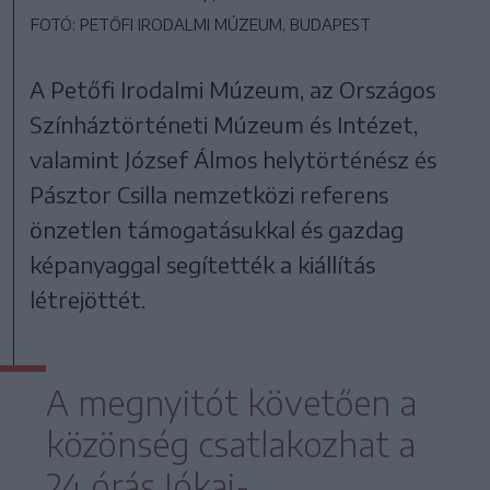
FOTÓ: PETŐFI IRODALMI MÚZEUM, BUDAPEST
A Petőfi Irodalmi Múzeum, az Országos
Színháztörténeti Múzeum és Intézet,
valamint József Álmos helytörténész és
Pásztor Csilla nemzetközi referens
önzetlen támogatásukkal és gazdag
képanyaggal segítették a kiállítás
létrejöttét.
A megnyitót követően a
közönség csatlakozhat a
24 órás Jókai-