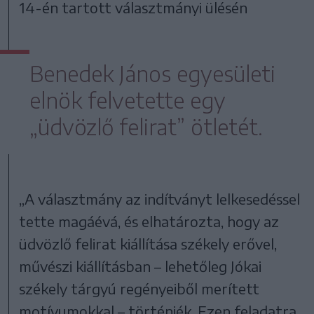
14-én tartott választmányi ülésén
Benedek János egyesületi
elnök felvetette egy
„üdvözlő felirat” ötletét.
„A választmány az indítványt lelkesedéssel
tette magáévá, és elhatározta, hogy az
üdvözlő felirat kiállítása székely erővel,
művészi kiállításban – lehetőleg Jókai
székely tárgyú regényeiből merített
motívumokkal – történjék. Ezen feladatra