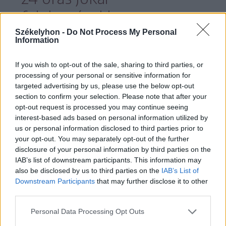
felolvasásokhoz,
Székelyhon -
Do Not Process My Personal
Information
If you wish to opt-out of the sale, sharing to third parties, or
amely a magyar kulturális tárca tavaly
processing of your personal or sensitive information for
nagy sikerrel megszervezett KIMesélő –
targeted advertising by us, please use the below opt-out
section to confirm your selection. Please note that after your
felolvasás a KIM-ben programjának
opt-out request is processed you may continue seeing
folytatása. A felolvasás alapját szabadon
interest-based ads based on personal information utilized by
us or personal information disclosed to third parties prior to
választott Jókai-szövegek képezik.
your opt-out. You may separately opt-out of the further
disclosure of your personal information by third parties on the
IAB’s list of downstream participants. This information may
also be disclosed by us to third parties on the
IAB’s List of
Jókai imádta Erdővidéket, és ennek nyomát
Downstream Participants
that may further disclose it to other
third parties.
írásaiban is felfedezzük. Így mesél a Vargyas-
szorosban tett látogatásáról:
Personal Data Processing Opt Outs