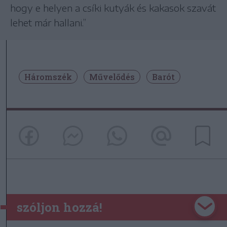
hogy e helyen a csíki kutyák és kakasok szavát
lehet már hallani.”
Háromszék
Művelődés
Barót
szóljon hozzá!