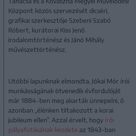
Tanácsa és a Kovászna Megyei Művelődési
Központ közös szervezését dicséri,
grafikai szerkesztője Szebeni Szabó
Róbert, kurátorai Kiss Jenő
irodalomtörténész és Jánó Mihály
művészettörténész.
Utóbbi lapunknak elmondta, Jókai Mór írói
munkásságának ötvenedik évfordulóját
már 1884-ben meg akarták ünnepelni, ő
azonban „élénken tiltakozott a korai
jubileum ellen”. Azzal érvelt, hogy
írói
pályafutásának kezdete
az 1843-ban