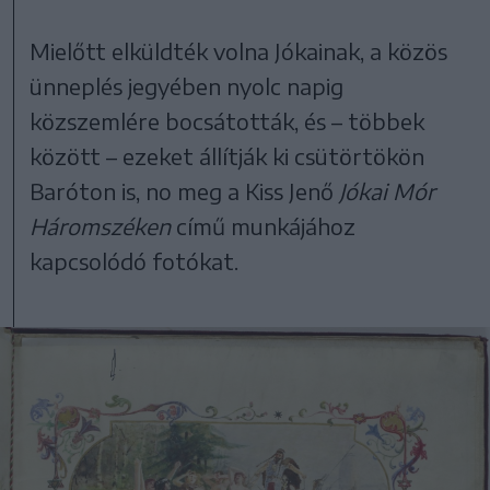
Mielőtt elküldték volna Jókainak, a közös
ünneplés jegyében nyolc napig
közszemlére bocsátották, és – többek
között – ezeket állítják ki csütörtökön
Baróton is, no meg a Kiss Jenő
Jókai Mór
Háromszéken
című munkájához
kapcsolódó fotókat.