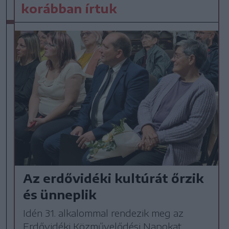
korábban írtuk
Az erdővidéki kultúrát őrzik
és ünneplik
Idén 31. alkalommal rendezik meg az
Erdővidéki Közművelődési Napokat,