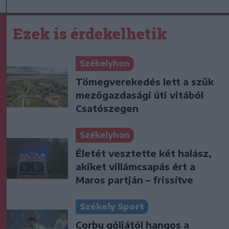
Ezek is érdekelhetik
Székelyhon
Tömegverekedés lett a szűk
mezőgazdasági úti vitából
Csatószegen
Székelyhon
Életét vesztette két halász,
akiket villámcsapás ért a
Maros partján – frissítve
Székely Sport
Corbu góljától hangos a