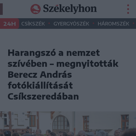
•
•
•
24H
CSÍKSZÉK
GYERGYÓSZÉK
HÁROMSZÉK
Harangszó a nemzet
szívében – megnyitották
Berecz András
fotókiállítását
Csíkszeredában