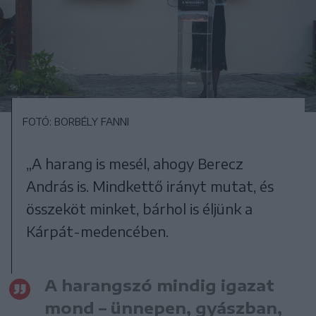
FOTÓ: BORBÉLY FANNI
„A harang is mesél, ahogy Berecz
András is. Mindkettő irányt mutat, és
összeköt minket, bárhol is éljünk a
Kárpát-medencében.
A harangszó mindig igazat
mond – ünnepen, gyászban,