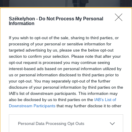
Székelyhon -
Do Not Process My Personal
Information
If you wish to opt-out of the sale, sharing to third parties, or
FOTÓ: BORBÉLY FANNI
processing of your personal or sensitive information for
targeted advertising by us, please use the below opt-out
section to confirm your selection. Please note that after your
Berecz András mesemondóként és
opt-out request is processed you may continue seeing
énekesként ismert, de ezen a napon
interest-based ads based on personal information utilized by
us or personal information disclosed to third parties prior to
egy másik oldaláról mutatkozott be:
your opt-out. You may separately opt-out of the further
mint a harangok emlékezetének őrzője.
disclosure of your personal information by third parties on the
IAB’s list of downstream participants. This information may
Megnyitóbeszéde
also be disclosed by us to third parties on the
IAB’s List of
Downstream Participants
that may further disclose it to other
third parties.
egyszerre volt vallomás,
Personal Data Processing Opt Outs