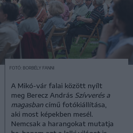
FOTÓ: BORBÉLY FANNI
A Mikó-vár falai között nyílt
meg Berecz András
Szívverés a
magasban
című fotókiállítása,
aki most képekben mesél.
Nemcsak a harangokat mutatja
be, hanem azt a lelki világot is,