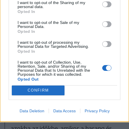
élménybeszámoló, néprajzi
I want to opt-out of the Sharing of my
personal data.
jegyzet és költői hitvallás.
Opted In
I want to opt-out of the Sale of my
Personal Data.
A kiállítás falain látható képek mögött
Opted In
ott zeng a toronycsend, a
I want to opt-out of processing my
templomdomb emelkedése, és egy fél
Personal Data for Targeted Advertising.
Opted In
élet harangnyelvekre hangolt figyelme.
I want to opt-out of Collection, Use,
Berecz András nem pusztán
Retention, Sale, and/or Sharing of my
Personal Data that Is Unrelated with the
hangszerként tekint a harangokra,
Purposes for which it was collected.
Opted Out
hanem apostolokként említi őket.
CONFIRM
A megnyitót a Codex Régizene
Együttes hangulatos játéka tette
Data Deletion
Data Access
Privacy Policy
teljessé, visszavezette a közönséget
azokba az időkbe, amikor a harang és