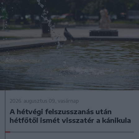
2026. augusztus 09., vasárnap
A hétvégi felszusszanás után
hétfőtől ismét visszatér a kánikula