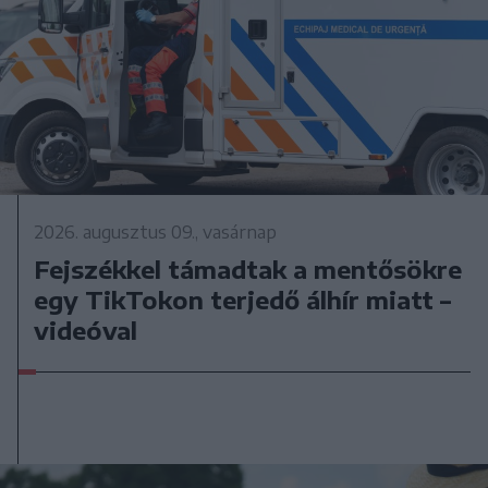
2026. augusztus 09., vasárnap
Fejszékkel támadtak a mentősökre
egy TikTokon terjedő álhír miatt –
videóval