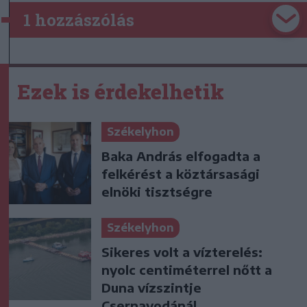
1 hozzászólás
Ezek is érdekelhetik
Székelyhon
Baka András elfogadta a
felkérést a köztársasági
elnöki tisztségre
Székelyhon
Sikeres volt a vízterelés:
nyolc centiméterrel nőtt a
Duna vízszintje
Csernavodánál