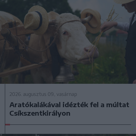
2026. augusztus 09., vasárnap
Aratókalákával idézték fel a múltat
Csíkszentkirályon