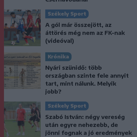
Székely Sport
A gól már összejött, az
áttörés még nem az FK-nak
(videóval)
Krónika
Nyári szünidő: több
országban szinte fele annyit
tart, mint nálunk. Melyik
jobb?
Székely Sport
Szabó István: négy vereség
után egyre nehezebb, de
jönni fognak a jó eredmények