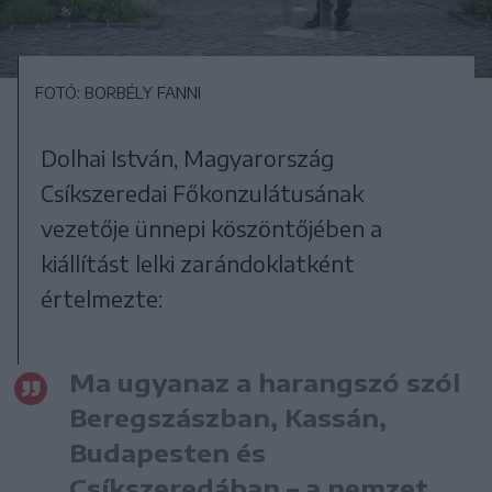
FOTÓ: BORBÉLY FANNI
Dolhai István, Magyarország
Csíkszeredai Főkonzulátusának
vezetője ünnepi köszöntőjében a
kiállítást lelki zarándoklatként
értelmezte:
Ma ugyanaz a harangszó szól
Beregszászban, Kassán,
Budapesten és
Csíkszeredában – a nemzet