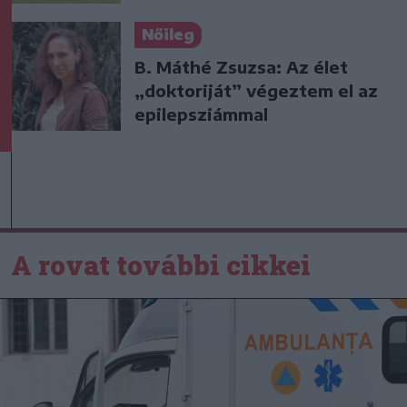
Nőileg
B. Máthé Zsuzsa: Az élet
„doktoriját” végeztem el az
epilepsziámmal
A rovat további cikkei