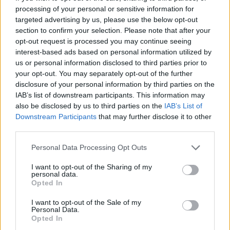
processing of your personal or sensitive information for
targeted advertising by us, please use the below opt-out
section to confirm your selection. Please note that after your
opt-out request is processed you may continue seeing
interest-based ads based on personal information utilized by
us or personal information disclosed to third parties prior to
your opt-out. You may separately opt-out of the further
disclosure of your personal information by third parties on the
IAB’s list of downstream participants. This information may
also be disclosed by us to third parties on the
IAB’s List of
Downstream Participants
that may further disclose it to other
third parties.
Personal Data Processing Opt Outs
I want to opt-out of the Sharing of my
personal data.
2026. augusztus 05., szerda
Opted In
Agresszió, tartozások és javítások
I want to opt-out of the Sale of my
a székelyudvarhelyi szociális
Personal Data.
Opted In
tömbházakban