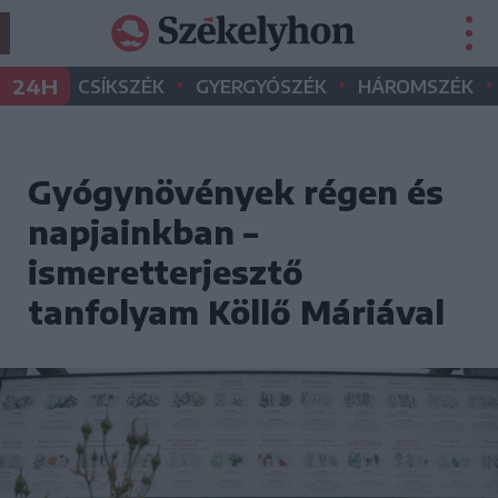
•
•
•
24H
CSÍKSZÉK
GYERGYÓSZÉK
HÁROMSZÉK
Gyógynövények régen és
napjainkban –
ismeretterjesztő
tanfolyam Köllő Máriával