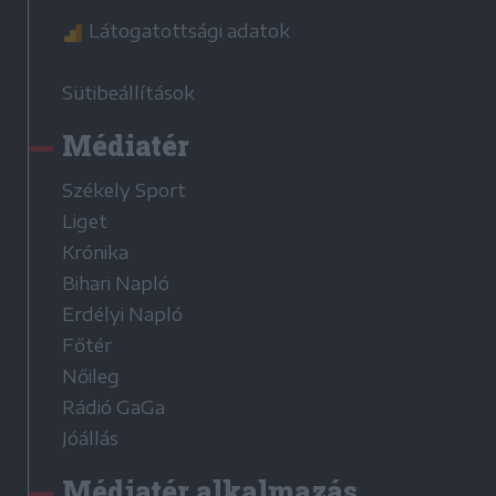
Látogatottsági adatok
Sütibeállítások
Médiatér
Székely Sport
Liget
Krónika
Bihari Napló
Erdélyi Napló
Főtér
Nőileg
Rádió GaGa
Jóállás
Médiatér alkalmazás