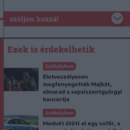
szóljon hozzá!
Ezek is érdekelhetik
Székelyhon
Életveszélyesen
megfenyegették Majkát,
elmarad a sepsiszentgyörgyi
koncertje
Székelyhon
Medvét ütött el egy sofőr, a