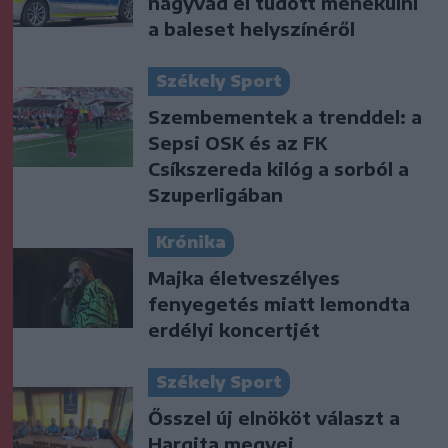
nagyvad el tudott menekülni
a baleset helyszínéről
Székely Sport
Szembementek a trenddel: a
Sepsi OSK és az FK
Csíkszereda kilóg a sorból a
Szuperligában
Krónika
Majka életveszélyes
fenyegetés miatt lemondta
erdélyi koncertjét
Székely Sport
Ősszel új elnököt választ a
Hargita megyei