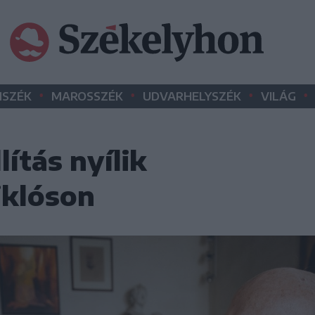
•
•
•
•
SZÉK
MAROSSZÉK
UDVARHELYSZÉK
VILÁG
ítás nyílik
klóson