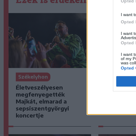
Opted 
I want t
Opted 
I want 
Advertis
Opted 
I want t
of my P
was col
Opted 
Székelyhon
Székelyho
Életveszélyesen
Medvét ütö
megfenyegették
sofőr, a n
Majkát, elmarad a
tudott me
sepsiszentgyörgyi
baleset he
koncertje