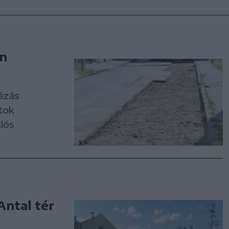
án
ázás
tok
lós
Antal tér