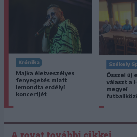
Krónika
Székely S
Majka életveszélyes
Ősszel új 
fenyegetés miatt
választ a 
lemondta erdélyi
megyei
koncertjét
futballkö
A rovat további cikkei