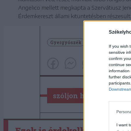
Angelico mellett megkapta a Szervátiusz Je
Érdemkereszt állami kitüntetésben részesült
Székelyh
Gyergyószék
Gyergyószentmi
If you wish 
sensitive in
confirm you
continue se
information 
further disc
participants
Downstream 
szóljon hozzá!
Persona
I want t
Ezek is érdekelhetik