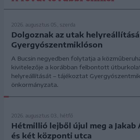
2026. augusztus 05., szerda
Dolgoznak az utak helyreállítás
Gyergyószentmiklóson
A Bucsin negyedben folytatja a közműberuh
kivitelezője a korábban felbontott útburkola
helyreállítását – tájékoztat Gyergyószentmik
önkormányzata.
2026. augusztus 03., hétfő
Hétmillió lejből újul meg a Jakab 
és két központi utca