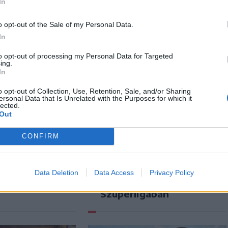
In
o opt-out of the Sale of my Personal Data.
In
to opt-out of processing my Personal Data for Targeted
ing.
In
o opt-out of Collection, Use, Retention, Sale, and/or Sharing
ersonal Data that Is Unrelated with the Purposes for which it
lected.
Out
n
Székely Sport
CONFIRM
tt el egy
Szembementek a
agyvad el
trenddel: a Sepsi OSK
nekülni a
és az FK Csíkszereda
Data Deletion
Data Access
Privacy Policy
lyszínéről
kilóg a sorból a
Szuperligában