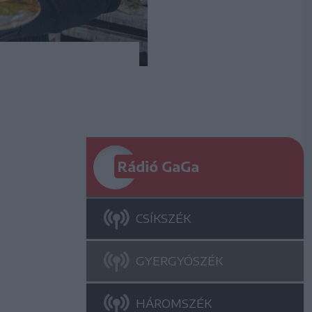
Rádió GaGa
CSÍKSZÉK
GYERGYÓSZÉK
HÁROMSZÉK