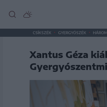
•
•
CSÍKSZÉK
GYERGYÓSZÉK
HÁROM
Xantus Géza kiáll
Gyergyószentmi