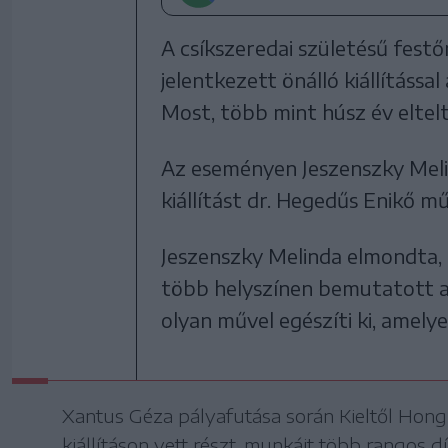
A csíkszeredai születésű fe
jelentkezett önálló kiállítássa
Most, több mint húsz év eltelté
Az eseményen Jeszenszky Melin
kiállítást dr. Hegedűs Enikő m
Jeszenszky Melinda elmondta, 
több helyszínen bemutatott a
olyan művel egészíti ki, amely
Xantus Géza pályafutása során Kieltől Hon
kiállításon vett részt, munkáit több rangos dí