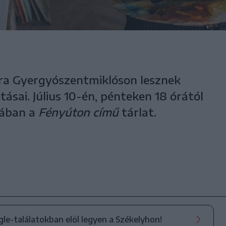
jra Gyergyószentmiklóson lesznek
ásai. Július 10-én, pénteken 18 órától
iában a
Fényúton című
tárlat.
ogle-találatokban elöl legyen a Székelyhon!