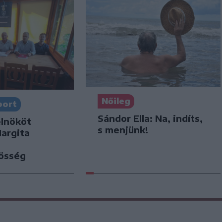
Nőileg
port
Sándor Ella: Na, indíts,
elnököt
s menjünk!
Hargita
zösség