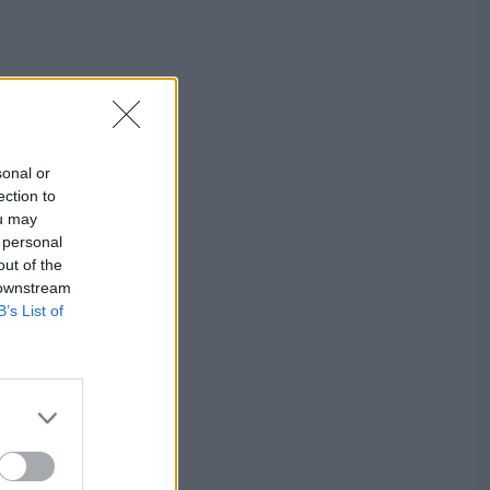
sonal or
ection to
ou may
 personal
out of the
 downstream
B’s List of