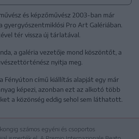
stőművész és képzőművész 2003-ban már
l a gyergyószentmiklósi Pro Art Galériában.
vel tér vissza új tárlatával.
da, a galéria vezetője mond köszöntőt, a
űvészettörténész nyitja meg.
a Fényúton című kiállítás alapját egy már
nyag képezi, azonban ezt az alkotó több
eket a közönség eddig sehol sem láthatott.
gkongig számos egyéni és csoportos
jjal ismerték el. A Premio Internazionale Beato