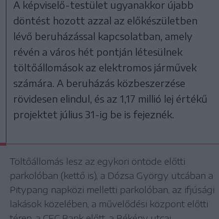
A képviselő-testület ugyanakkor újabb
döntést hozott azzal az előkészületben
lévő beruházással kapcsolatban, amely
révén a város hét pontján létesülnek
töltőállomások az elektromos járművek
számára. A beruházás közbeszerzése
rövidesen elindul, és az 1,17 millió lej értékű
projektet július 31-ig be is fejeznék.
Töltőállomás lesz az egykori öntöde előtti
parkolóban (kettő is), a Dózsa György utcában a
Pitypang napközi melletti parkolóban, az ifjúsági
lakások közelében, a művelődési központ előtti
téren, a CEC Bank előtt, a Békény utcai