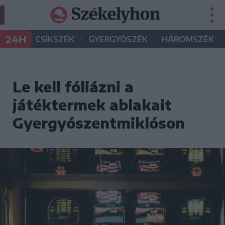
•
•
•
24H
CSÍKSZÉK
GYERGYÓSZÉK
HÁROMSZÉK
Le kell fóliázni a
játéktermek ablakait
Gyergyószentmiklóson