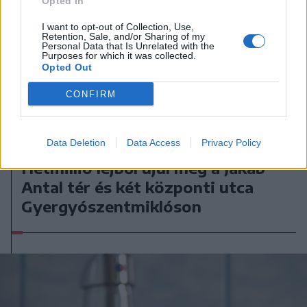
Opted In
I want to opt-out of Collection, Use,
Retention, Sale, and/or Sharing of my
Personal Data that Is Unrelated with the
Purposes for which it was collected.
Opted Out
CONFIRM
Data Deletion
Data Access
Privacy Policy
2026. augusztus 03., hétfő
Hétmillió lejből újul meg a Jakab
Antal tér és két központi utca
Gyergyószentmiklóson