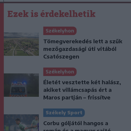
Ezek is érdekelhetik
Székelyhon
Tömegverekedés lett a szűk
mezőgazdasági úti vitából
Csatószegen
Székelyhon
Életét vesztette két halász,
akiket villámcsapás ért a
Maros partján – frissítve
Székely Sport
Corbu góljától hangos a
román és a magyar sajtó,