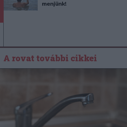
menjünk!
A rovat további cikkei