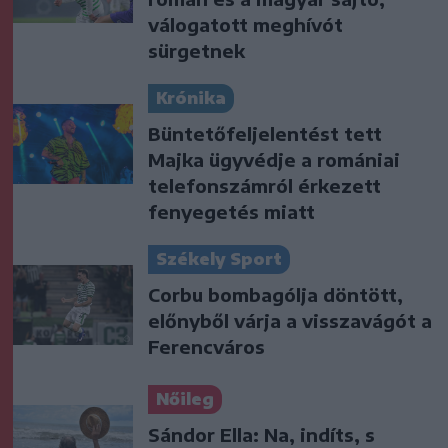
válogatott meghívót
sürgetnek
Krónika
Büntetőfeljelentést tett
Majka ügyvédje a romániai
telefonszámról érkezett
fenyegetés miatt
Székely Sport
Corbu bombagólja döntött,
előnyből várja a visszavágót a
Ferencváros
Nőileg
Sándor Ella: Na, indíts, s