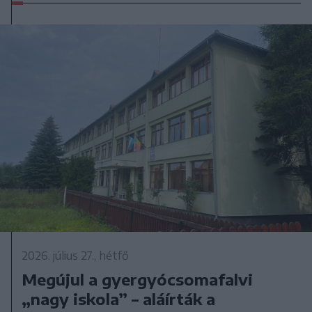
2026. július 27., hétfő
Megújul a gyergyócsomafalvi
„nagy iskola” – aláírták a