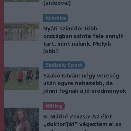
(videóval)
Krónika
Nyári szünidő: több
országban szinte fele annyit
tart, mint nálunk. Melyik
jobb?
Székely Sport
Szabó István: négy vereség
után egyre nehezebb, de
jönni fognak a jó eredmények
Nőileg
B. Máthé Zsuzsa: Az élet
„doktoriját” végeztem el az