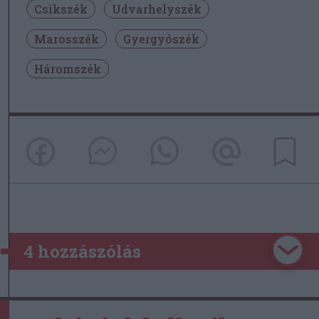
Csíkszék
Udvarhelyszék
Marosszék
Gyergyószék
Háromszék
4 hozzászólás