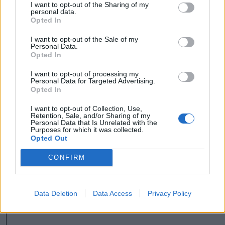
biztosíthatnak adókedvezményt,
I want to opt-out of the Sharing of my
personal data.
Opted In
akárcsak a ténylegesen mezőgazdasági
I want to opt-out of the Sale of my
Personal Data.
célokra használt járművekre,
Opted In
I want to opt-out of processing my
vagy például bizonyos, ingyenes
Personal Data for Targeted Advertising.
Opted In
szociális szolgáltatásokat biztosító
I want to opt-out of Collection, Use,
szervezetek járműveire.
Retention, Sale, and/or Sharing of my
Personal Data that Is Unrelated with the
Purposes for which it was collected.
Az új törvény ugyanakkor nem mentesíti a
Opted Out
gépjárműadó alól a sürgősségi járműveket,
CONFIRM
oktatási és sportintézmények,
méhészetek és kisebbségi intézmények
Data Deletion
Data Access
Privacy Policy
járműveit sem.