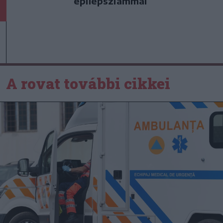
epilepsziámmal
A rovat további cikkei