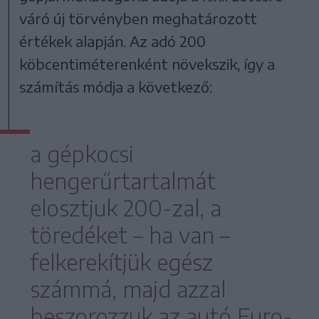
váró új törvényben meghatározott
értékek alapján. Az adó 200
köbcentiméterenként növekszik, így a
számítás módja a következő:
a gépkocsi
hengerűrtartalmát
elosztjuk 200-zal, a
töredéket – ha van –
felkerekítjük egész
számmá, majd azzal
beszorozzuk az autó Euro-