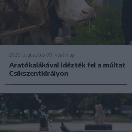
2026. augusztus 09., vasárnap
Aratókalákával idézték fel a múltat
Csíkszentkirályon