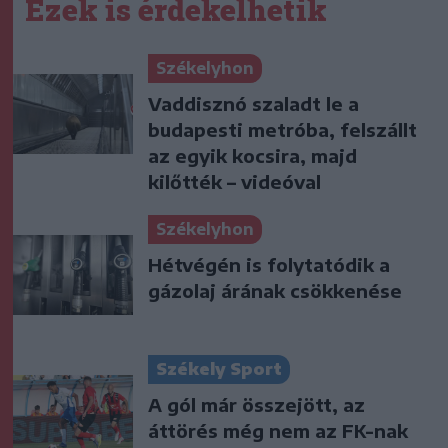
Ezek is érdekelhetik
Székelyhon
Vaddisznó szaladt le a
budapesti metróba, felszállt
az egyik kocsira, majd
kilőtték – videóval
Székelyhon
Hétvégén is folytatódik a
gázolaj árának csökkenése
Székely Sport
A gól már összejött, az
áttörés még nem az FK-nak