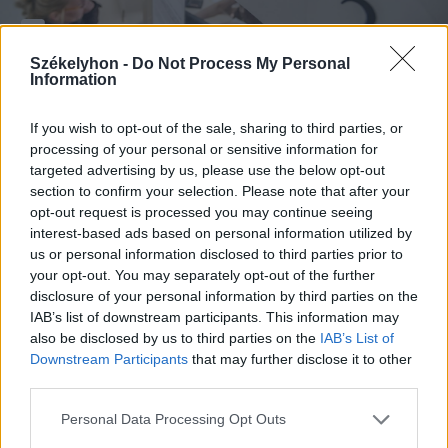
Székelyhon -
Do Not Process My Personal
Information
FOTÓ: VERES NÁNDOR
If you wish to opt-out of the sale, sharing to third parties, or
processing of your personal or sensitive information for
Kik nem kapnak adómentességet?
targeted advertising by us, please use the below opt-out
section to confirm your selection. Please note that after your
Nem kapnak viszont mentességet az
opt-out request is processed you may continue seeing
interest-based ads based on personal information utilized by
adófizetési kötelezettség alól az 1. fokú
us or personal information disclosed to third parties prior to
rokkantsággal élők, ami már most vitákat
your opt-out. You may separately opt-out of the further
disclosure of your personal information by third parties on the
szül, és több szervezet is aggályokat
IAB’s list of downstream participants. This information may
fogalmazott meg ezzel kapcsolatban.
also be disclosed by us to third parties on the
IAB’s List of
Downstream Participants
that may further disclose it to other
third parties.
Az 1. fokú rokkantsággal élők számára
Personal Data Processing Opt Outs
csak az önkormányzatok