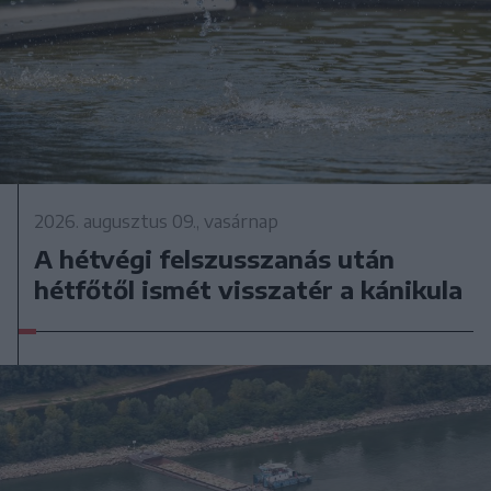
2026. augusztus 09., vasárnap
A hétvégi felszusszanás után
hétfőtől ismét visszatér a kánikula