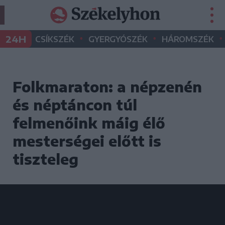
•
•
•
24H
CSÍKSZÉK
GYERGYÓSZÉK
HÁROMSZÉK
Folkmaraton: a népzenén
és néptáncon túl
felmenőink máig élő
mesterségei előtt is
tiszteleg