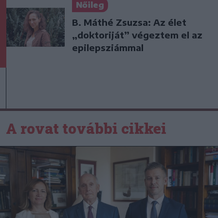
Nőileg
B. Máthé Zsuzsa: Az élet
„doktoriját” végeztem el az
epilepsziámmal
A rovat további cikkei