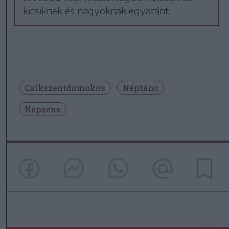
kicsiknek és nagyoknak egyaránt.
Csíkszentdomokos
Néptánc
Népzene