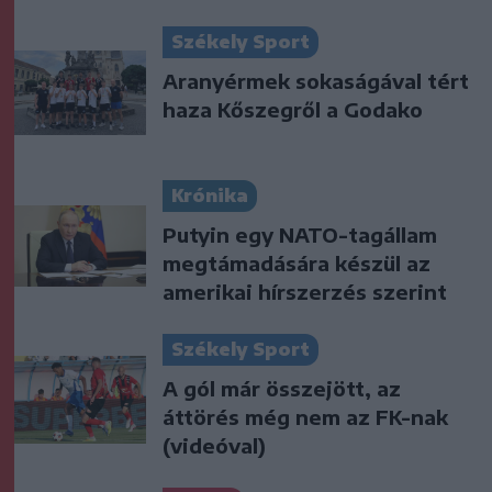
Székely Sport
Aranyérmek sokaságával tért
haza Kőszegről a Godako
Krónika
Putyin egy NATO-tagállam
megtámadására készül az
amerikai hírszerzés szerint
Székely Sport
A gól már összejött, az
áttörés még nem az FK-nak
(videóval)