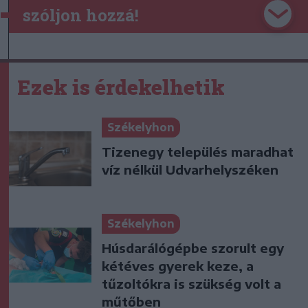
szóljon hozzá!
Ezek is érdekelhetik
Székelyhon
Tizenegy település maradhat
víz nélkül Udvarhelyszéken
Székelyhon
Húsdarálógépbe szorult egy
kétéves gyerek keze, a
tűzoltókra is szükség volt a
műtőben