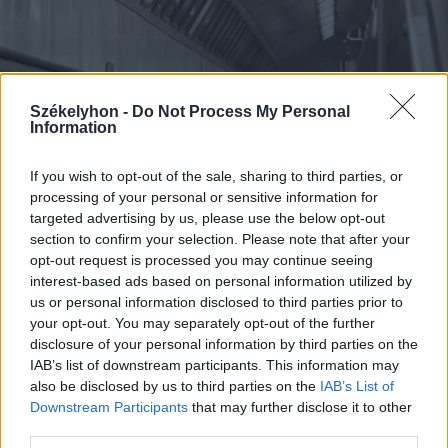
Székelyhon -
Do Not Process My Personal
Information
If you wish to opt-out of the sale, sharing to third parties, or
processing of your personal or sensitive information for
targeted advertising by us, please use the below opt-out
section to confirm your selection. Please note that after your
opt-out request is processed you may continue seeing
interest-based ads based on personal information utilized by
2026. augusztus 08., szombat
us or personal information disclosed to third parties prior to
your opt-out. You may separately opt-out of the further
Vaddisznó szaladt le a budapesti
disclosure of your personal information by third parties on the
metróba, felszállt az egyik kocsira,
IAB’s list of downstream participants. This information may
majd kilőtték – videóval
also be disclosed by us to third parties on the
IAB’s List of
Downstream Participants
that may further disclose it to other
third parties.