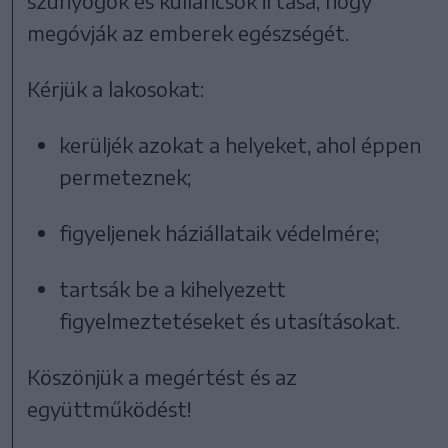
szúnyogok és kullancsok irtása, hogy
megóvják az emberek egészségét.
Kérjük a lakosokat:
kerüljék azokat a helyeket, ahol éppen
permeteznek;
figyeljenek háziállataik védelmére;
tartsák be a kihelyezett
figyelmeztetéseket és utasításokat.
Köszönjük a megértést és az
együttműködést!