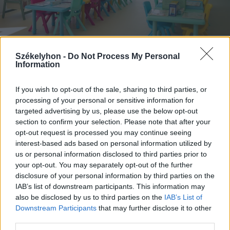
Székelyhon -
Do Not Process My Personal
Information
2026. augusztus 06., csütörtök
If you wish to opt-out of the sale, sharing to third parties, or
Gondoskodik az ügyvivő kormány,
processing of your personal or sensitive information for
hogy lehessen személyzetet
targeted advertising by us, please use the below opt-out
alkalmazni az újonnan nyíló
section to confirm your selection. Please note that after your
opt-out request is processed you may continue seeing
bölcsődékbe
interest-based ads based on personal information utilized by
us or personal information disclosed to third parties prior to
your opt-out. You may separately opt-out of the further
disclosure of your personal information by third parties on the
IAB’s list of downstream participants. This information may
also be disclosed by us to third parties on the
IAB’s List of
Downstream Participants
that may further disclose it to other
third parties.