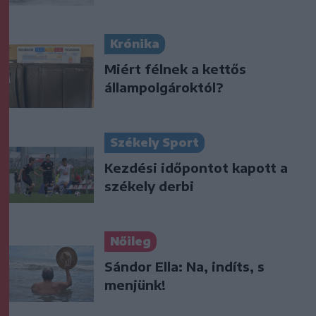
Krónika
Miért félnek a kettős
állampolgároktól?
Székely Sport
Kezdési időpontot kapott a
székely derbi
Nőileg
Sándor Ella: Na, indíts, s
menjünk!