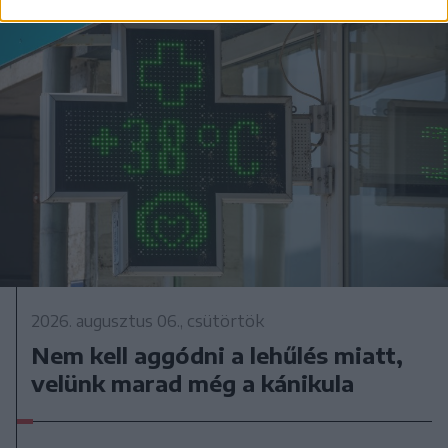
2026. augusztus 06., csütörtök
Nem kell aggódni a lehűlés miatt,
velünk marad még a kánikula