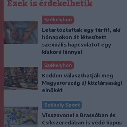
Ezek is érdekelhetik
Székelyhon
Letartóztattak egy férfit, aki
hónapokon át létesített
szexuális kapcsolatot egy
kiskorú lánnyal
Székelyhon
Kedden választhatják meg
Magyarország új köztársasági
elnökét
Székely Sport
Visszavonul a Brassóban és
Csíkszeredában is védő kapus