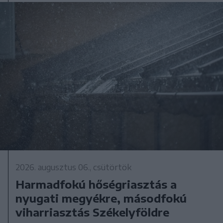
2026. augusztus 06., csütörtök
Harmadfokú hőségriasztás a
nyugati megyékre, másodfokú
viharriasztás Székelyföldre