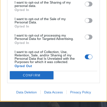
I want to opt-out of the Sharing of my
personal data.
Opted In
I want to opt-out of the Sale of my
Personal Data.
2026. augusztus 08., szombat
Opted In
Románia irányából érkező ukrán
I want to opt-out of processing my
Personal Data for Targeted Advertising.
csalidrón robbant fel Bulgáriában –
Opted In
frissítve
I want to opt-out of Collection, Use,
Retention, Sale, and/or Sharing of my
Personal Data that Is Unrelated with the
Purposes for which it was collected.
Opted Out
CONFIRM
Data Deletion
Data Access
Privacy Policy