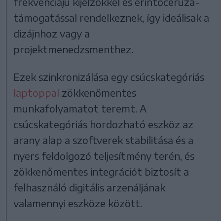
frekvenciájú kijelzőkkel és érintőceruza-
támogatással rendelkeznek, így ideálisak a
dizájnhoz vagy a
projektmenedzsmenthez.
Ezek szinkronizálása egy csúcskategóriás
laptoppal
zökkenőmentes
munkafolyamatot teremt. A
csúcskategóriás hordozható eszköz az
arany alap a szoftverek stabilitása és a
nyers feldolgozó teljesítmény terén, és
zökkenőmentes integrációt biztosít a
felhasználó digitális arzenáljának
valamennyi eszköze között.