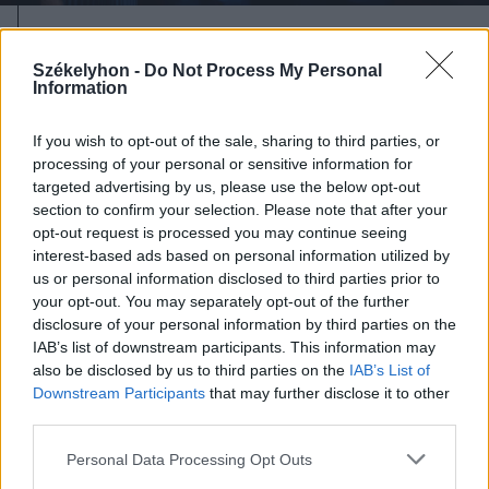
2026. augusztus 08., szombat
Székelyhon -
Do Not Process My Personal
Baka András elfogadta a felkérést a
Information
köztársasági elnöki tisztségre
If you wish to opt-out of the sale, sharing to third parties, or
processing of your personal or sensitive information for
targeted advertising by us, please use the below opt-out
section to confirm your selection. Please note that after your
opt-out request is processed you may continue seeing
interest-based ads based on personal information utilized by
us or personal information disclosed to third parties prior to
your opt-out. You may separately opt-out of the further
disclosure of your personal information by third parties on the
IAB’s list of downstream participants. This information may
also be disclosed by us to third parties on the
IAB’s List of
Downstream Participants
that may further disclose it to other
third parties.
Personal Data Processing Opt Outs