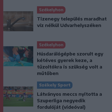
Székelyhon
Tizenegy település maradhat
víz nélkül Udvarhelyszéken
Székelyhon
Húsdarálógépbe szorult egy
kétéves gyerek keze, a
tűzoltókra is szükség volt a
műtőben
Székely Sport
Látványos meccs nyitotta a
Szuperliga negyedik
fordulóját (videóval)