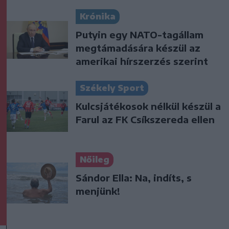
Krónika
Putyin egy NATO-tagállam
megtámadására készül az
amerikai hírszerzés szerint
Székely Sport
Kulcsjátékosok nélkül készül a
Farul az FK Csíkszereda ellen
Nőileg
Sándor Ella: Na, indíts, s
menjünk!