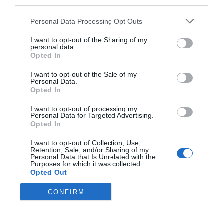
third parties.
Personal Data Processing Opt Outs
2026. augusztus 09., vasárnap
Fejszékkel támadtak a mentősökre
I want to opt-out of the Sharing of my
personal data.
egy TikTokon terjedő álhír miatt –
Opted In
videóval
I want to opt-out of the Sale of my
Personal Data.
Opted In
I want to opt-out of processing my
Personal Data for Targeted Advertising.
Opted In
I want to opt-out of Collection, Use,
Retention, Sale, and/or Sharing of my
Personal Data that Is Unrelated with the
Purposes for which it was collected.
Opted Out
CONFIRM