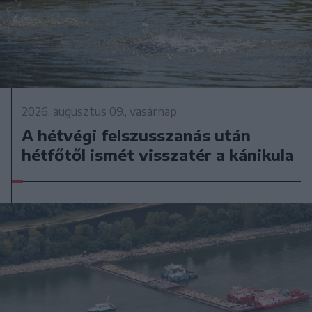
2026. augusztus 09., vasárnap
A hétvégi felszusszanás után
hétfőtől ismét visszatér a kánikula