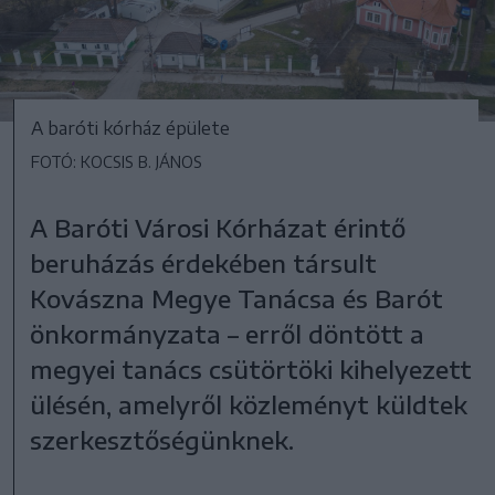
A baróti kórház épülete
FOTÓ: KOCSIS B. JÁNOS
A Baróti Városi Kórházat érintő
beruházás érdekében társult
Kovászna Megye Tanácsa és Barót
önkormányzata – erről döntött a
megyei tanács csütörtöki kihelyezett
ülésén, amelyről közleményt küldtek
szerkesztőségünknek.