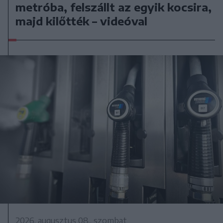
metróba, felszállt az egyik kocsira,
majd kilőtték – videóval
2026. augusztus 08., szombat