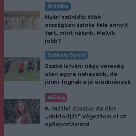
Krónika
Nyári szünidő: több
országban szinte fele annyit
tart, mint nálunk. Melyik
jobb?
Székely Sport
Szabó István: négy vereség
után egyre nehezebb, de
jönni fognak a jó eredmények
Nőileg
B. Máthé Zsuzsa: Az élet
„doktoriját” végeztem el az
epilepsziámmal