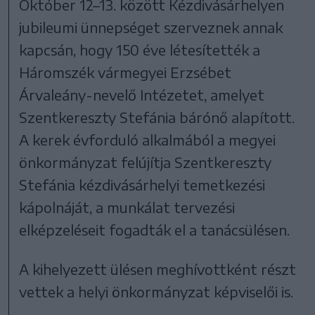
Október 12–13. között Kézdivásárhelyen
jubileumi ünnepséget szerveznek annak
kapcsán, hogy 150 éve létesítették a
Háromszék vármegyei Erzsébet
Árvaleány-nevelő Intézetet, amelyet
Szentkereszty Stefánia bárónő alapított.
A kerek évforduló alkalmából a megyei
önkormányzat felújítja Szentkereszty
Stefánia kézdivásárhelyi temetkezési
kápolnáját, a munkálat tervezési
elképzeléseit fogadták el a tanácsülésen.
A kihelyezett ülésen meghívottként részt
vettek a helyi önkormányzat képviselői is.