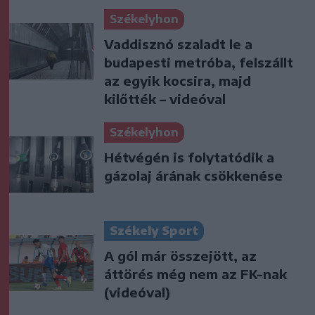
Székelyhon
Vaddisznó szaladt le a
budapesti metróba, felszállt
az egyik kocsira, majd
kilőtték – videóval
Székelyhon
Hétvégén is folytatódik a
gázolaj árának csökkenése
Székely Sport
A gól már összejött, az
áttörés még nem az FK-nak
(videóval)