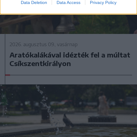
Data Deletion
Data Access
Privacy Policy
2026. augusztus 09., vasárnap
Aratókalákával idézték fel a múltat
Csíkszentkirályon