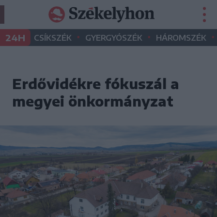
•
•
•
24H
CSÍKSZÉK
GYERGYÓSZÉK
HÁROMSZÉK
Erdővidékre fókuszál a
megyei önkormányzat