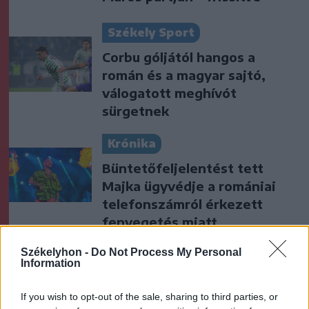
Székely Sport
Corbu góljától hangos a
román és a magyar sajtó,
válogatott meghívót
sürgetnek
Krónika
Büntetőfeljelentést tett
Majka ügyvédje a romániai
telefonszámról érkezett
fenyegetés miatt
Székelyhon -
Do Not Process My Personal
Székely Sport
Information
Egy újonc jelentkezett, több
átsorolás a Csík körzeti
If you wish to opt-out of the sale, sharing to third parties, or