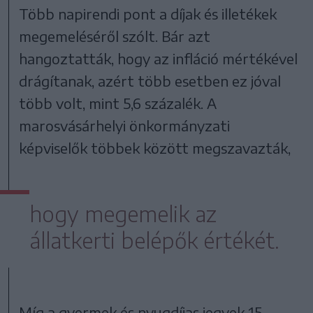
Több napirendi pont a díjak és illetékek
megemeléséről szólt. Bár azt
hangoztatták, hogy az infláció mértékével
drágítanak, azért több esetben ez jóval
több volt, mint 5,6 százalék. A
marosvásárhelyi önkormányzati
képviselők többek között megszavazták,
hogy megemelik az
állatkerti belépők értékét.
Míg a gyermek és nyugdíjas jegyek 15