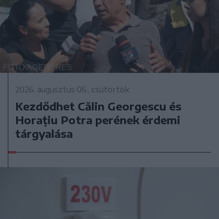
2026. augusztus 06., csütörtök
Kezdődhet Călin Georgescu és
Horațiu Potra perének érdemi
tárgyalása