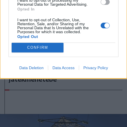
I want to opt-out of processing my
Personal Data for Targeted Advertising.
Opted In
I want to opt-out of Collection, Use,
Retention, Sale, and/or Sharing of my
Personal Data that Is Unrelated with the
Purposes for which it was collected.
Opted Out
CONFIRM
2026. augusztus 06., csütörtök
Netflixen kaphatunk először
Data Deletion
Data Access
Privacy Policy
betekintést a Grand Theft Auto VI
játékmenetébe