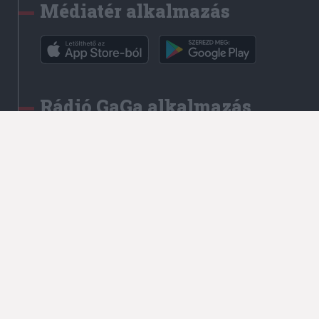
Médiatér alkalmazás
Rádió GaGa alkalmazás
Kapcsolat
Írjon nekünk