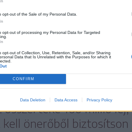
In
o opt-out of the Sale of my Personal Data.
In
to opt-out of processing my Personal Data for Targeted
ing.
In
o opt-out of Collection, Use, Retention, Sale, and/or Sharing
ersonal Data that Is Unrelated with the Purposes for which it
lected.
Out
egy éve kezdődött el a Székelyudvarhely és Szé
újítása, amelynek megvalósításáért Hargita Meg
CONFIRM
programban.
Data Deletion
Data Access
Privacy Policy
 összértéke 160 millió lej
jt kell önerőből biztosítson