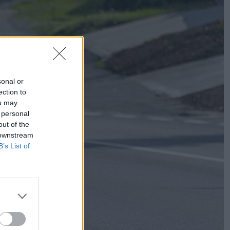
sonal or
ection to
ou may
 personal
out of the
 downstream
B’s List of