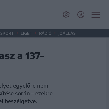
•
•
•
SPORT
LIGET
RÁDIÓ
JÓÁLLÁS
asz a 137-
elyet egyelőre nem
ítése során – ezekre
 beszélgetve.