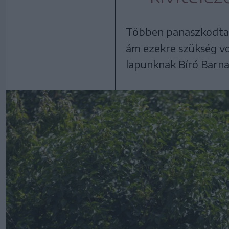
Többen panaszkodtak 
ám ezekre szükség v
lapunknak Bíró Barna