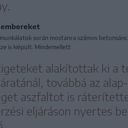
y.
z embereket
 munkálatok során mostanra számos betonsánc,
észe is kiépült. Mindemellett
zigeteket alakítottak ki a 
járatánál, továbbá az alap-
et aszfaltot is ráterítette
rzési eljáráson nyertes be
ő.