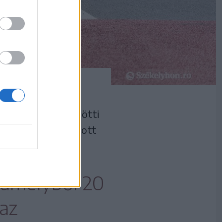
kelykeresztúr közötti
ye Tanácsa pályázott
, amelyből 20
 az