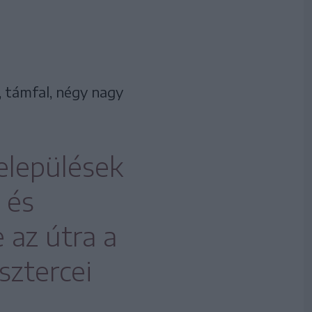
 támfal, négy nagy
települések
 és
 az útra a
sztercei