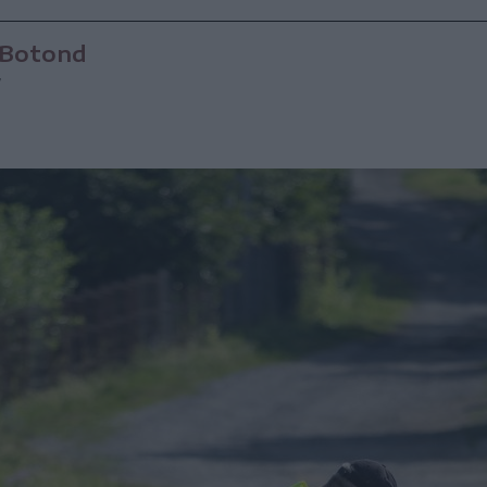
 Botond
7