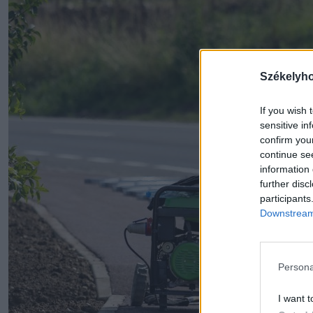
Székelyh
If you wish 
sensitive in
confirm you
continue se
information 
further disc
participants
Downstream 
Persona
I want t