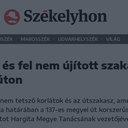
•
•
•
•
SZÉK
MAROSSZÉK
UDVARHELYSZÉK
VILÁG
s fel nem újított szak
úton
 nem tetsző korlátok és az útszakasz, am
lva határában a 137-es megyei út korszerűs
t Hargita Megye Tanácsának vezetőjével