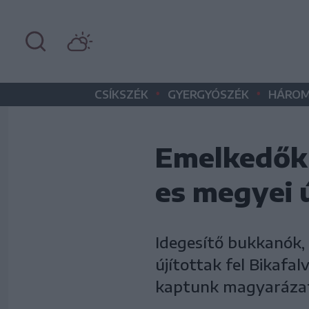
•
•
CSÍKSZÉK
GYERGYÓSZÉK
HÁROM
Emelkedők é
es megyei 
Idegesítő bukkanók,
újítottak fel Bikafa
kaptunk magyarázato