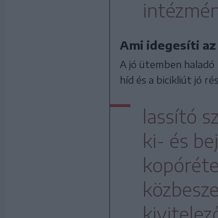
intézmén
Ami idegesíti a
A jó ütemben haladó
híd és a bicikliút jó r
lassító s
ki- és be
kopóréteg
közbesze
kivitelez