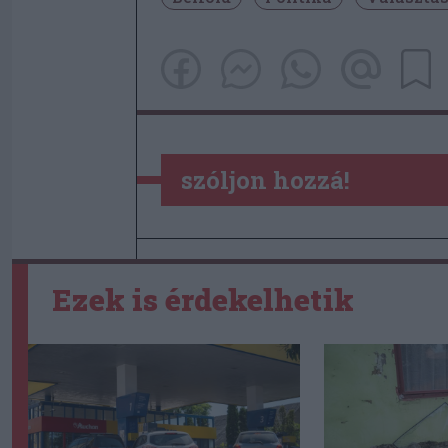
szóljon hozzá!
Ezek is érdekelhetik