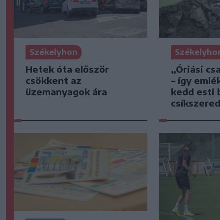
Székelyhon
Székelyho
Hetek óta először
„Óriási cs
csökkent az
– így emlé
üzemanyagok ára
kedd esti 
csíkszered