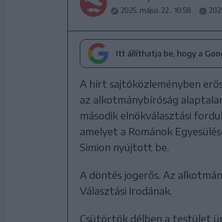
2025. május 22., 10:58
2025
Itt állíthatja be, hogy a Go
A hírt sajtóközleményben erős
az alkotmánybíróság alaptalan
második elnökválasztási ford
amelyet a Románok Egyesülésé
Simion nyújtott be.
A döntés jogerős. Az alkotmán
Választási Irodának.
Csütörtök délben a testület ün