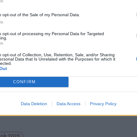
ordulójának érvénytelenítését kéri – közölték az
In
zel az alkotmánybírósághoz közel álló források.
o opt-out of the Sale of my Personal Data.
In
to opt-out of processing my Personal Data for Targeted
ing.
In
e Simion: megtámadjuk az
o opt-out of Collection, Use, Retention, Sale, and/or Sharing
ersonal Data that Is Unrelated with the Purposes for which it
mánybíróságon Nicușor Dan
lected.
Out
lasztását
k Egyesüléséért Szövetség (AUR) elnöke,
CONFIRM
imion kedd este bejelentette, hogy megtámadják
mánybíróságon az elnökválasztás második
Data Deletion
Data Access
Privacy Policy
ának eredményét.
sok 2025