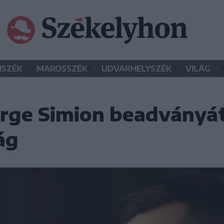
•
•
•
•
SZÉK
MAROSSZÉK
UDVARHELYSZÉK
VILÁG
orge Simion beadványát
ág