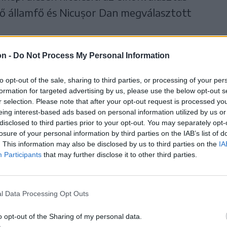
vő államfő és Nicușor Dan megválasztott
láros testület szerdán iktatta George Simion
on -
Do Not Process My Personal Information
elnöke az elnökválasztások második
to opt-out of the sale, sharing to third parties, or processing of your per
t kérte.
formation for targeted advertising by us, please use the below opt-out s
r selection. Please note that after your opt-out request is processed y
eing interest-based ads based on personal information utilized by us or
disclosed to third parties prior to your opt-out. You may separately opt-
losure of your personal information by third parties on the IAB’s list of
. This information may also be disclosed by us to third parties on the
IA
a az alkotmánybíróság George
Participants
that may further disclose it to other third parties.
 beadványát, amelyben az
álasztás érvénytelenítését kéri
l Data Processing Opt Outs
zerdán az alkotmánybíróság George Simion
át, amelyben az AUR elnöke az elnökválasztások
o opt-out of the Sharing of my personal data.