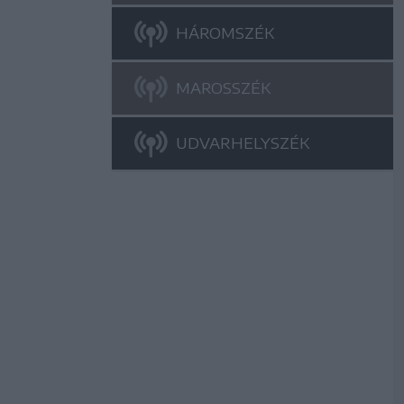
HÁROMSZÉK
MAROSSZÉK
UDVARHELYSZÉK