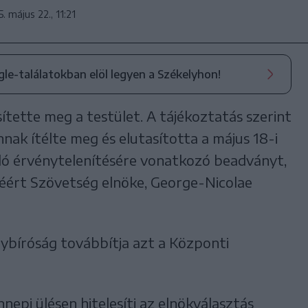
. május 22., 11:21
ogle-találatokban elöl legyen a Székelyhon!
ítette meg a testület. A tájékoztatás szerint
nak ítélte meg és elutasította a május 18-i
uló érvénytelenítésére vonatkozó beadványt,
ért Szövetség elnöke, George-Nicolae
ybíróság továbbítja azt a Központi
nepi ülésen hitelesíti az elnökválasztás