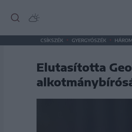
•
•
CSÍKSZÉK
GYERGYÓSZÉK
HÁROM
Elutasította Ge
alkotmánybírós