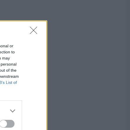
sonal or
ection to
ou may
 personal
out of the
 downstream
B’s List of