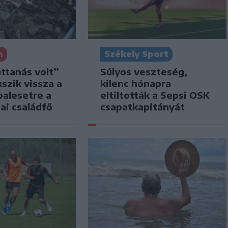
n
Székely Sport
attanás volt”
Súlyos veszteség,
kszik vissza a
kilenc hónapra
balesetre a
eltiltották a Sepsi OSK
ai családfő
csapatkapitányát