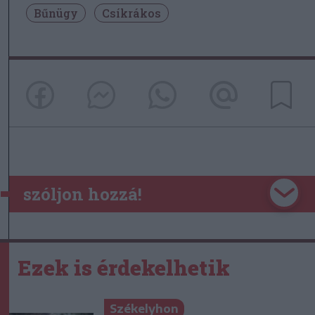
Bűnügy
Csíkrákos
szóljon hozzá!
Ezek is érdekelhetik
Székelyhon