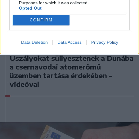
Purposes for which it was collected.
Opted Out
CONFIRM
Data Deletion
Data Access
Privacy Policy
2026. augusztus 08., szombat
Uszályokat süllyesztenek a Dunába
a csernavodai atomerőmű
üzemben tartása érdekében –
videóval