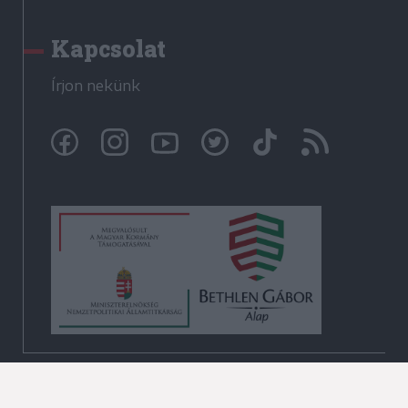
Kapcsolat
Írjon nekünk
© Székelyhon.ro 2009-2026