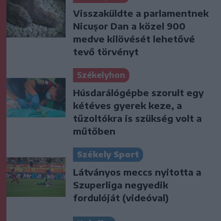
Visszaküldte a parlamentnek
Nicușor Dan a közel 900
medve kilövését lehetővé
tevő törvényt
Székelyhon
Húsdarálógépbe szorult egy
kétéves gyerek keze, a
tűzoltókra is szükség volt a
műtőben
Székely Sport
Látványos meccs nyitotta a
Szuperliga negyedik
fordulóját (videóval)