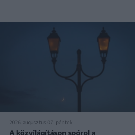
2026. augusztus 07., péntek
A közvilágításon spórol a