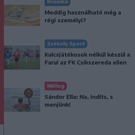
Krónika
Meddig használható még a
régi személyi?
Székely Sport
Kulcsjátékosok nélkül készül a
Farul az FK Csíkszereda ellen
Nőileg
Sándor Ella: Na, indíts, s
menjünk!