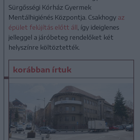
Sürgősségi Kórház Gyermek
Mentálhigiénés Központja. Csakhogy
az
épület felújítás előtt áll
, így ideiglenes
jelleggel a járóbeteg rendelőket két
helyszínre költöztették.
korábban írtuk