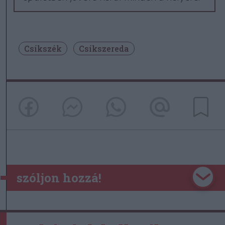
Csíkszék
Csíkszereda
szóljon hozzá!