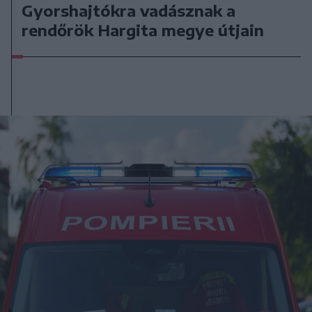
Gyorshajtókra vadásznak a
rendőrök Hargita megye útjain