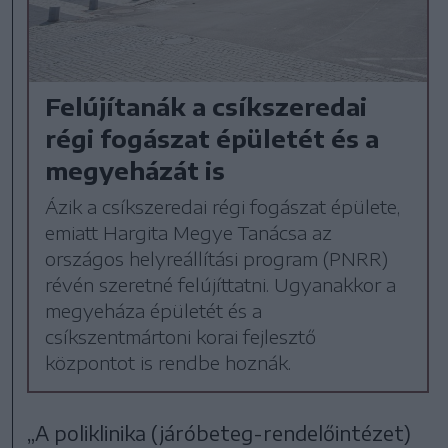
Felújítanák a csíkszeredai
régi fogászat épületét és a
megyeházát is
Ázik a csíkszeredai régi fogászat épülete,
emiatt Hargita Megye Tanácsa az
országos helyreállítási program (PNRR)
révén szeretné felújíttatni. Ugyanakkor a
megyeháza épületét és a
csíkszentmártoni korai fejlesztő
központot is rendbe hoznák.
„A poliklinika (járóbeteg-rendelőintézet)