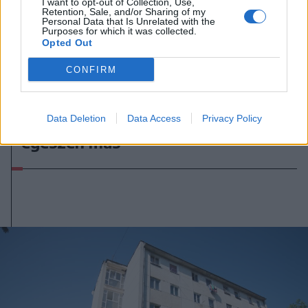
I want to opt-out of Collection, Use,
Retention, Sale, and/or Sharing of my
Personal Data that Is Unrelated with the
Purposes for which it was collected.
Opted Out
2026. augusztus 06., csütörtök
CONFIRM
Nem a hőhullám okozza a
legnagyobb gondot a
Data Deletion
Data Access
Privacy Policy
mezőgazdaságban, hanem valami
egészen más