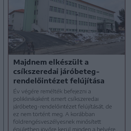
Majdnem elkészült a
csíkszeredai járóbeteg-
rendelőintézet felújítása
Év végére remélték befejezni a
poliklinikaként ismert csíkszeredai
járóbeteg-rendelőintézet felújítását, de
ez nem történt meg. A korábban
földrengésveszélyesnek minősített
épületben jövőre kerül minden a helyére.