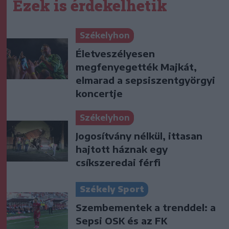
Ezek is érdekelhetik
Székelyhon
Életveszélyesen
megfenyegették Majkát,
elmarad a sepsiszentgyörgyi
koncertje
Székelyhon
Jogosítvány nélkül, ittasan
hajtott háznak egy
csíkszeredai férfi
Székely Sport
Szembementek a trenddel: a
Sepsi OSK és az FK