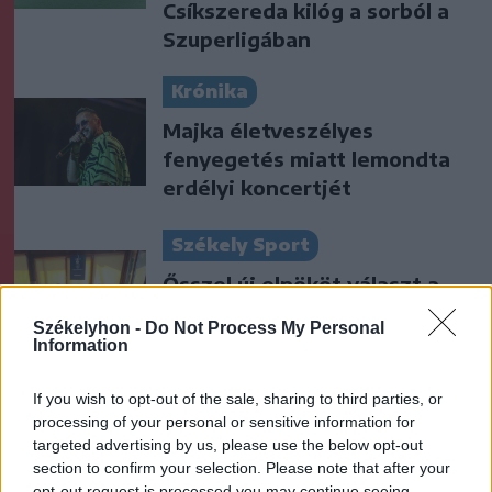
Csíkszereda kilóg a sorból a
Szuperligában
Krónika
Majka életveszélyes
fenyegetés miatt lemondta
erdélyi koncertjét
Székely Sport
Ősszel új elnököt választ a
Hargita megyei
Székelyhon -
Do Not Process My Personal
futballközösség
Information
Nőileg
If you wish to opt-out of the sale, sharing to third parties, or
processing of your personal or sensitive information for
Sándor Ella: Na, indíts, s
targeted advertising by us, please use the below opt-out
menjünk!
section to confirm your selection. Please note that after your
opt-out request is processed you may continue seeing