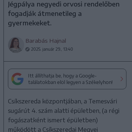
Jégpálya negyedi orvosi rendelőben
fogadják átmenetileg a
gyermekeket.
Barabás Hajnal
2025. január 29., 13:40
Itt állíthatja be, hogy a Google-
találatokban elöl legyen a Székelyhon!
Csíkszereda központjában, a Temesvári
sugárút 4. szám alatti épületben, (a régi
fogászatként ismert épületben)
működött a Csíkszeredai Megyei