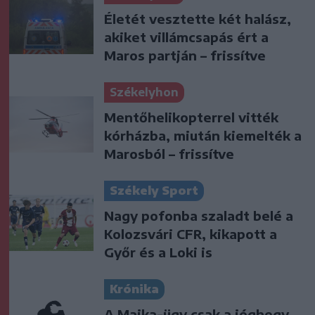
Életét vesztette két halász,
akiket villámcsapás ért a
Maros partján – frissítve
Székelyhon
Mentőhelikopterrel vitték
kórházba, miután kiemelték a
Marosból – frissítve
Székely Sport
Nagy pofonba szaladt belé a
Kolozsvári CFR, kikapott a
Győr és a Loki is
Krónika
A Majka-ügy csak a jéghegy