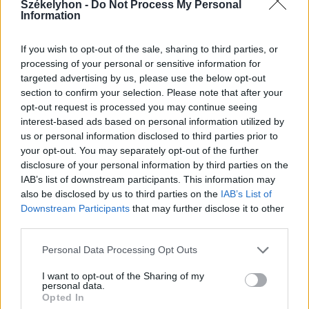
Székelyhon -
Do Not Process My Personal
Information
2026. augusztus 07., péntek
If you wish to opt-out of the sale, sharing to third parties, or
Hetek óta először csökkent az
processing of your personal or sensitive information for
üzemanyagok ára
targeted advertising by us, please use the below opt-out
section to confirm your selection. Please note that after your
opt-out request is processed you may continue seeing
interest-based ads based on personal information utilized by
us or personal information disclosed to third parties prior to
your opt-out. You may separately opt-out of the further
disclosure of your personal information by third parties on the
IAB’s list of downstream participants. This information may
also be disclosed by us to third parties on the
IAB’s List of
Downstream Participants
that may further disclose it to other
third parties.
Personal Data Processing Opt Outs
I want to opt-out of the Sharing of my
personal data.
Opted In