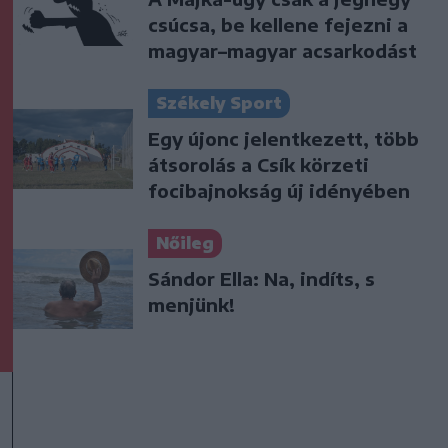
csúcsa, be kellene fejezni a
magyar–magyar acsarkodást
Székely Sport
Egy újonc jelentkezett, több
átsorolás a Csík körzeti
focibajnokság új idényében
Nőileg
Sándor Ella: Na, indíts, s
menjünk!