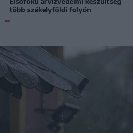
Elsőfokú árvízvédelmi készültség
több székelyföldi folyón