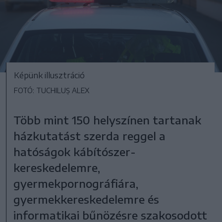
Képünk illusztráció
FOTÓ: TUCHILUȘ ALEX
Több mint 150 helyszínen tartanak
házkutatást szerda reggel a
hatóságok kábítószer-
kereskedelemre,
gyermekpornográfiára,
gyermekkereskedelemre és
informatikai bűnözésre szakosodott