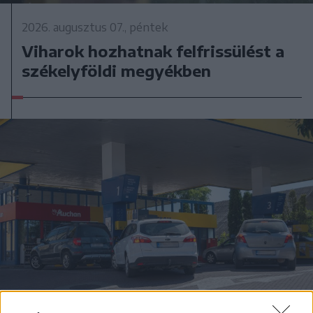
2026. augusztus 07., péntek
Viharok hozhatnak felfrissülést a
székelyföldi megyékben