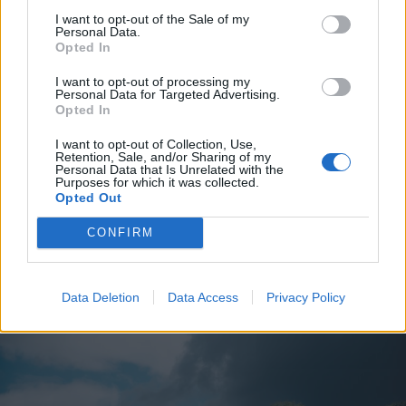
I want to opt-out of the Sale of my
Personal Data.
Opted In
2026. augusztus 07., péntek
I want to opt-out of processing my
Ismét jegyezhetők a Fidelis
Personal Data for Targeted Advertising.
Opted In
államkötvények, akár 7,5
százalékos kamattal
I want to opt-out of Collection, Use,
Retention, Sale, and/or Sharing of my
Personal Data that Is Unrelated with the
Purposes for which it was collected.
Opted Out
CONFIRM
Data Deletion
Data Access
Privacy Policy