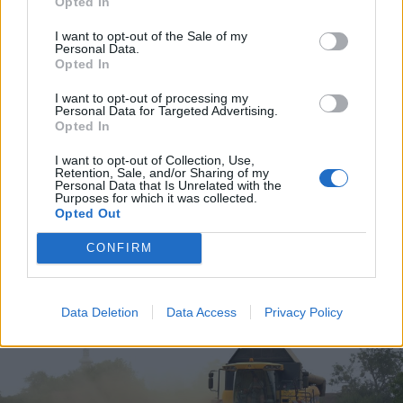
Opted In
I want to opt-out of the Sale of my
Personal Data.
Opted In
2026. augusztus 06., csütörtök
I want to opt-out of processing my
Personal Data for Targeted Advertising.
Megérkezett a Száz év magány
Opted In
sorozatadaptációjának második
I want to opt-out of Collection, Use,
évada
Retention, Sale, and/or Sharing of my
Personal Data that Is Unrelated with the
Purposes for which it was collected.
Opted Out
CONFIRM
Data Deletion
Data Access
Privacy Policy