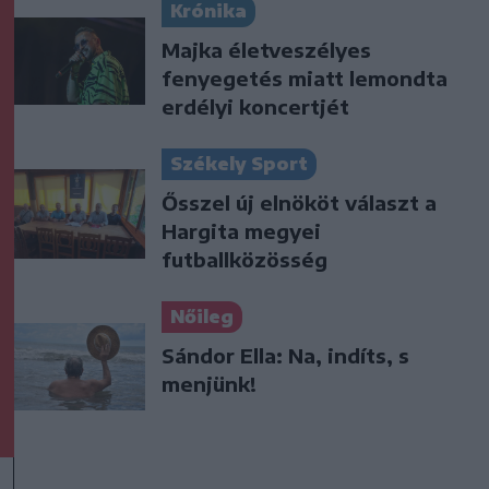
Krónika
Majka életveszélyes
fenyegetés miatt lemondta
erdélyi koncertjét
Székely Sport
Ősszel új elnököt választ a
Hargita megyei
futballközösség
Nőileg
Sándor Ella: Na, indíts, s
menjünk!