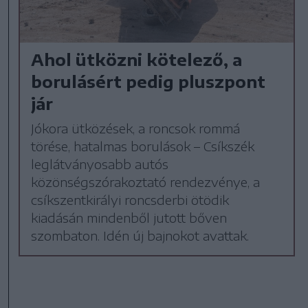
Ahol ütközni kötelező, a
borulásért pedig pluszpont
jár
Jókora ütközések, a roncsok rommá
törése, hatalmas borulások – Csíkszék
leglátványosabb autós
közönségszórakoztató rendezvénye, a
csíkszentkirályi roncsderbi ötödik
kiadásán mindenből jutott bőven
szombaton. Idén új bajnokot avattak.