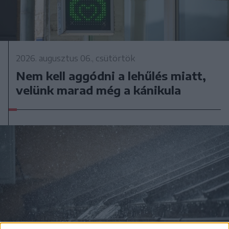
2026. augusztus 06., csütörtök
Nem kell aggódni a lehűlés miatt,
velünk marad még a kánikula