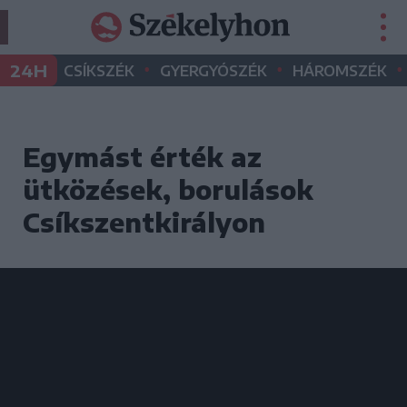
•
•
•
24H
CSÍKSZÉK
GYERGYÓSZÉK
HÁROMSZÉK
Egymást érték az
ütközések, borulások
Csíkszentkirályon