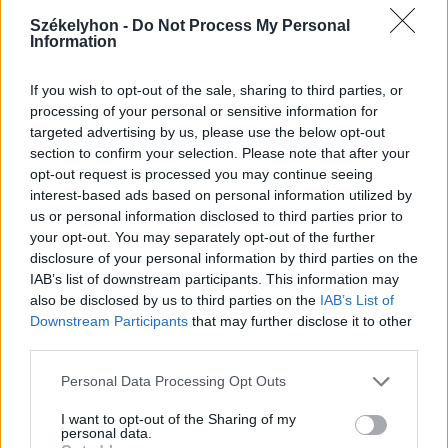
Székelyhon -
Do Not Process My Personal
Information
If you wish to opt-out of the sale, sharing to third parties, or
processing of your personal or sensitive information for
2026. augusztus 06., csütörtök
targeted advertising by us, please use the below opt-out
section to confirm your selection. Please note that after your
Harmadfokú hőségriasztás a
opt-out request is processed you may continue seeing
nyugati megyékre, másodfokú
interest-based ads based on personal information utilized by
viharriasztás Székelyföldre
us or personal information disclosed to third parties prior to
your opt-out. You may separately opt-out of the further
disclosure of your personal information by third parties on the
IAB’s list of downstream participants. This information may
also be disclosed by us to third parties on the
IAB’s List of
Downstream Participants
that may further disclose it to other
third parties.
Personal Data Processing Opt Outs
I want to opt-out of the Sharing of my
personal data.