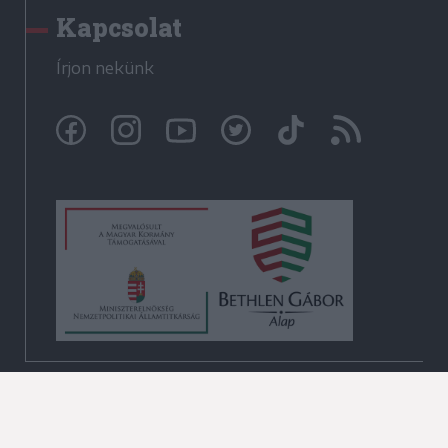
Kapcsolat
Írjon nekünk
© Székelyhon.ro 2009-2026
Minden jog fenntartva!