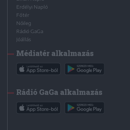
Erdélyi Napló
Főtér
Nőileg
Rádió GaGa
Jóállás
Médiatér alkalmazás
Rádió GaGa alkalmazás