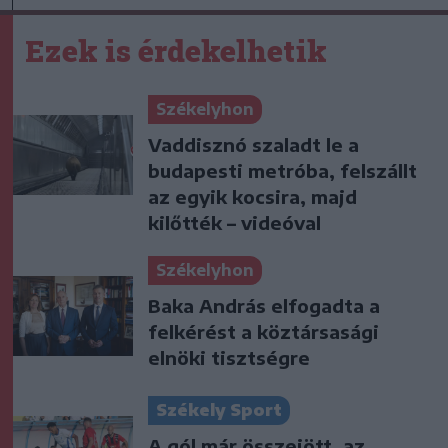
Ezek is érdekelhetik
Székelyhon
Vaddisznó szaladt le a
budapesti metróba, felszállt
az egyik kocsira, majd
kilőtték – videóval
Székelyhon
Baka András elfogadta a
felkérést a köztársasági
elnöki tisztségre
Székely Sport
A gól már összejött, az