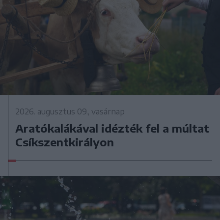
2026. augusztus 09., vasárnap
Aratókalákával idézték fel a múltat
Csíkszentkirályon