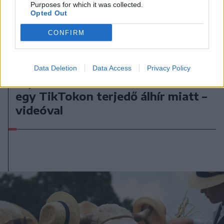
Purposes for which it was collected.
Opted Out
CONFIRM
2026. augusztus 09., vasárnap
Data Deletion
Data Access
Privacy Policy
Fejszékkel támadtak a mentősökre
egy TikTokon terjedő álhír miatt –
videóval