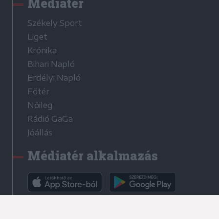
Médiatér
Székely Sport
Liget
Krónika
Bihari Napló
Erdélyi Napló
Főtér
Nőileg
Rádió GaGa
Jóállás
Médiatér alkalmazás