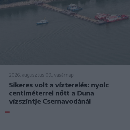
2026. augusztus 09., vasárnap
Sikeres volt a vízterelés: nyolc
centiméterrel nőtt a Duna
vízszintje Csernavodánál