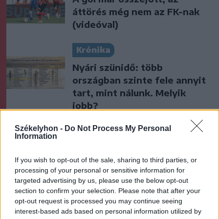
áttörés még nem az FK-nak
(videóval)
Krónika
Nyári szünidő: több
országban szinte fele annyit
tart, mint nálunk. Melyik
jobb?
Székely Sport
Székelyhon -
Do Not Process My Personal
Information
Szabó István: négy vereség
után egyre nehezebb, de
If you wish to opt-out of the sale, sharing to third parties, or
jönni fognak a jó eredmények
processing of your personal or sensitive information for
targeted advertising by us, please use the below opt-out
section to confirm your selection. Please note that after your
Nőileg
opt-out request is processed you may continue seeing
interest-based ads based on personal information utilized by
B. Máthé Zsuzsa: Az élet