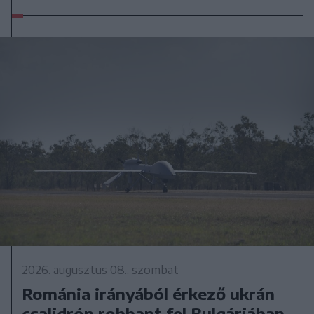
2026. augusztus 08., szombat
Románia irányából érkező ukrán
csalidrón robbant fel Bulgáriában –