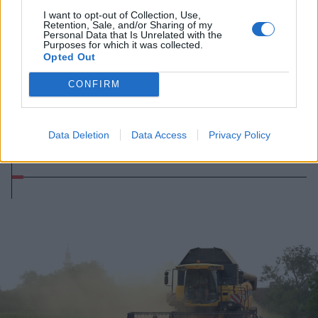
I want to opt-out of Collection, Use,
Retention, Sale, and/or Sharing of my
Personal Data that Is Unrelated with the
Purposes for which it was collected.
Opted Out
2026. augusztus 06., csütörtök
CONFIRM
Megérkezett a Száz év magány
sorozatadaptációjának második
Data Deletion
Data Access
Privacy Policy
évada