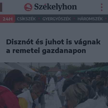
•
•
•
24H
CSÍKSZÉK
GYERGYÓSZÉK
HÁROMSZÉK
Disznót és juhot is vágnak
a remetei gazdanapon