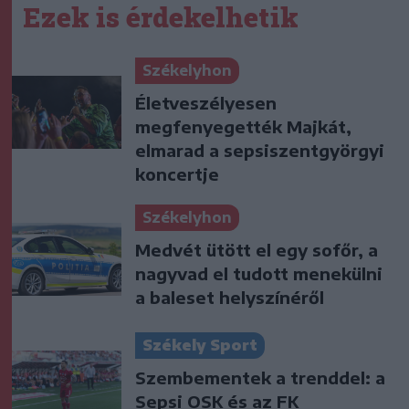
Ezek is érdekelhetik
Székelyhon
Életveszélyesen
megfenyegették Majkát,
elmarad a sepsiszentgyörgyi
koncertje
Székelyhon
Medvét ütött el egy sofőr, a
nagyvad el tudott menekülni
a baleset helyszínéről
Székely Sport
Szembementek a trenddel: a
Sepsi OSK és az FK