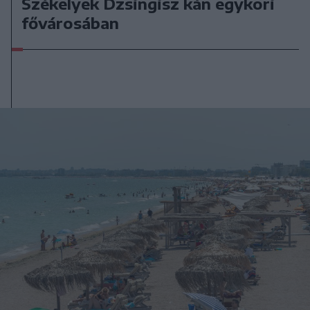
Székelyek Dzsingisz kán egykori
fővárosában