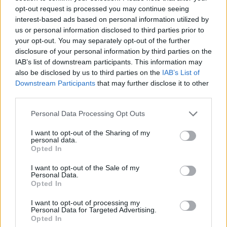
opt-out request is processed you may continue seeing
interest-based ads based on personal information utilized by
us or personal information disclosed to third parties prior to
your opt-out. You may separately opt-out of the further
2026. augusztus 06., csütörtök
disclosure of your personal information by third parties on the
IAB’s list of downstream participants. This information may
Harmadfokú hőségriasztás a
also be disclosed by us to third parties on the
IAB’s List of
nyugati megyékre, másodfokú
Downstream Participants
that may further disclose it to other
viharriasztás Székelyföldre
third parties.
Personal Data Processing Opt Outs
I want to opt-out of the Sharing of my
personal data.
Opted In
I want to opt-out of the Sale of my
Personal Data.
Opted In
I want to opt-out of processing my
Personal Data for Targeted Advertising.
Opted In