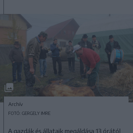
Archív
FOTÓ: GERGELY IMRE
A gazdák és állataik megáldása 13 órától