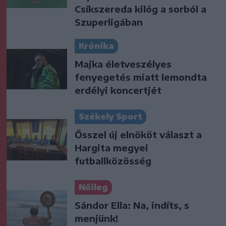
Csíkszereda kilóg a sorból a
Szuperligában
Krónika
Majka életveszélyes
fenyegetés miatt lemondta
erdélyi koncertjét
Székely Sport
Ősszel új elnököt választ a
Hargita megyei
futballközösség
Nőileg
Sándor Ella: Na, indíts, s
menjünk!