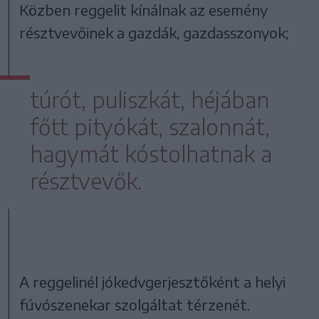
Közben reggelit kínálnak az esemény
résztvevőinek a gazdák, gazdasszonyok;
túrót, puliszkát, héjában
főtt pityókát, szalonnát,
hagymát kóstolhatnak a
résztvevők.
A reggelinél jókedvgerjesztőként a helyi
fúvószenekar szolgáltat térzenét.