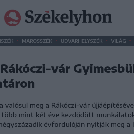
•
•
•
•
SZÉK
MAROSSZÉK
UDVARHELYSZÉK
VILÁG
a Rákóczi-vár Gyimesbü
határon
a valósul meg a Rákóczi-vár újjáépítésév
 A több mint két éve kezdődött munkálato
négyszázadik évfordulóján nyitják meg a l