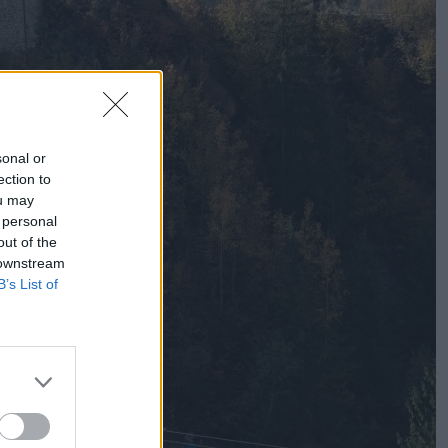
sonal or
ection to
ou may
 personal
out of the
 downstream
B’s List of