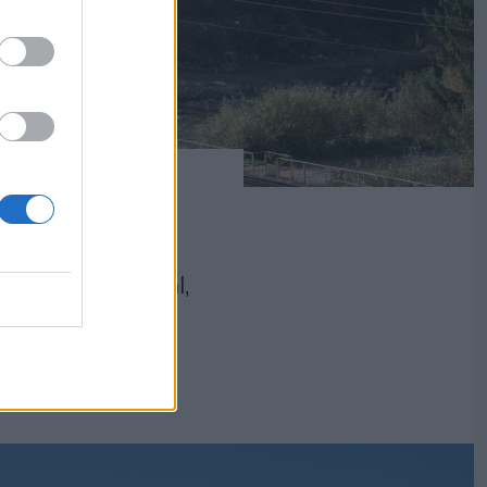
eli Deáky András
József plébánossal,
Budafoki Kultúra
ámos akadállyal