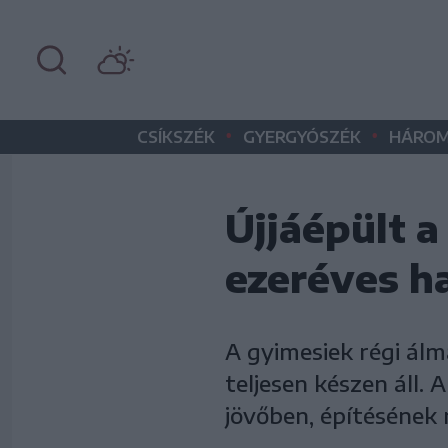
•
•
CSÍKSZÉK
GYERGYÓSZÉK
HÁROM
Újjáépült 
ezeréves 
A gyimesiek régi álm
teljesen készen áll.
jövőben, építésének 