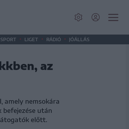
•
•
•
SPORT
LIGET
RÁDIÓ
JÓÁLLÁS
kkben, az
el, amely nemsokára
k befejezése után
átogatók előtt.