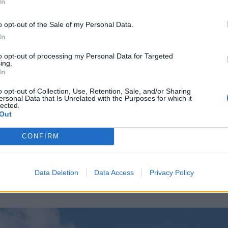
In
o opt-out of the Sale of my Personal Data.
In
to opt-out of processing my Personal Data for Targeted
ing.
In
o opt-out of Collection, Use, Retention, Sale, and/or Sharing
ersonal Data that Is Unrelated with the Purposes for which it
lected.
Out
czi-vár újjáépítésének kezdeményezője a helyb
azgató volt, aki lelkes önkéntesekkel, Salamon 
CONFIRM
zőcs László akkori alpolgármesterrel együtt, a 
ával már több mint 15 éve kitűzte a célt, de sz
Data Deletion
Data Access
Privacy Policy