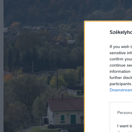
Székelyh
If you wish 
sensitive in
confirm you
continue se
information 
further disc
participants
Downstream 
Persona
I want t