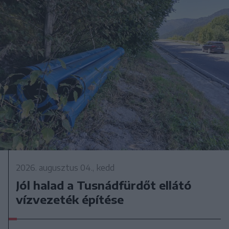
2026. augusztus 04., kedd
Jól halad a Tusnádfürdőt ellátó
vízvezeték építése