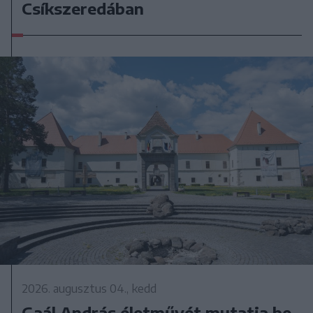
Csíkszeredában
2026. augusztus 04., kedd
Gaál András életművét mutatja be