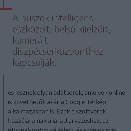
A buszok intelligens
eszközeit, belső kijelzőit,
kameráit
diszpécserközponthoz
kapcsolják,
és lesznek olyan adatsorok, amelyek online
is követhetők akár a Google Térkép
alkalmazásban is. Ezek a szoftverek
hozzájárulnak a járattervezéshez, az
útvonal-optimizáláshoz, és számos más