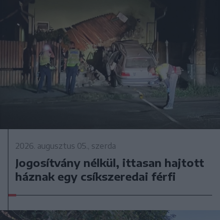
2026. augusztus 05., szerda
Jogosítvány nélkül, ittasan hajtott
háznak egy csíkszeredai férfi