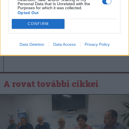
Personal Data that Is Unrelated with the
Purposes for which it was collected.
Nőileg
Opted Out
B. Máthé Zsuzsa: Az élet
CONFIRM
„doktoriját” végeztem el az
epilepsziámmal
Data Deletion
Data Access
Privacy Policy
A rovat további cikkei