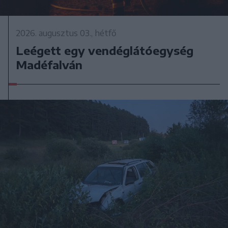
2026. augusztus 03., hétfő
Leégett egy vendéglátóegység
Madéfalván