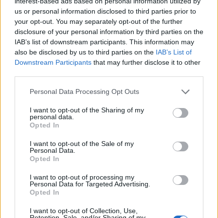
interest-based ads based on personal information utilized by
us or personal information disclosed to third parties prior to
your opt-out. You may separately opt-out of the further
Székely Sport
disclosure of your personal information by third parties on the
IAB’s list of downstream participants. This information may
A gól már összejött, az
also be disclosed by us to third parties on the
IAB’s List of
áttörés még nem az FK-nak
Downstream Participants
that may further disclose it to other
third parties.
(videóval)
Personal Data Processing Opt Outs
Krónika
I want to opt-out of the Sharing of my
„A legerősebb garancia” –
personal data.
Opted In
Megnevezte államfőjelöltjét
a Tisza Párt
I want to opt-out of the Sale of my
Personal Data.
Opted In
Székely Sport
I want to opt-out of processing my
Personal Data for Targeted Advertising.
Szabó István: négy vereség
Opted In
után egyre nehezebb, de
jönni fognak a jó eredmények
I want to opt-out of Collection, Use,
Retention, Sale, and/or Sharing of my