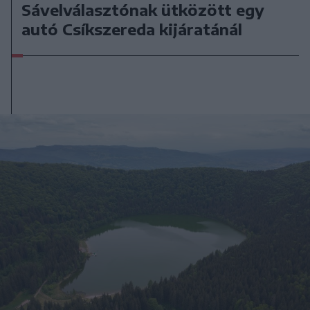
Sávelválasztónak ütközött egy
autó Csíkszereda kijáratánál