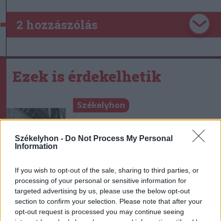
2 hozzászólás
Ezek is érdekelhetik
Székelyhon
Vaddisznó szaladt le a
budapesti metróba, felszállt
Székelyhon -
Do Not Process My Personal
Information
az egyik kocsira, majd
kilőtték – videóval
If you wish to opt-out of the sale, sharing to third parties, or
processing of your personal or sensitive information for
Székelyhon
targeted advertising by us, please use the below opt-out
Hétvégén is folytatódik a
section to confirm your selection. Please note that after your
opt-out request is processed you may continue seeing
gázolaj árának csökkenése