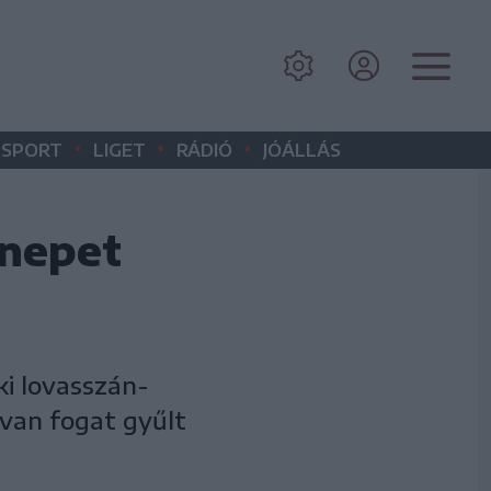
•
•
•
SPORT
LIGET
RÁDIÓ
JÓÁLLÁS
nnepet
i lovasszán-
van fogat gyűlt