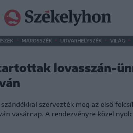
•
•
•
•
SZÉK
MAROSSZÉK
UDVARHELYSZÉK
VILÁG
 tartottak lovasszán-ü
lván
ándékkal szervezték meg az első felcsík
ván vasárnap. A rendezvényre közel nyolc