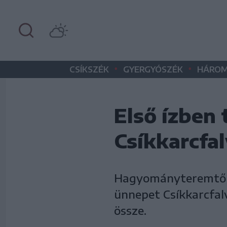
•
•
CSÍKSZÉK
GYERGYÓSZÉK
HÁROM
Első ízben
Csíkkarcfa
Hagyományteremtő sz
ünnepet Csíkkarcfal
össze.