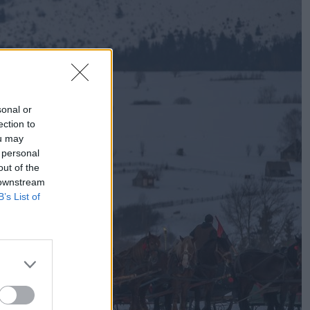
sonal or
ection to
ou may
 personal
out of the
 downstream
B’s List of