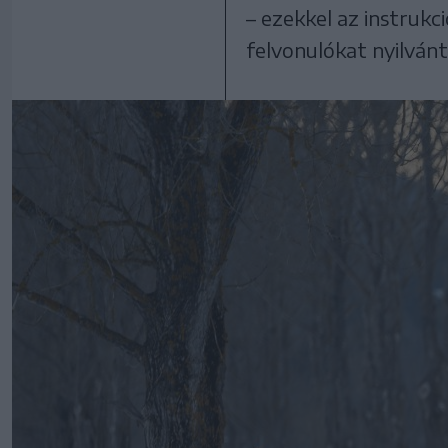
– ezekkel az instrukc
felvonulókat nyilván