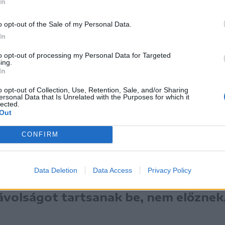
In
o opt-out of the Sale of my Personal Data.
In
to opt-out of processing my Personal Data for Targeted
ing.
In
o opt-out of Collection, Use, Retention, Sale, and/or Sharing
ersonal Data that Is Unrelated with the Purposes for which it
lected.
Out
 sem tartotta vissza a lótartó gazdákat attól, 
szegyűljenek a csíkjenőfalvi Tercsi húsfeldolgoz
CONFIRM
nak a csíkkarcfalvi közbirtokosság erdei házáho
ki lovasszán-ünnep helyszínére.
Data Deletion
Data Access
Privacy Policy
volságot tartsanak be, nem előznek