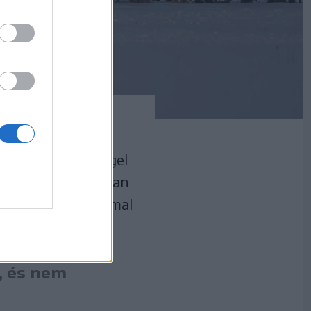
hogy vasárnap reggel
ónál. Közel nyolcvan
z, az első alkalommal
, és nem