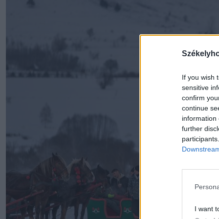
Székelyh
If you wish 
sensitive in
confirm you
continue se
information 
further disc
participants
Downstream 
Persona
I want t