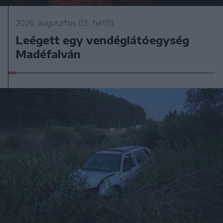
2026. augusztus 03., hétfő
Leégett egy vendéglátóegység
Madéfalván