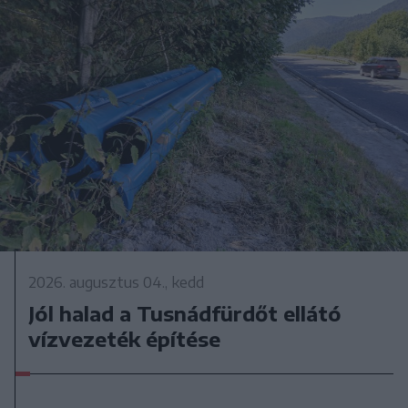
2026. augusztus 04., kedd
Jól halad a Tusnádfürdőt ellátó
vízvezeték építése