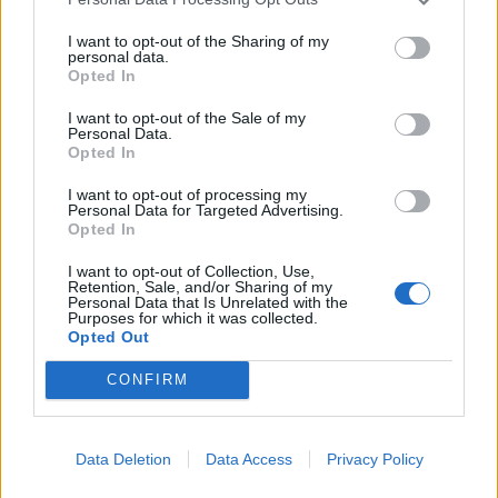
I want to opt-out of the Sharing of my
personal data.
Opted In
I want to opt-out of the Sale of my
Personal Data.
Opted In
I want to opt-out of processing my
Personal Data for Targeted Advertising.
Opted In
I want to opt-out of Collection, Use,
Retention, Sale, and/or Sharing of my
2026. augusztus 06., csütörtök
Personal Data that Is Unrelated with the
Purposes for which it was collected.
Két csíki községben is elkezdték a
Opted Out
vezetéképítést
CONFIRM
Data Deletion
Data Access
Privacy Policy