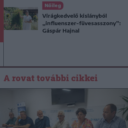
Nőileg
Virágkedvelő kislányból
„influenszer-füvesasszony”:
Gáspár Hajnal
A rovat további cikkei