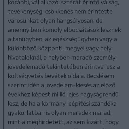
korábbi, vállalkozói szférát érintő válság,
tevékenység-csökkenés nem érintette
városunkat olyan hangsúlyosan, de
amennyiben komoly elbocsátások lesznek
a tanügyben, az egészségügyben vagy a
különböző központi, megyei vagy helyi
hivataloknál, a helyben maradó személyi
jövedelemadó tekintetében érintve lesz a
költségvetés bevételi oldala. Becslésem
szerint idén a jövedelem-kiesés az előző
évekhez képest millió lejes nagyságrendű
lesz, de ha a kormány leépítési szándéka
gyakorlatban is olyan meredek marad,
mint a meghirdetett, az sem kizárt, hogy