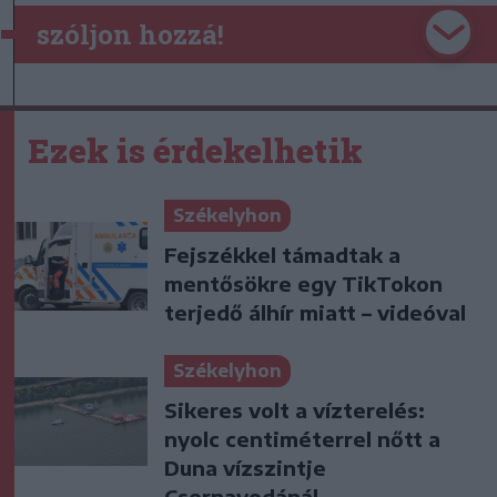
szóljon hozzá!
Ezek is érdekelhetik
Székelyhon
Fejszékkel támadtak a
mentősökre egy TikTokon
terjedő álhír miatt – videóval
Székelyhon
Sikeres volt a vízterelés:
nyolc centiméterrel nőtt a
Duna vízszintje
Csernavodánál