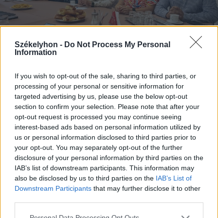
Székelyhon -
Do Not Process My Personal
Information
If you wish to opt-out of the sale, sharing to third parties, or
processing of your personal or sensitive information for
2026. augusztus 07., péntek
targeted advertising by us, please use the below opt-out
section to confirm your selection. Please note that after your
Újabb víz- és szennyvízhálózatok
opt-out request is processed you may continue seeing
épülnek és bővülnek Csíkszéken
interest-based ads based on personal information utilized by
us or personal information disclosed to third parties prior to
your opt-out. You may separately opt-out of the further
disclosure of your personal information by third parties on the
IAB’s list of downstream participants. This information may
also be disclosed by us to third parties on the
IAB’s List of
Downstream Participants
that may further disclose it to other
third parties.
Personal Data Processing Opt Outs