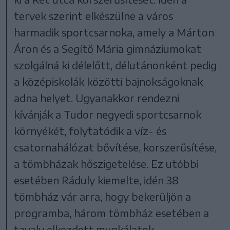
tervek szerint elkészülne a város
harmadik sportcsarnoka, amely a Márton
Áron és a Segítő Mária gimnáziumokat
szolgálná ki délelőtt, délutánonként pedig
a középiskolák közötti bajnokságoknak
adna helyet. Ugyanakkor rendezni
kívánják a Tudor negyedi sportcsarnok
környékét, folytatódik a víz- és
csatornahálózat bővítése, korszerűsítése,
a tömbházak hőszigetelése. Ez utóbbi
esetében Ráduly kiemelte, idén 38
tömbház vár arra, hogy bekerüljön a
programba, három tömbház esetében a
tavaly elkezdett munkálatok