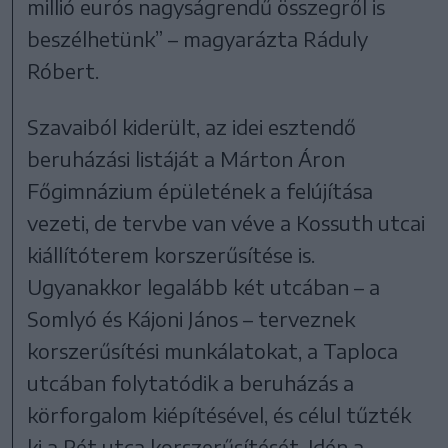
millió eurós nagyságrendű összegről is
beszélhetünk” – magyarázta Ráduly
Róbert.
Szavaiból kiderült, az idei esztendő
beruházási listáját a Márton Áron
Főgimnázium épületének a felújítása
vezeti, de tervbe van véve a Kossuth utcai
kiállítóterem korszerűsítése is.
Ugyanakkor legalább két utcában – a
Somlyó és Kájoni János – terveznek
korszerűsítési munkálatokat, a Taploca
utcában folytatódik a beruházás a
körforgalom kiépítésével, és célul tűzték
ki a Rét utca korszerűsítését. Idén a