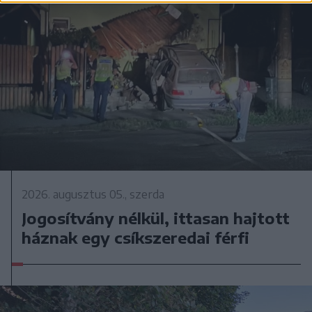
2026. augusztus 05., szerda
Jogosítvány nélkül, ittasan hajtott
háznak egy csíkszeredai férfi