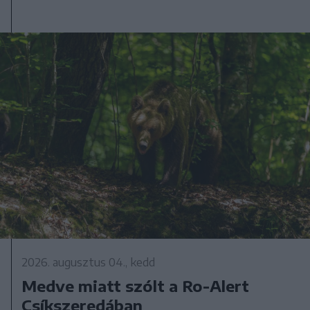
2026. augusztus 04., kedd
Medve miatt szólt a Ro-Alert
Csíkszeredában